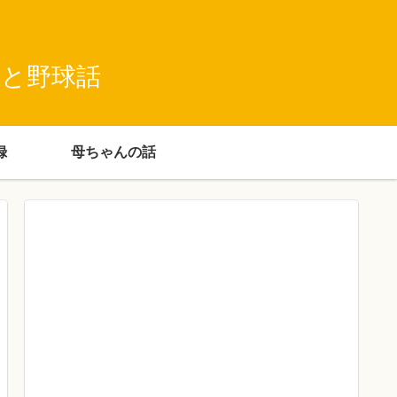
録と野球話
録
母ちゃんの話