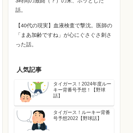
3時間の激闘（？）の末、ホッとした
話。
【40代の現実】血液検査で撃沈。医師の
「まあ加齢ですね」が心にぐさぐさ刺さ
った話。
人気記事
タイガース！2024年度ルー
キー背番号予想！【野球
話】
タイガース！ルーキー背番
号予想2022【野球話】