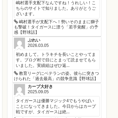
嶋村選手支配下なんですね！うれしい！こ
ちらのサイトで知りました。ありがとうご
ざいます。
嶋村選手が支配下へ！勢いそのままに獅子
も撃破！タイガースに漂う「若手覚醒」の予
感【野球話】
ぷれい
2026.03.05
初めまして。トラキチを長いことやってま
す。ブログ村で目にとまって読ませてもら
いました。実績組はぜひ返...
教育リーグにベテランの姿。彼らに突きつ
けられた「過去最高」の競争意識【野球話】
カープ大好き
2025.09.05
タイガースは優勝マジック4でもうやばい
ことになってきました。今日からはカープ
戦ですが、タイガースは絶...