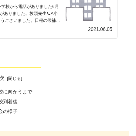
小学校から電話がありました6月
がありました。教頭先生📞A小
とうございました。日程の候補が
2021.06.05
次
校に向かうまで
校到着後
会の様子