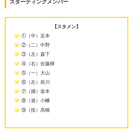
スターティングメンバー
【スタメン】
①（中）近本
②（二）中野
③（左）森下
④（右）佐藤輝
⑤（一）大山
⑥（左）前川
⑦（捕）坂本
⑧（遊）小幡
⑨（投）髙橋