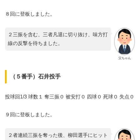
８回に登板しました。
２三振を含む、三者凡退に切り抜け、味方打
線の反撃を待ちました。
父ちゃん
（５番手）石井投手
投球回1/3 球数１ 奪三振０ 被安打０ 四球０ 死球０ 失点０
９回に登板しました。
２者連続三振を奪った後、柳田選手にヒット