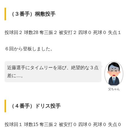
（３番手）桐敷投手
投球回２ 球数28 奪三振２ 被安打２ 四球０ 死球０ 失点１
６回から登板しました。
近藤選手にタイムリーを浴び、絶望的な３点
差に…。
父ちゃん
（４番手）ドリス投手
投球回１ 球数15 奪三振２ 被安打０ 四球０ 死球０ 失点０