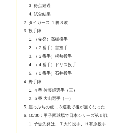
得点経過
試合結果
タイガース １勝３敗
投手陣
（先発）髙橋投手
（２番手）畠投手
（３番手）桐敷投手
（４番手）ドリス投手
（５番手）石井投手
野手陣
４番 佐藤輝選手（三）
５番 大山選手（一）
崖っぷちの虎…３連敗で後が無くなった
10/30：甲子園球場で日本シリーズ第５戦
予告先発は、Ｔ大竹投手、Ｈ有原投手