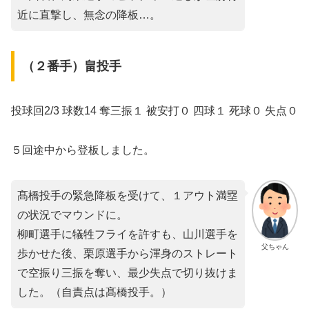
近に直撃し、無念の降板…。
（２番手）畠投手
投球回2/3 球数14 奪三振１ 被安打０ 四球１ 死球０ 失点０
５回途中から登板しました。
髙橋投手の緊急降板を受けて、１アウト満塁
の状況でマウンドに。
柳町選手に犠牲フライを許すも、山川選手を
父ちゃん
歩かせた後、栗原選手から渾身のストレート
で空振り三振を奪い、最少失点で切り抜けま
した。（自責点は髙橋投手。）