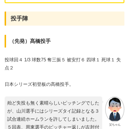
投手陣
（先発）髙橋投手
投球回４ 1/3 球数75 奪三振５ 被安打６ 四球１ 死球１ 失
点２
日本シリーズ初登板の髙橋投手。
殆ど失投も無く素晴らしいピッチングでした
が、山川選手にはシリーズタイ記録となる３
試合連続ホームランを許してしまいました。
父ちゃん
５回表、周東選手のピッチャー返しが左肘付