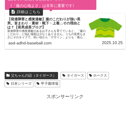
《「服の心地よさ」は非常に重要です》
【発達障害と感覚過敏】服のこだわりが強い長
男。首まわり・素材・靴下・上着…その理由と
は？【長男成長ブログ】
発達障害や感覚過敏のあるお子さんを育てていると、「服の
こだわり」に悩む場面は少なくありません。うちの長男もま
さにそのタイプで、幼い頃から「デザイン」よりも「着心
地」や「感覚」に敏感でした。首まわりが気になる？ついつ
2025.10.25
asd-adhd-baseball.com
いTシャツを引っ張ってしま...
父ちゃんの話（タイガース）
タイガース
ホークス
日本シリーズ
甲子園球場
スポンサーリンク