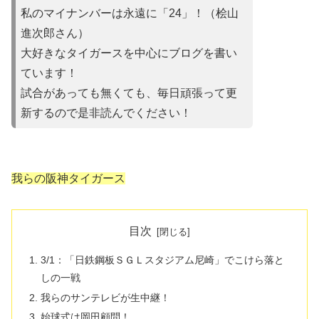
私のマイナンバーは永遠に「24」！（桧山
進次郎さん）
大好きなタイガースを中心にブログを書い
ています！
試合があって
も無くても、毎日頑張って更
新するので是非読んでください！
我らの阪神タイガース
目次
3/1：「日鉄鋼板ＳＧＬスタジアム尼崎」でこけら落と
しの一戦
我らのサンテレビが生中継！
始球式は岡田顧問！