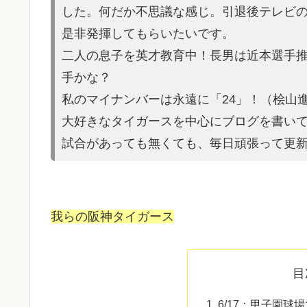
した。何だか不思議な感じ。引退後テレビ
是非発揮してもらいたいです。
二人の息子を英才教育中！長男は近本選手
手かな？
私のマイナンバーは永遠に「24」！（桧山
大好きなタイガースを中心にブログを書い
試合があって
も無くても、毎日頑張って更
我らの阪神タイガース
目
6/17：甲子園球