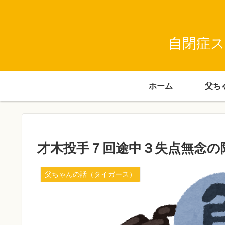
自閉症ス
ホーム
才木投手７回途中３失点無念の
父ちゃんの話（タイガース）