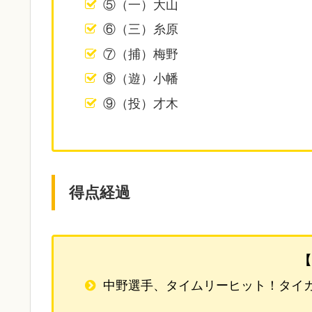
⑤（一）大山
⑥（三）糸原
⑦（捕）梅野
⑧（遊）小幡
⑨（投）才木
得点経過
【
中野選手、タイムリーヒット！タイ