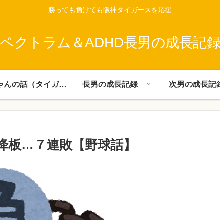
勝っても負けても阪神タイガースを応援
ペクトラム＆ADHD長男の成長記
父ちゃんの話（タイガース）
長男の成長記録
次男の成長記
降板…７連敗【野球話】