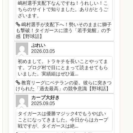
嶋村選手支配下なんですね！うれしい！こ
ちらのサイトで知りました。ありがとうご
ざいます。
嶋村選手が支配下へ！勢いそのままに獅子
も撃破！タイガースに漂う「若手覚醒」の予
感【野球話】
ぷれい
2026.03.05
初めまして。トラキチを長いことやってま
す。ブログ村で目にとまって読ませてもら
いました。実績組はぜひ返...
教育リーグにベテランの姿。彼らに突きつ
けられた「過去最高」の競争意識【野球話】
カープ大好き
2025.09.05
タイガースは優勝マジック4でもうやばい
ことになってきました。今日からはカープ
戦ですが、タイガースは絶...