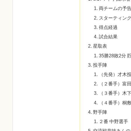
両チームの予
スターティン
得点経過
試合結果
星取表
35勝28敗2分 
投手陣
（先発）才木
（２番手）富
（３番手）木
（４番手）桐
野手陣
２番 中野選手
交流戦意味あんの