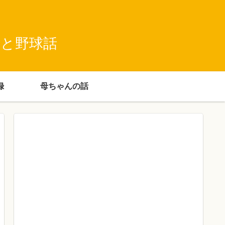
録と野球話
録
母ちゃんの話