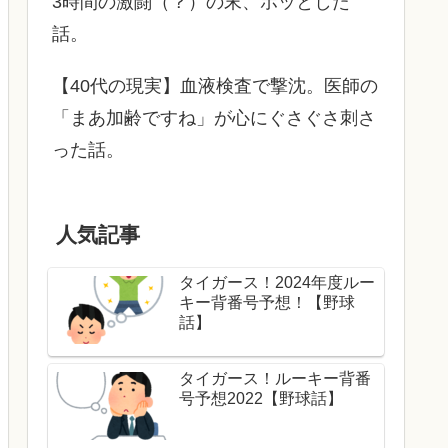
3時間の激闘（？）の末、ホッとした
話。
【40代の現実】血液検査で撃沈。医師の
「まあ加齢ですね」が心にぐさぐさ刺さ
った話。
人気記事
タイガース！2024年度ルー
キー背番号予想！【野球
話】
タイガース！ルーキー背番
号予想2022【野球話】