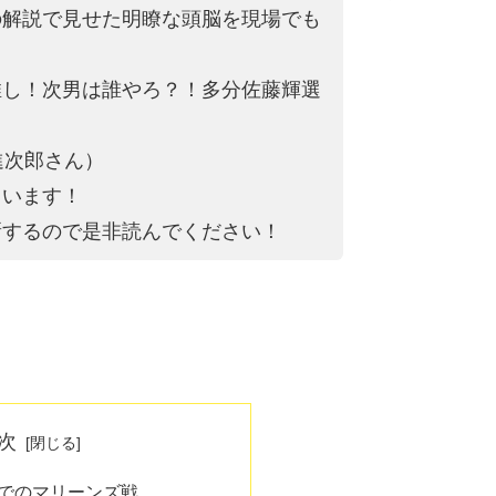
の解説で見せた明瞭な頭脳を現場でも
推し！次男は誰やろ？！多分佐藤輝選
進次郎さん）
ています！
新するので是非読んでください！
次
場でのマリーンズ戦