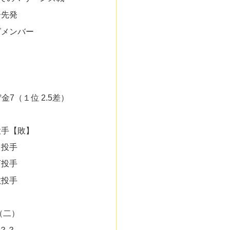
告先発
グメンバー
貯金7（１位 2.5差）
投手【敗】
田投手
下投手
敷投手
（二）
？？