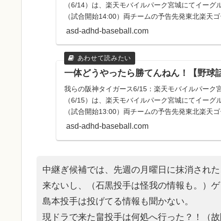
（6/14）は、楽天モバイルパーク宮城にてイー
（試合開始14:00）両チームの予告先発東北楽天ゴ
投手阪神タ...
asd-adhd-baseball.com
一体どうやったら勝てんねん！【野球
我らの阪神タイガース6/15：楽天モバイルパーク
（6/15）は、楽天モバイルパーク宮城にてイー
（試合開始13:00）両チームの予告先発東北楽天ゴ
投手阪神タ...
asd-adhd-baseball.com
中継ぎ候補では、先週の月曜日に抹消された
来ないし、（石黒投手は怪我の情報も。）ゲ
島本投手は投げてる情報も聞かない。
現ドラで来た畠投手は何処へ行った？！（故