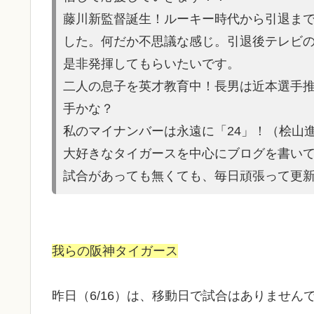
藤川新監督誕生！ルーキー時代から引退ま
した。何だか不思議な感じ。引退後テレビ
是非発揮してもらいたいです。
二人の息子を英才教育中！長男は近本選手
手かな？
私のマイナンバーは永遠に「24」！（桧山
大好きなタイガースを中心にブログを書い
試合があって
も無くても、毎日頑張って更
我らの阪神タイガース
昨日（6/16）は、移動日で試合はありません