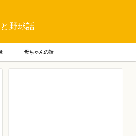
録と野球話
録
母ちゃんの話