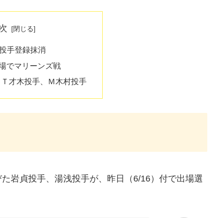
次
投手登録抹消
球場でマリーンズ戦
、Ｔ才木投手、Ｍ木村投手
た岩貞投手、湯浅投手が、昨日（6/16）付で出場選