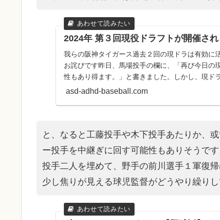
2024年 第３回現役ドラフトが開催さ
我らの阪神タイガース過去２回の現ドラは有効に
お詫びです昨日、馬場投手の欄に、「再び今日の
性もあり得ます。」と書きました。しかし、現ド
い選手として、・前年の年...
asd-adhd-baseball.com
と、なると工藤投手や木下投手あたりか、或
ー投手を中継ぎに回す可能性もありそうです
投手二人を埋めて、野手の前川選手１軍復帰
少し焦りが見える球児監督がどうやり繰りし