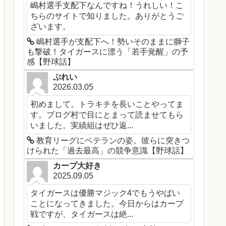
嶋村選手支配下なんですね！うれしい！こ
ちらのサイトで知りました。ありがとうご
ざいます。
嶋村選手が支配下へ！勢いそのままに獅子
も撃破！タイガースに漂う「若手覚醒」の予
感【野球話】
ぷれい
2026.03.05
初めまして。トラキチを長いことやってま
す。ブログ村で目にとまって読ませてもら
いました。実績組はぜひ返...
教育リーグにベテランの姿。彼らに突きつ
けられた「過去最高」の競争意識【野球話】
カープ大好き
2025.09.05
タイガースは優勝マジック4でもうやばい
ことになってきました。今日からはカープ
戦ですが、タイガースは絶...