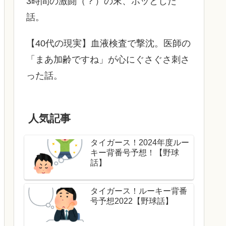
3時間の激闘（？）の末、ホッとした
話。
【40代の現実】血液検査で撃沈。医師の
「まあ加齢ですね」が心にぐさぐさ刺さ
った話。
人気記事
タイガース！2024年度ルー
キー背番号予想！【野球
話】
タイガース！ルーキー背番
号予想2022【野球話】