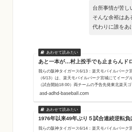
台所事情が苦し
そんな余裕はあ
代わりに誰をあ
あと一本が…村上投手でも止まらんド
我らの阪神タイガース6/13：楽天モバイルパーク
（6/13）は、楽天モバイルパーク宮城にてイー
（試合開始18:00）両チームの予告先発東北楽天ゴ
ド投手阪神...
asd-adhd-baseball.com
1976年以来49年ぶり５試合連続逆転
我らの阪神タイガース6/14：楽天モバイルパーク