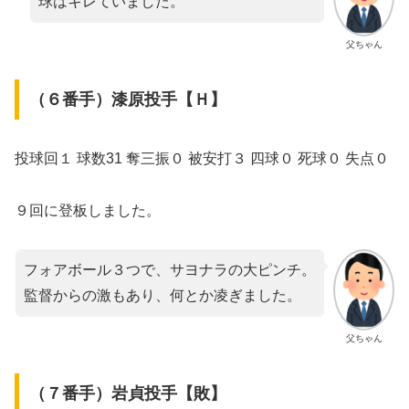
球はキレていました。
父ちゃん
（６番手）漆原投手【Ｈ】
投球回１ 球数31 奪三振０ 被安打３ 四球０ 死球０ 失点０
９回に登板しました。
フォアボール３つで、サヨナラの大ピンチ。
監督からの激もあり、何とか凌ぎました。
父ちゃん
（７番手）岩貞投手【敗】