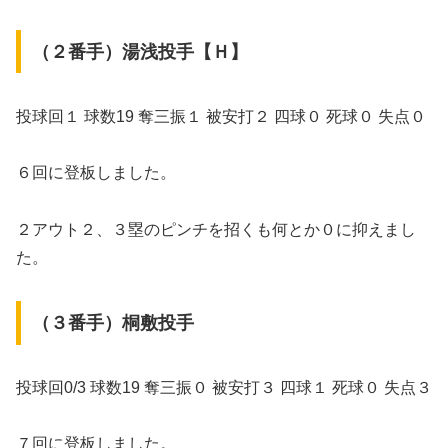
（２番手）湯浅投手【Ｈ】
投球回１ 球数19 奪三振１ 被安打２ 四球０ 死球０ 失点０
６回に登板しました。
２アウト２、３塁のピンチを招くも何とか０に抑えまし
た。
（３番手）桐敷投手
投球回0/3 球数19 奪三振０ 被安打３ 四球１ 死球０ 失点３
７回に登板しました。