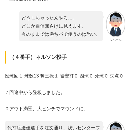
どうしちゃったんやろ…。
どこか自信無さげに見えます。
今のままでは勝ちパで使うのは恐い。
父ちゃん
（４番手）ネルソン投手
投球回１ 球数13 奪三振１ 被安打０ 四球０ 死球０ 失点０
７回途中から登板しました。
０アウト満塁、大ビンチでマウンドに。
代打渡邊佳選手を注文通り、浅いセンターフ