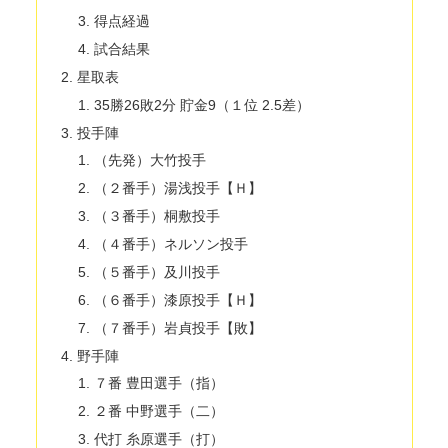
得点経過
試合結果
星取表
35勝26敗2分 貯金9（１位 2.5差）
投手陣
（先発）大竹投手
（２番手）湯浅投手【Ｈ】
（３番手）桐敷投手
（４番手）ネルソン投手
（５番手）及川投手
（６番手）漆原投手【Ｈ】
（７番手）岩貞投手【敗】
野手陣
７番 豊田選手（指）
２番 中野選手（二）
代打 糸原選手（打）