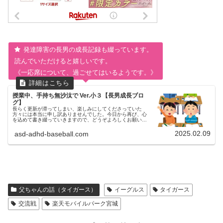
発達障害の長男の成長記録も綴っています。
読んでいただけると嬉しいです。
《一応席について、過ごせてはいるようです。》
授業中、手持ち無沙汰で Ver.小３【長男成長ブロ
グ】
長らく更新が滞ってしまい、楽しみにしてくださっていた
方々には本当に申し訳ありませんでした。今日から再び、心
を込めて書き綴っていきますので、どうぞよろしくお願いい
たします。授業中の長男の様子約２年前のコチラの記事につ
いて現在（小学３年生）では...
2025.02.09
asd-adhd-baseball.com
父ちゃんの話（タイガース）
イーグルス
タイガース
交流戦
楽天モバイルパーク宮城