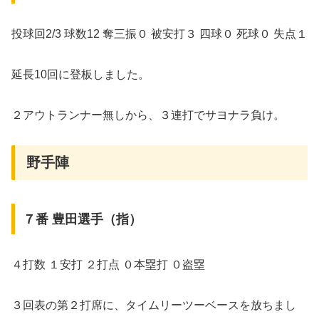
投球回2/3 球数12 奪三振０ 被安打３ 四球０ 死球０ 失点１
延長10回に登板しました。
２アウトランナー無しから、３連打でサヨナラ負け。
野手陣
７番 豊田選手（指）
４打数 １安打 ２打点 ０本塁打 ０盗塁
３回表の第２打席に、タイムリーツーベースを放ちまし