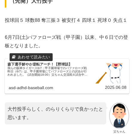
（先発）大竹投手
投球回５ 球数88 奪三振３ 被安打４ 四球１ 死球０ 失点１
6月7日(土)バファローズ戦（甲子園）以来、中６日での登
板となりました。
森下選手鮮やか逆転アーチ！【野球話】
我らの阪神タイガース6/7：甲子園球場でのバファローズ戦
昨日（6/7）は、甲子園球場にてバファローズとの試合が行
われました。（試合開始18:00）父ちゃん交流戦６試合中、
唯一この試合のみがナイターでした。両チームの予告先発阪
神タイガース 4...
2025.06.08
asd-adhd-baseball.com
大竹投手らしく、のらりくらりで良かったと
思います。
父ちゃん