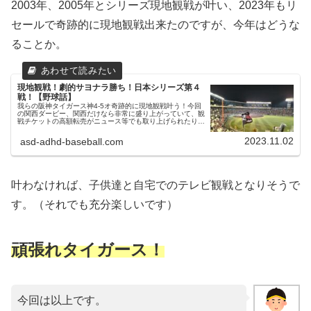
2003年、2005年とシリーズ現地観戦が叶い、2023年もリ
セールで奇跡的に現地観戦出来たのですが、今年はどうな
ることか。
現地観戦！劇的サヨナラ勝ち！日本シリーズ第４
戦！【野球話】
我らの阪神タイガース神4-5オ奇跡的に現地観戦叶う！今回
の関西ダービー、関西だけなら非常に盛り上がっていて、観
戦チケットの高額転売がニュース等でも取り上げられたり話
題になりました。父ちゃん当然の如く、チケット争奪戦も熾
烈を極め、私もせっせと...
2023.11.02
asd-adhd-baseball.com
叶わなければ、子供達と自宅でのテレビ観戦となりそうで
す。（それでも充分楽しいです）
頑張れタイガース！
今回は以上です。