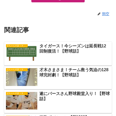
朔空
関連記事
タイガース！今シーズンは延長戦12
父ちゃんの話（タイガース）
回制復活！【野球話】
才木さまさま！チーム救う気迫の128
父ちゃんの話（タイガース）
球完封劇！【野球話】
遂にバースさん野球殿堂入り！【野球
父ちゃんの話（タイガース）
話】