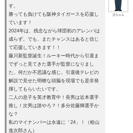
す。
勝っても負けても阪神タイガースを応援し
父ちゃん
ています！
2024年は、残念ながら球団初のアレンパは
成らず。でも、またチャンスはあると信じ
て応援していきます！！
藤川新監督誕生！ルーキー時代から引退ま
でずっと見てきた選手が監督になりまし
た。何だか不思議な感じ。引退後テレビの
解説で見せた明瞭な頭脳を現場でも是非発
揮してもらいたいです。
二人の息子を英才教育中！長男は近本選手
推し！次男は誰やろ？！多分佐藤輝選手か
な？
私のマイナンバーは永遠に「24」！（桧山
進次郎さん）