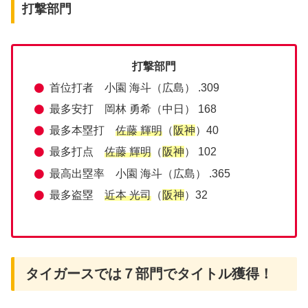
打撃部門
打撃部門
首位打者 小園 海斗（広島） .309
最多安打 岡林 勇希（中日） 168
最多本塁打
佐藤 輝明
（
阪神
）40
最多打点
佐藤 輝明
（
阪神
） 102
最高出塁率 小園 海斗（広島） .365
最多盗塁
近本 光司
（
阪神
）32
タイガースでは７部門でタイトル獲得！