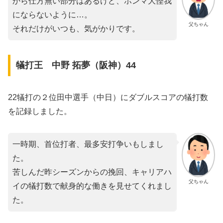
から仕方無い部分はあるけど、ホンマ大怪我
にならないように…。
父ちゃん
それだけがいつも、気がかりです。
犠打王 中野 拓夢（阪神）44
22犠打の２位田中選手（中日）にダブルスコアの犠打数
を記録しました。
一時期、首位打者、最多安打争いもしまし
た。
苦しんだ昨シーズンからの挽回、キャリアハ
父ちゃん
イの犠打数で献身的な働きを見せてくれまし
た。