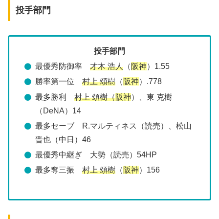
投手部門
投手部門
最優秀防御率
才木 浩人
（
阪神
）1.55
勝率第一位
村上 頌樹
（
阪神
）.778
最多勝利
村上 頌樹（
阪神
）、東 克樹
（DeNA）14
最多セーブ R.マルティネス（読売）、松山
晋也（中日）46
最優秀中継ぎ 大勢（読売）54HP
最多奪三振
村上 頌樹
（
阪神
）156