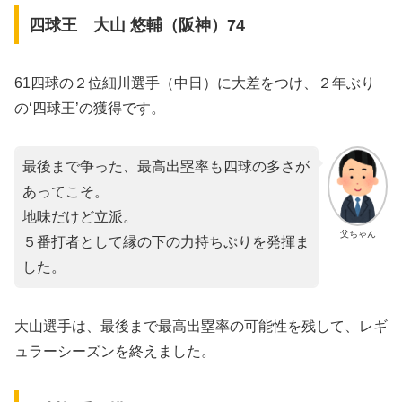
四球王 大山 悠輔（阪神）74
61四球の２位細川選手（中日）に大差をつけ、２年ぶり
の‘四球王’の獲得です。
最後まで争った、最高出塁率も四球の多さが
あってこそ。
地味だけど立派。
父ちゃん
５番打者として縁の下の力持ちぷりを発揮ま
した。
大山選手は、最後まで最高出塁率の可能性を残して、レギ
ュラーシーズンを終えました。