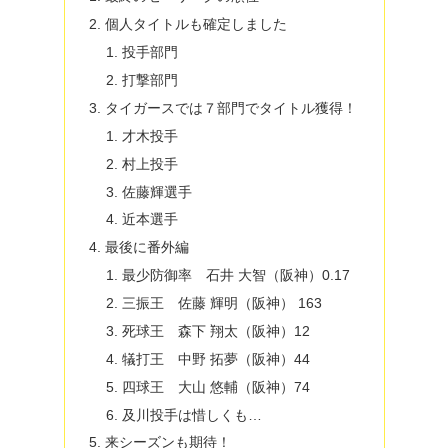
個人タイトルも確定しました
投手部門
打撃部門
タイガースでは７部門でタイトル獲得！
才木投手
村上投手
佐藤輝選手
近本選手
最後に番外編
最少防御率 石井 大智（阪神）0.17
三振王 佐藤 輝明（阪神） 163
死球王 森下 翔太（阪神）12
犠打王 中野 拓夢（阪神）44
四球王 大山 悠輔（阪神）74
及川投手は惜しくも…
来シーズンも期待！