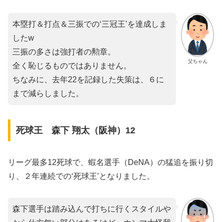
本塁打＆打点＆三振での‘三冠王’を達成しま
したw
三振の多さは強打者の勲章。
父ちゃん
全く恥じるものではありません。
ちなみに、去年22を記録した失策は、６に
まで減らしました。
死球王 森下 翔太（阪神）12
リーグ最多12死球で、蝦名選手（DeNA）の猛追を振り切
り、２年連続での‘死球王’となりました。
森下選手は踏み込んで打ちに行くスタイルや