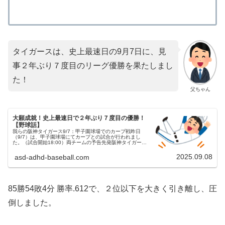
タイガースは、史上最速日の9月7日に、見
事２年ぶり７度目のリーグ優勝を果たしまし
た！
父ちゃん
大願成就！史上最速日で２年ぶり７度目の優勝！
【野球話】
我らの阪神タイガース9/7：甲子園球場でのカープ戦昨日
（9/7）は、甲子園球場にてカープとの試合が行われまし
た。（試合開始18:00）両チームの予告先発阪神タイガース
35 才木浩人投手（12勝5敗）広島東洋カープ 48 アドゥワ誠
投手（0...
2025.09.08
asd-adhd-baseball.com
85勝54敗4分 勝率.612で、２位以下を大きく引き離し、圧
倒しました。