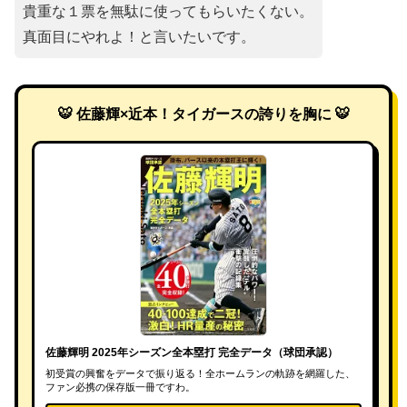
貴重な１票を無駄に使ってもらいたくない。
真面目にやれよ！と言いたいです。
🐯 佐藤輝×近本！タイガースの誇りを胸に 🐯
佐藤輝明 2025年シーズン全本塁打 完全データ（球団承認）
初受賞の興奮をデータで振り返る！全ホームランの軌跡を網羅した、
ファン必携の保存版一冊ですわ。