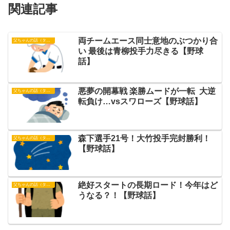
関連記事
両チームエース同士意地のぶつかり合
父ちゃんの話（タイガース）
い 最後は青柳投手力尽きる【野球
話】
悪夢の開幕戦 楽勝ムードが一転 大逆
父ちゃんの話（タイガース）
転負け…vsスワローズ【野球話】
森下選手21号！大竹投手完封勝利！
父ちゃんの話（タイガース）
【野球話】
絶好スタートの長期ロード！今年はど
父ちゃんの話（タイガース）
うなる？！【野球話】