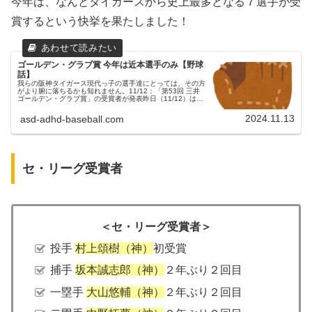
今年は、なんとタイガースから史上最多となる７選手が受
賞するという快挙を果たしました！
ゴールデン・グラブ賞 今年は近本選手のみ【野球
話】
我らの阪神タイガース現代っ子の選手達にとっては、その方
がより腑に落ちるかも知れません。11/12：「第53回 三井
ゴールデン・グラブ賞」の受賞者が発表昨日（11/12）は、
「第53回 三井ゴールデン・グラブ賞」の受賞者が発表され
ました！シー...
2024.11.13
asd-adhd-baseball.com
セ・リーグ受賞者
＜セ・リーグ受賞者＞
投手
村上頌樹（神）
初受賞
捕手
坂本誠志郎（神）
２年ぶり２回目
一塁手
大山悠輔（神）
２年ぶり２回目