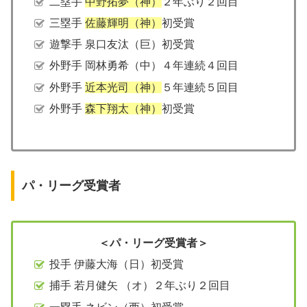
二塁手
中野拓夢（神）
２年ぶり２回目
三塁手
佐藤輝明（神）
初受賞
遊撃手 泉口友汰（巨）初受賞
外野手 岡林勇希（中）４年連続４回目
外野手
近本光司（神）
５年連続５回目
外野手
森下翔太（神）
初受賞
パ・リーグ受賞者
＜パ・リーグ受賞者＞
投手 伊藤大海（日）初受賞
捕手 若月健矢 （オ）２年ぶり２回目