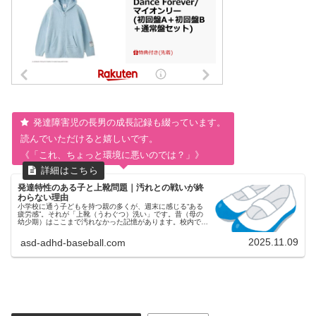
発達障害児の長男の成長記録も綴っています。
読んでいただけると嬉しいです。
《「これ、ちょっと環境に悪いのでは？」》
発達特性のある子と上靴問題｜汚れとの戦いが終
わらない理由
小学校に通う子どもを持つ親の多くが、週末に感じる“ある
疲労感”。それが「上靴（うわぐつ）洗い」です。昔（母の
幼少期）はここまで汚れなかった記憶があります。校内では
外履きと上靴の使い分けがきっちりしていたので、砂や泥で
真っ黒になるなんてこと、...
2025.11.09
asd-adhd-baseball.com