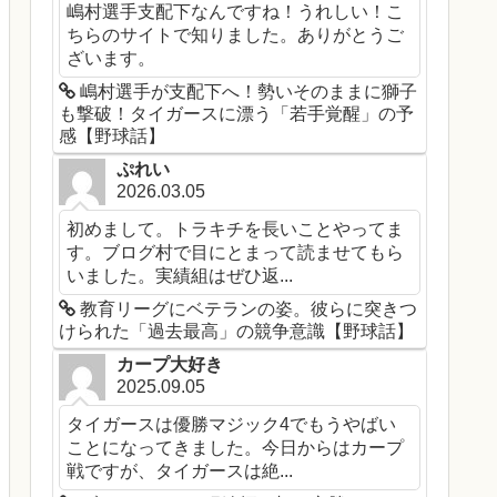
嶋村選手支配下なんですね！うれしい！こ
ちらのサイトで知りました。ありがとうご
ざいます。
嶋村選手が支配下へ！勢いそのままに獅子
も撃破！タイガースに漂う「若手覚醒」の予
感【野球話】
ぷれい
2026.03.05
初めまして。トラキチを長いことやってま
す。ブログ村で目にとまって読ませてもら
いました。実績組はぜひ返...
教育リーグにベテランの姿。彼らに突きつ
けられた「過去最高」の競争意識【野球話】
カープ大好き
2025.09.05
タイガースは優勝マジック4でもうやばい
ことになってきました。今日からはカープ
戦ですが、タイガースは絶...