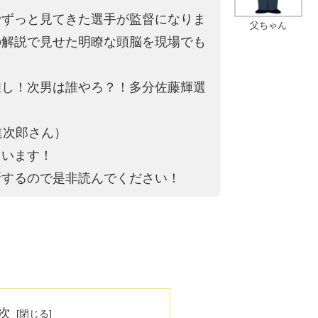
でずっと見てきた選手が監督になりま
父ちゃん
の解説で見せた明瞭な頭脳を現場でも
推し！次男は誰やろ？！多分佐藤輝選
進次郎さん）
ています！
新するので是非読んでください！
次