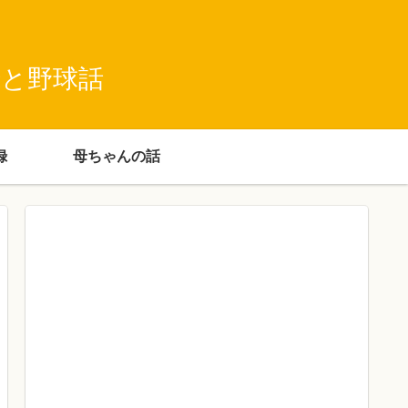
録と野球話
録
母ちゃんの話