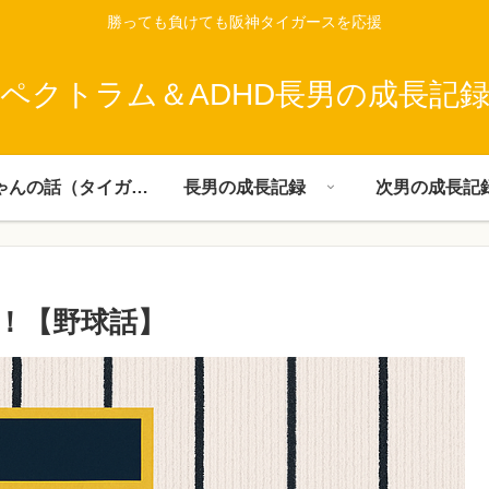
勝っても負けても阪神タイガースを応援
ペクトラム＆ADHD長男の成長記
父ちゃんの話（タイガース）
長男の成長記録
次男の成長記
！【野球話】