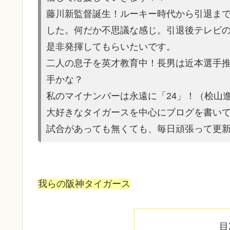
藤川新監督誕生！ルーキー時代から引退ま
した。何だか不思議な感じ。引退後テレビ
是非発揮してもらいたいです。
二人の息子を英才教育中！長男は近本選手
手かな？
私のマイナンバーは永遠に「24」！（桧山
大好きなタイガースを中心にブログを書い
試合があって
も無くても、毎日頑張って更
我らの阪神タイガース
目