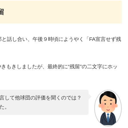
留
部と話し合い、午後９時頃にようやく「FA宣言せず残
きもきしましたが、最終的に“残留”の二文字にホッ
言して他球団の評価を聞くのでは？
た。