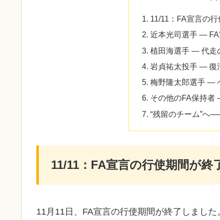
11/11：FA宣言
近本光司選手 ― F
植田海選手 ― 代
岩貞祐太投手 ― 
梅野隆太郎選手 ―
その他のFA保持者 
“残留のチーム”へ
11/11：FA宣言の行使期間が終
11月11日、FA宣言の行使期間が終了しました