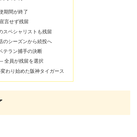
の行使期間が終了
A宣言せず残留
走のスペシャリストも残留
復活のシーズンから続投へ
 ベテラン捕手の決断
― 全員が残留を選択
──変わり始めた阪神タイガース
了
。