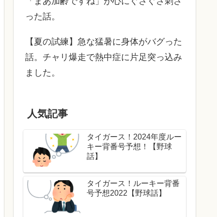
「まあ加齢ですね」が心にぐさぐさ刺さ
った話。
【夏の試練】急な猛暑に身体がバグった
話。チャリ爆走で熱中症に片足突っ込み
ました。
人気記事
タイガース！2024年度ルー
キー背番号予想！【野球
話】
タイガース！ルーキー背番
号予想2022【野球話】