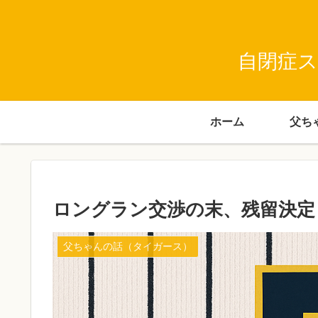
自閉症ス
ホーム
ロングラン交渉の末、残留決定
父ちゃんの話（タイガース）