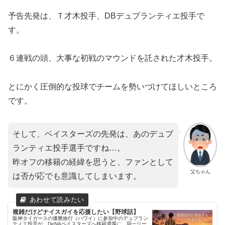
予告先発は、Ｔ才木投手、DBデュプランティエ投手で
す。
６連戦の頭、大事な初戦のマウンドを託された才木投手。
とにかく圧倒的な投球でチームを勢いづけてほしいところ
です。
そして、ベイスターズの先発は、あのデュプ
ランティエ投手選手ですね…。
昨オフの移籍の経緯を思うと、ファンとして
父ちゃん
は否が応でも意識してしまいます。
複雑だけどナイスガイを応援したい【野球話】
阪神タイガースの優勝旅行（ハワイ）に参加中のデュプラン
ティエ投手が、DeNAベイスターズへ移籍濃厚に。同一リー