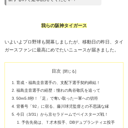
我らの阪神タイガース
いよいよプロ野球も開幕しましたが、移動日の昨日、タイ
ガースファンに最高にめでたいニュースが届きました。
目次
育成・福島圭音選手の、支配下選手契約締結！
福島圭音選手の経歴：憧れの鳥谷敬氏を追って
​50m5.8秒！「足」で奪い取った一軍への切符
背番号「92」に宿る、藤川球児監督との不思議な縁
今日（3/31）から京セラドームでベイスターズ戦！
予告先発は、Ｔ才木投手、DBデュプランティエ投手