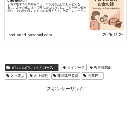
の優先順位」
子育て世帯の平均年収ニュースを見るたびにしんどくな
る…。よその家と比べて落ち込む代わりに、「わが家の優先
順位」でお金の使い方を決める考え方を、教育・レジャー・
モノの3つの視点から母ちゃん目線でまとめました。
2025.11.26
asd-adhd-baseball.com
父ちゃんの話（タイガース）
タイガース
坂本誠志郎
才木浩人
村上頌樹
藤川球児監督
開幕投手
スポンサーリンク