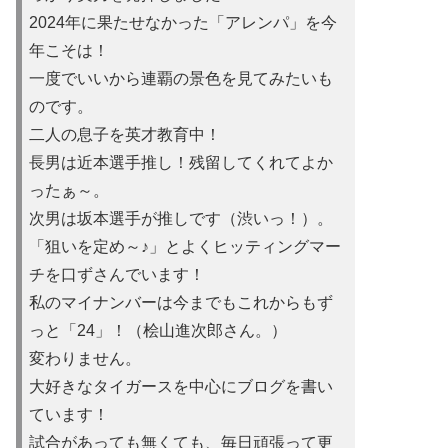
2024年に果たせなかった「アレンパ」を今
年こそは！
一度でいいから連覇の景色を見てみたいも
のです。
二人の息子を英才教育中！
長男は近本選手推し！残留してくれてよか
ったぁ～。
次男は坂本選手が推しです（渋いっ！）。
「狙いを定め～♪」とよくヒッティングマー
チを口ずさんでいます！
私のマイナンバーは今までもこれからもず
っと「24」！（桧山進次郎さん。）
変わりません。
大好きなタイガースを中心にブログを書い
ています！
試合があっても無くても、毎日頑張って更