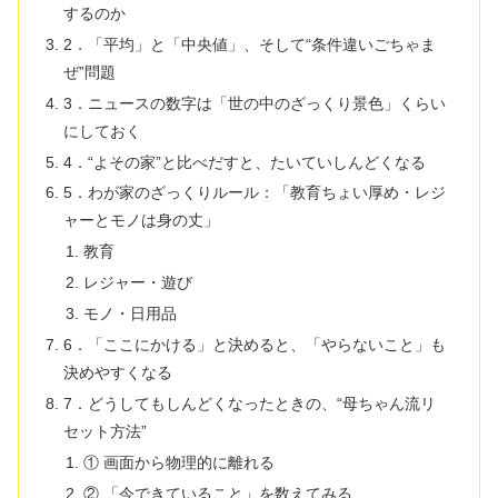
するのか
2．「平均」と「中央値」、そして“条件違いごちゃま
ぜ”問題
3．ニュースの数字は「世の中のざっくり景色」くらい
にしておく
4．“よその家”と比べだすと、たいていしんどくなる
5．わが家のざっくりルール：「教育ちょい厚め・レジ
ャーとモノは身の丈」
教育
レジャー・遊び
モノ・日用品
6．「ここにかける」と決めると、「やらないこと」も
決めやすくなる
7．どうしてもしんどくなったときの、“母ちゃん流リ
セット方法”
① 画面から物理的に離れる
② 「今できていること」を数えてみる