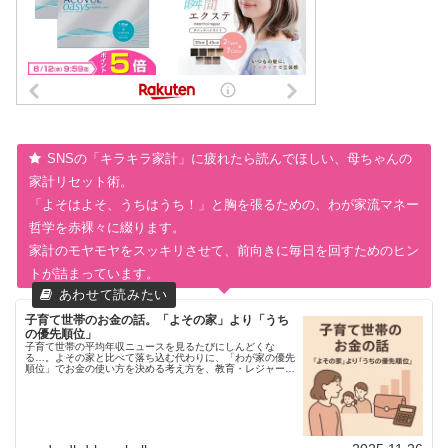
SNSの「キラキラ家計」に疲れたら読んでほしい、母ちゃんの
家計リセット術。
「よそはよそ、うちはうち！」と胸を張るための、わが家流マネー
哲学を赤裸々に綴ります。
家計のモヤモヤをスッキリさせて、前向きに毎日を回すためのヒン
トが詰まっています。
子育て世帯のお金の話。「よその家」より「うち
の優先順位」
子育て世帯の平均年収ニュースを見るたびにしんどくな
る…。よその家と比べて落ち込む代わりに、「わが家の優先
順位」でお金の使い方を決める考え方を、教育・レジャー・
モノの3つの視点から母ちゃん目線でまとめました。