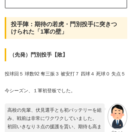
投手陣：期待の若虎・門別投手に突きつ
けられた「1軍の壁」
（先発）門別投手【敗】
投球回５ 球数92 奪三振３ 被安打７ 四球４ 死球０ 失点５
今シーズン、１軍初登板でした。
高校の先輩、伏見選手とも初バッテリーを組
み、戦前は非常にワクワクしていました。
初回いきなり３点の援護を貰い、期待も高ま