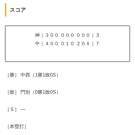
スコア
神｜３００ ０００ ０００｜３
中｜４００ ０１０ ２０Ｘ｜７
​​​［勝］ 中西（1勝1敗0S）
［敗］ 門別（0勝1敗0S）
［Ｓ］ ―
​［本塁打］