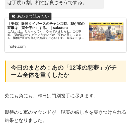
は丁度５割。相性は良さそうですね。
【実録】阪神タイガースのチャンス時、我が家の
家事は「完全停止」する。｜sakutora
こんにちは、母ちゃんです。 やってきましたね、この季
節。 我が家のテレビというテレビが「黄色と黒」に染ま
る、恒例行事が今年も絶好調でございます。 昨夜のできご
とです。 対ドラゴンズ戦。スコアは1-0で負けている、しび
れる展開。 ここでタイガ...
note.com
​今日のまとめ：あの「12球の悪夢」がチ
ーム全体を重くしたか
​兎にも角にも、昨日は門別投手に尽きます。
期待の１軍のマウンドが、現実の厳しさを突きつけられる
結果となりました。