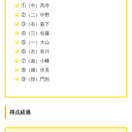
①（中）髙寺
②（二）中野
③（右）森下
④（三）佐藤
⑤（一）大山
⑥（左）前川
⑦（遊）小幡
⑧（捕）伏見
⑨（投）門別
得点経過