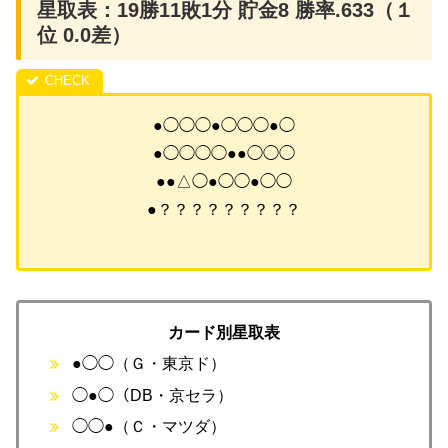
星取表：19勝11敗1分 貯金8 勝率.633（１
位 0.0差）
●◯◯◯●◯◯◯●◯
●◯◯◯◯●●◯◯◯
●●△◯●◯◯●◯◯
●？？？？？？？？？
カード別星取表
●◯◯（Ｇ・東京ド）
◯●◯（DB・京セラ）
◯◯●（Ｃ・マツダ）