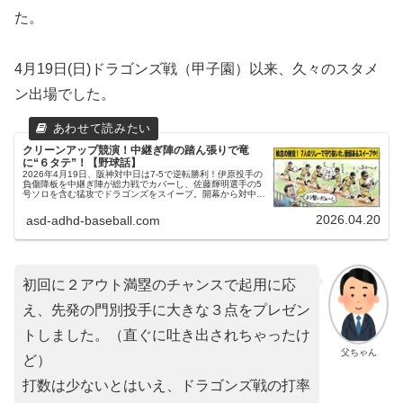
た。
4月19日(日)ドラゴンズ戦（甲子園）以来、久々のスタメ
ン出場でした。
クリーンアップ競演！中継ぎ陣の踏ん張りで竜
に“６タテ”！【野球話】
2026年4月19日、阪神対中日は7-5で逆転勝利！伊原投手の
負傷降板を中継ぎ陣が総力戦でカバーし、佐藤輝明選手の5
号ソロを含む猛攻でドラゴンズをスイープ。開幕から対中日
6連勝！貯金8で首位奪還へ。父ちゃんが熱く解説します！
2026.04.20
asd-adhd-baseball.com
初回に２アウト満塁のチャンスで起用に応
え、先発の門別投手に大きな３点をプレゼン
トしました。（直ぐに吐き出されちゃったけ
父ちゃん
ど）
打数は少ないとはいえ、ドラゴンズ戦の打率