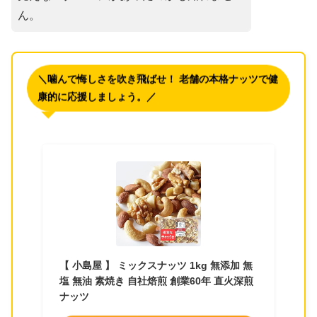
ん。
＼噛んで悔しさを吹き飛ばせ！ 老舗の本格ナッツで健
康的に応援しましょう。／
【 小島屋 】 ミックスナッツ 1kg 無添加 無
塩 無油 素焼き 自社焙煎 創業60年 直火深煎
ナッツ