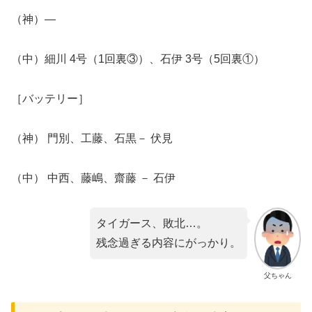
（神）―
（中）細川 4号（1回裏③）、石伊 3号（5回裏①）
［バッテリー］
​（神） 門別、工藤、石黒－ 伏見
（中） 中西、藤嶋、齋藤 － 石伊
タイガース、敗北…。
残念過ぎる内容にがっかり。
父ちゃん