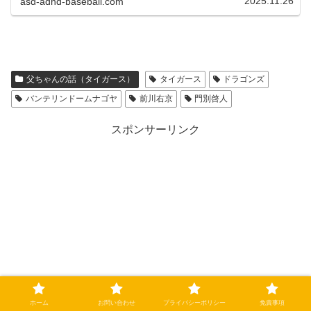
2025.11.26
asd-adhd-baseball.com
父ちゃんの話（タイガース）
タイガース
ドラゴンズ
バンテリンドームナゴヤ
前川右京
門別啓人
スポンサーリンク
ホーム
お問い合わせ
プライバシーポリシー
免責事項