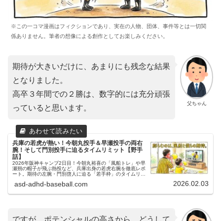
※この一コマ漫画はフィクションであり、実在の人物、団体、事件等とは一切関
係ありません。筆者の想像による創作としてお楽しみください。
期待が大きいだけに、あまりにも残念な結果
となりました。
高卒３年間での２勝は、数字的には充分頑張
父ちゃん
っていると思います。
兵庫の若虎が熱い！今朝丸投手＆早瀬投手の両右
腕！そして門別投手に迫るタイムリミット【野手
話】
2026年阪神キャンプ2日目！今朝丸裕喜の「風船トレ」や早
瀬朔の帽子が飛ぶ熱投など、兵庫出身の若虎右腕を徹底レポ
ート。期待の左腕・門別啓人に迫る「若手枠」のタイムリミ
ットと、井上広大の移籍から思うファンの本音を綴ります。
2026.02.03
asd-adhd-baseball.com
ですが、ポテンシャルの高さから、どうして