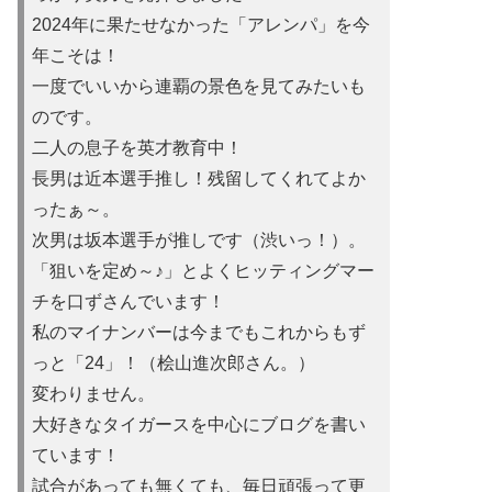
2024年に果たせなかった「アレンパ」を今
年こそは！
一度でいいから連覇の景色を見てみたいも
のです。
二人の息子を英才教育中！
長男は近本選手推し！残留してくれてよか
ったぁ～。
次男は坂本選手が推しです（渋いっ！）。
「狙いを定め～♪」とよくヒッティングマー
チを口ずさんでいます！
私のマイナンバーは今までもこれからもず
っと「24」！（桧山進次郎さん。）
変わりません。
大好きなタイガースを中心にブログを書い
ています！
試合があっても無くても、毎日頑張って更