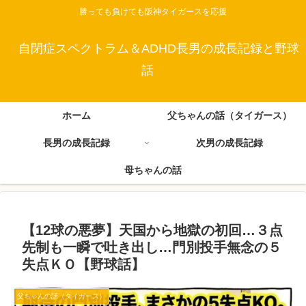
勝っても負けても阪神タイガースを応援
自閉症スペクトラム＆ADHD長男の成長記録と野球
話
ホーム
父ちゃんの話（タイガース）
長男の成長記録
次男の成長記録
母ちゃんの話
【12球の悪夢】天国から地獄の初回…３点
先制も一瞬で吐き出し…門別投手無念の５
失点ＫＯ【野球話】
父ちゃんの話（タイガース）