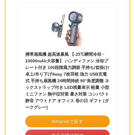
携帯扇風機 超高速暴風 【-25℃瞬間冷却・
10000mAh大容量】 ハンディファン 冷却プ
レート付き 100段階風力調節 手持ち/首掛け/
卓上/吊り下げ4way 7枚羽根 強力 USB充電
式 手持ち扇風機 24時間持続 90°角度調整 ネ
ックストラップ付き LED残量表示 軽量 小型
ミニファン 熱中症対策 暑さ対策 コンパクト
静音 アウトドア オフィス 母の日 ギフト (ダ
ークグレー)
Amazonで探す