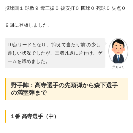
投球回１ 球数９ 奪三振０ 被安打０ 四球０ 死球０ 失点０
９回に登板しました。
10点リードとなり、‘抑えて当たり前’の少し
難しい状況でしたが、三者凡退に片付け、ゲ
ームを締めました。
父ちゃん
野手陣：髙寺選手の先頭弾から森下選手
の満塁弾まで
１番 髙寺選手（中）