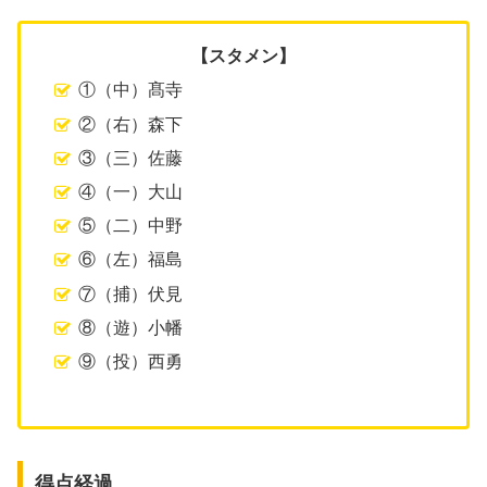
【スタメン】
①（中）髙寺
②（右）森下
③（三）佐藤
④（一）大山
⑤（二）中野
⑥（左）福島
⑦（捕）伏見
⑧（遊）小幡
⑨（投）西勇
得点経過