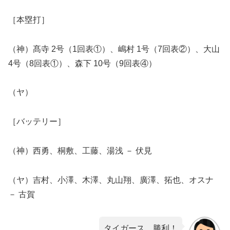
［本塁打］
（神）髙寺 2号（1回表①）、嶋村 1号（7回表②）、大山
4号（8回表①）、森下 10号（9回表④）
（ヤ）
［バッテリー］
（神）西勇、桐敷、工藤、湯浅 － 伏見
（ヤ）吉村、小澤、木澤、丸山翔、廣澤、拓也、オスナ
－ 古賀
タイガース、勝利！