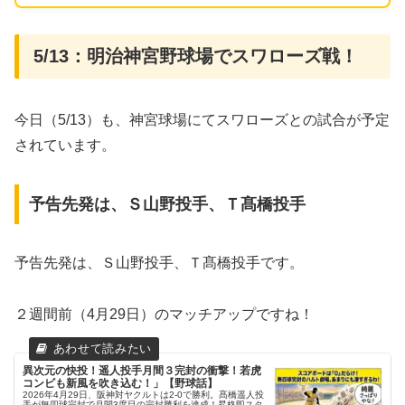
5/13：明治神宮野球場でスワローズ戦！
今日（5/13）も、神宮球場にてスワローズとの試合が予定
されています。
予告先発は、Ｓ山野投手、Ｔ髙橋投手
予告先発は、Ｓ山野投手、Ｔ髙橋投手です。
２週間前（4月29日）のマッチアップですね！
異次元の快投！遥人投手月間３完封の衝撃！若虎
コンビも新風を吹き込む！」【野球話】
2026年4月29日、阪神対ヤクルトは2-0で勝利。髙橋遥人投
手が無四球完封で月間3度目の完封勝利を達成！昇格即スタ