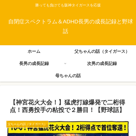
勝っても負けても阪神タイガースを応援
自閉症スペクトラム＆ADHD長男の成長記録と野球
話
ホーム
父ちゃんの話（タイガース）
長男の成長記録
次男の成長記録
母ちゃんの話
【神宮花火大会！】猛虎打線爆発で二桁得
点！西勇投手の粘投で２勝目！【野球話】
父ちゃんの話（タイガース）