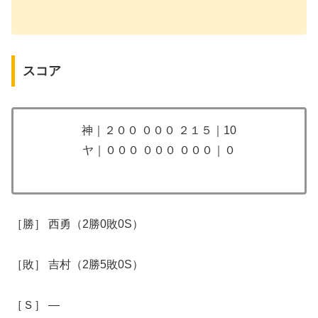
スコア
神｜２００ ０００ ２１５｜10
ヤ｜０００ ０００ ０００｜０
［勝］ 西勇（2勝0敗0S）
［敗］ 吉村（2勝5敗0S）
［Ｓ］ ―