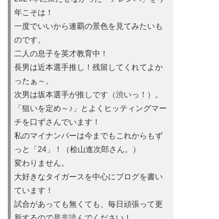
年こそは！
一度でいいから連覇の景色を見てみたいも
のです。
二人の息子を英才教育中！
長男は近本選手推し！残留してくれてよか
ったぁ～。
次男は坂本選手が推しです（渋いっ！）。
「狙いを定め～♪」とよくヒッティングマー
チを口ずさんでいます！
私のマイナンバーは今までもこれからもず
っと「24」！（桧山進次郎さん。）
変わりません。
大好きなタイガースを中心にブログを書い
ています！
試合があっても無くても、毎日頑張って更
新するので是非読んでください！