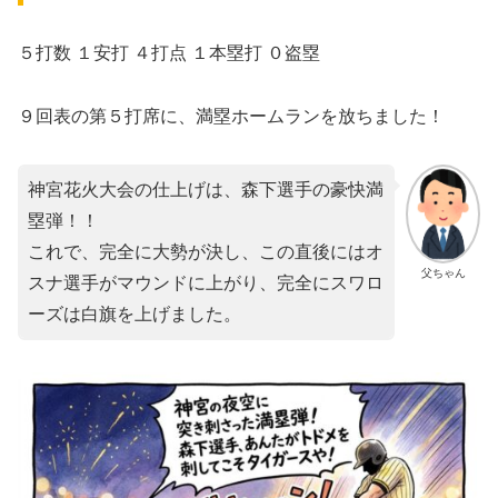
５打数 １安打 ４打点 １本塁打 ０盗塁
９回表の第５打席に、満塁ホームランを放ちました！
神宮花火大会の仕上げは、森下選手の豪快満
塁弾！！
これで、完全に大勢が決し、この直後にはオ
父ちゃん
スナ選手がマウンドに上がり、完全にスワロ
ーズは白旗を上げました。