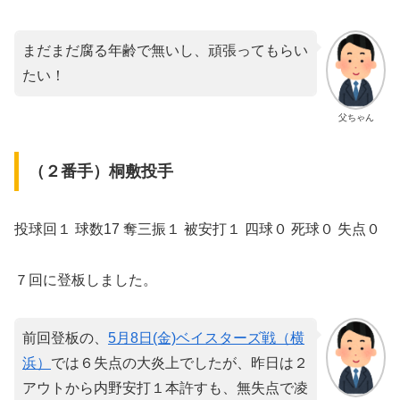
まだまだ腐る年齢で無いし、頑張ってもらい
たい！
父ちゃん
（２番手）桐敷投手
投球回１ 球数17 奪三振１ 被安打１ 四球０ 死球０ 失点０
７回に登板しました。
前回登板の、
5月8日(金)ベイスターズ戦（横
浜）
では６失点の大炎上でしたが、昨日は２
アウトから内野安打１本許すも、無失点で凌