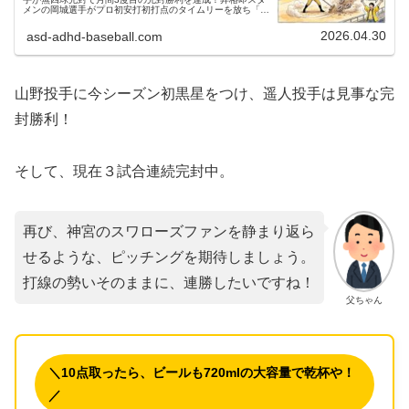
メンの岡城選手がプロ初安打初打点のタイムリーを放ち「T
ポーズ」を披露。主力離脱の逆境を若虎の力で跳ね返した激
闘をお父ちゃんが振り返る。
2026.04.30
asd-adhd-baseball.com
山野投手に今シーズン初黒星をつけ、遥人投手は見事な完
封勝利！
そして、現在３試合連続完封中。
再び、神宮のスワローズファンを静まり返ら
せるような、ピッチングを期待しましょう。
打線の勢いそのままに、連勝したいですね！
父ちゃん
＼10点取ったら、ビールも720mlの大容量で乾杯や！
／