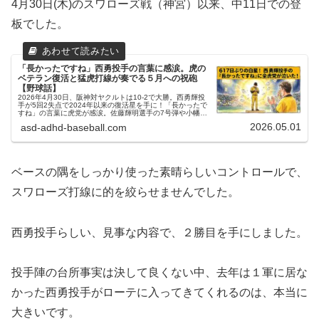
4月30日(木)のスワローズ戦（神宮）以来、中11日での登
板でした。
「長かったですね」西勇投手の言葉に感涙。虎の
ベテラン復活と猛虎打線が奏でる５月への祝砲
【野球話】
2026年4月30日、阪神対ヤクルトは10-2で大勝。西勇輝投
手が5回2失点で2024年以来の復活星を手に！「長かったで
すね」の言葉に虎党が感涙。佐藤輝明選手の7号弾や小幡選
手の4安打固め打ちなど、首位独走へ向けて勢いづく猛虎打
2026.05.01
asd-adhd-baseball.com
線の快進撃をお父ちゃんが語る。
ベースの隅をしっかり使った素晴らしいコントロールで、
スワローズ打線に的を絞らせませんでした。
西勇投手らしい、見事な内容で、２勝目を手にしました。
投手陣の台所事実は決して良くない中、去年は１軍に居な
かった西勇投手がローテに入ってきてくれるのは、本当に
大きいです。