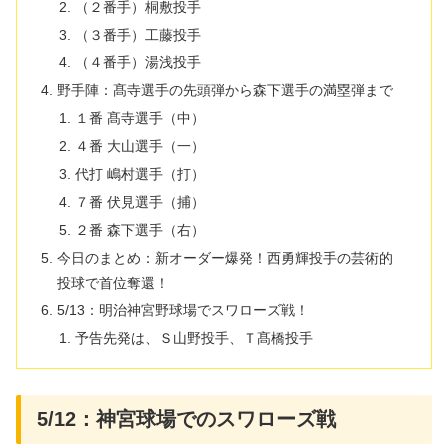
（２番手）桐敷投手
（３番手）工藤投手
（４番手）湯浅投手
野手陣：髙寺選手の先頭弾から森下選手の満塁弾まで
１番 髙寺選手（中）
４番 大山選手（一）
代打 嶋村選手（打）
７番 伏見選手（捕）
２番 森下選手（右）
​今日のまとめ：新オーダー爆発！西勇輝投手の芸術的
投球で首位奪還！
5/13：明治神宮野球場でスワローズ戦！
予告先発は、Ｓ山野投手、Ｔ髙橋投手
5/12：神宮球場でのスワローズ戦