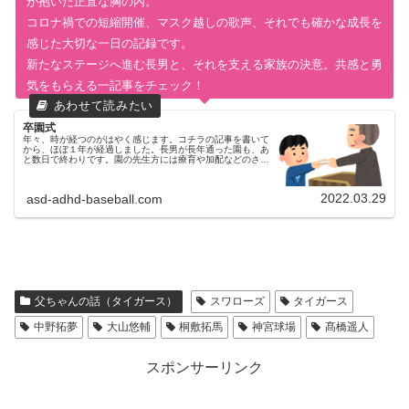
が抱いた正直な胸の内。
コロナ禍での短縮開催、マスク越しの歌声、それでも確かな成長を
感じた大切な一日の記録です。
新たなステージへ進む長男と、それを支える家族の決意。共感と勇
気をもらえる一記事をチェック！
卒園式
年々、時が経つのがはやく感じます。コチラの記事を書いて
から、ほぼ１年が経過しました。長男が長年通った園も、あ
と数日で終わりです。園の先生方には療育や加配などのさま
ざまな配慮をしていただき、本当に感謝しております。園に
は、児童発達支援に行く日...
2022.03.29
asd-adhd-baseball.com
父ちゃんの話（タイガース）
スワローズ
タイガース
中野拓夢
大山悠輔
桐敷拓馬
神宮球場
髙橋遥人
スポンサーリンク