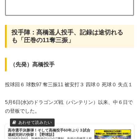
投手陣：髙橋遥人投手、記録は途切れる
も「圧巻の11奪三振」
（先発）髙橋投手
投球回６ 球数97 奪三振11 被安打３ 四球０ 死球０ 失点１
5月6日(水)のドラゴンズ戦（バンテリン）以来、中６日で
の登板でした。
髙寺選手決勝弾！そして髙橋投手60年ぶり３試合
連続完封の快挙！【野球話】
2026年5月6日、阪神対中日は2-0で勝利。先発の高橋遥人投