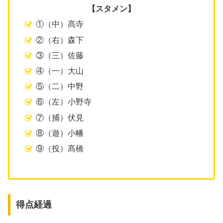
【スタメン】
①（中）髙寺
②（右）森下
③（三）佐藤
④（一）大山
⑤（二）中野
⑥（左）小野寺
⑦（捕）伏見
⑧（遊）小幡
⑨（投）髙橋
得点経過