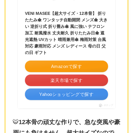
VENI MASEE【超大サイズ・12本骨】 折り
たたみ傘 ワンタッチ自動開閉 メンズ傘 大き
い 逆折り式 折り畳み傘 風に強い テフロン
加工 耐風撥水 丈夫耐久 折りたたみ日傘 遮
光遮熱 UVカット 晴雨兼用傘 梅雨対策 台風
対応 豪雨対応 メンズ レディース 母の日 父
の日 ギフト
Amazonで探す
楽天市場で探す
Yahooショッピングで探す
ポチップ
🐯
12本骨の頑丈な作りで、急な突風や豪
雨にも負けません。超大サイズなので、