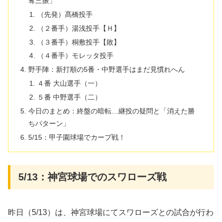
奪三振」
（先発）髙橋投手
（２番手）湯浅投手【Ｈ】
（３番手）桐敷投手【敗】
（４番手）モレッタ投手
野手陣：新打順の5番・中野選手はまだ見慣れへん
４番 大山選手（一）
５番 中野選手（二）
​今日のまとめ：終盤の暗転…継投の疑問と「消えた勝
ちパターン」
5/15：甲子園球場でカープ戦！
5/13：神宮球場でのスワローズ戦
昨日（5/13）は、神宮球場にてスワローズとの試合が行わ