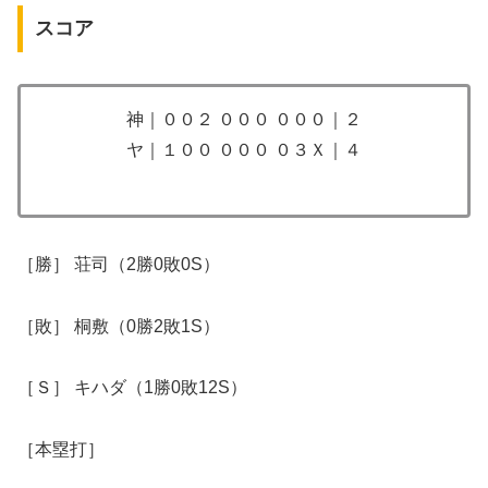
スコア
神｜００２ ０００ ０００｜２
ヤ｜１００ ０００ ０３Ｘ｜４
［勝］ 荘司（2勝0敗0S）
［敗］ 桐敷（0勝2敗1S）
［Ｓ］ キハダ（1勝0敗12S）
［本塁打］