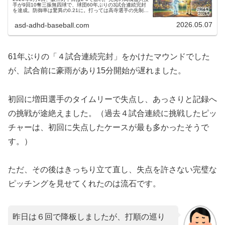
手が9回10奪三振無四球で、球団60年ぶりの3試合連続完封
を達成。防御率は驚異の0.21に。打っては高寺選手の先制1
号2ランが決勝点。鬼門バンテリンドームで連敗を止めた劇
的勝利を徹底解説！
2026.05.07
asd-adhd-baseball.com
61年ぶりの「４試合連続完封」をかけたマウンドでした
が、試合前に豪雨があり15分開始が遅れました。
初回に増田選手のタイムリーで失点し、あっさりと記録へ
の挑戦が途絶えました。（過去４試合連続に挑戦したピッ
チャーは、初回に失点したケースが最も多かったそうで
す。）
ただ、その後はきっちり立て直し、失点を許さない完璧な
ピッチングを見せてくれたのは流石です。
昨日は６回で降板しましたが、打順の巡り