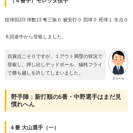
（４番手）モレッタ投手
投球回2/3 球数13 奪三振０ 被安打０ 四球０ 死球１ 失点０
８回途中から登板しました。
自責点こそ０ですが、１アウト満塁の状況で
登板し、押し出しデッドボール、犠牲フライ
で勝ち越しを許してしまいました。
父ちゃん
野手陣：新打順の5番・中野選手はまだ見
慣れへん
４番 大山選手（一）