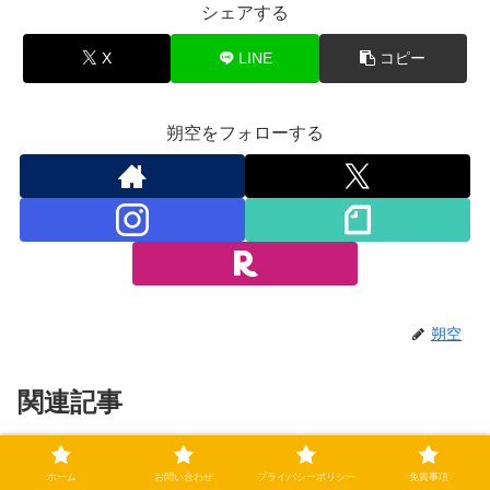
シェアする
X
LINE
コピー
朔空をフォローする
朔空
関連記事
劇的幕切れで再び連勝街道へ！【野球
父ちゃんの話（タイガース）
ホーム
お問い合わせ
プライバシーポリシー
免責事項