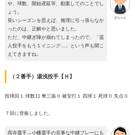
や、球数、開始遅延等、勘案してのことでし
ょう。
父ちゃん
長いシーズンを思えば、無理に引っ張らなか
ったのは、正解やと思いました。
ただ、中継ぎ陣が崩れてしまったので、「遥
人投手をもう１イニング…」という声も聞こ
えてきますね。
（２番手）湯浅投手【Ｈ】
投球回１ 球数11 奪三振０ 被安打１ 四球１ 死球０ 失点０
７回に登板しました。
髙寺選手→小幡選手の見事な中継プレーにも