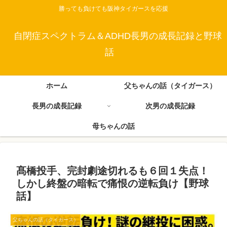
勝っても負けても阪神タイガースを応援
自閉症スペクトラム＆ADHD長男の成長記録と野球
話
ホーム
父ちゃんの話（タイガース）
長男の成長記録
次男の成長記録
母ちゃんの話
髙橋投手、完封劇途切れるも６回１失点！
しかし終盤の暗転で痛恨の逆転負け【野球
話】
父ちゃんの話（タイガース）