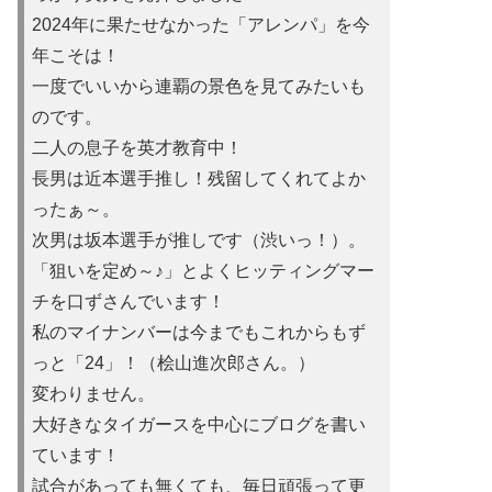
2024年に果たせなかった「アレンパ」を今
年こそは！
一度でいいから連覇の景色を見てみたいも
のです。
二人の息子を英才教育中！
長男は近本選手推し！残留してくれてよか
ったぁ～。
次男は坂本選手が推しです（渋いっ！）。
「狙いを定め～♪」とよくヒッティングマー
チを口ずさんでいます！
私のマイナンバーは今までもこれからもず
っと「24」！（桧山進次郎さん。）
変わりません。
大好きなタイガースを中心にブログを書い
ています！
試合があっても無くても、毎日頑張って更