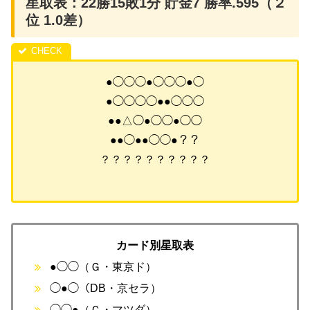
星取表：22勝15敗1分 貯金7 勝率.595（２
位 1.0差）
●◯◯◯●◯◯◯●◯
●◯◯◯◯●●◯◯◯
●●△◯●◯◯●◯◯
●●◯●●◯◯●？？
？？？？？？？？？？
カード別星取表
●◯◯（Ｇ・東京ド）
◯●◯（DB・京セラ）
◯◯●（Ｃ・マツダ）