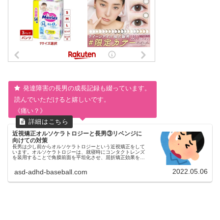
発達障害の長男の成長記録も綴っています。
読んでいただけると嬉しいです。
《痛い？》
近視矯正オルソケラトロジーと長男③リベンジに
向けての対策
長男は少し前からオルソケラトロジーという近視矯正をして
います。オルソケラトロジーは、就寝時にコンタクトレンズ
を装用することで角膜前面を平坦化させ、屈折矯正効果を得
て近視を矯正する治療法です。今回は自閉症スペクトラム
（ASD）とADHD診断済...
2022.05.06
asd-adhd-baseball.com