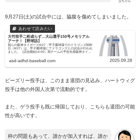
父ちゃん
9月27日(土)の試合中には、脇腹を傷めてしまいました。
大竹投手二桁成らず…大山選手150号メモリアル
アーチ！【野球話】
我らの阪神タイガース9/27：甲子園球場でのドラゴンズ戦昨
日（9/27）は、甲子園球場にてドラゴンズとの試合が行われ
ました。（試合開始14:00）両チームの予告先発阪神タイガ
ース 49 大竹耕太郎投手（9勝3敗）中日ドラゴンズ 19 髙橋
宏...
2025.09.28
asd-adhd-baseball.com
ビーズリー投手は、このまま退団の見込み、ハートウィグ
投手は他の外国人次第で流動的です。
また、ゲラ投手も既に帰国しており、こちらも退団の可能
性が高いです。
枠の問題もあって、誰かが加入すれば、誰か