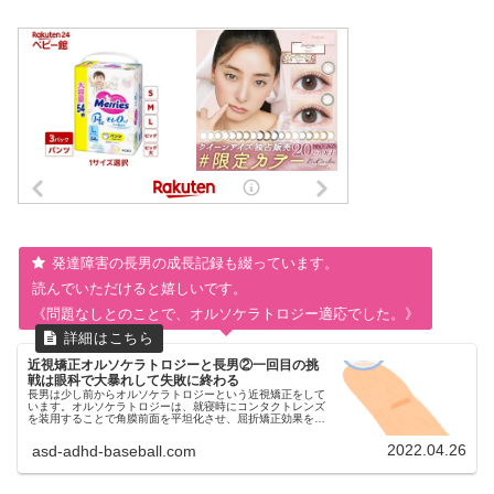
発達障害の長男の成長記録も綴っています。
読んでいただけると嬉しいです。
《問題なしとのことで、オルソケラトロジー適応でした。》
近視矯正オルソケラトロジーと長男②一回目の挑
戦は眼科で大暴れして失敗に終わる
長男は少し前からオルソケラトロジーという近視矯正をして
います。オルソケラトロジーは、就寝時にコンタクトレンズ
を装用することで角膜前面を平坦化させ、屈折矯正効果を得
て近視を矯正する治療法です。今回は自閉症スペクトラム
（ASD）とADHD診断済...
2022.04.26
asd-adhd-baseball.com