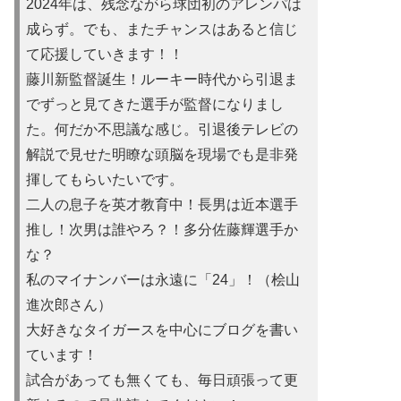
2024年は、残念ながら球団初のアレンパは
成らず。でも、またチャンスはあると信じ
て応援していきます！！
藤川新監督誕生！ルーキー時代から引退ま
でずっと見てきた選手が監督になりまし
た。何だか不思議な感じ。引退後テレビの
解説で見せた明瞭な頭脳を現場でも是非発
揮してもらいたいです。
二人の息子を英才教育中！長男は近本選手
推し！次男は誰やろ？！多分佐藤輝選手か
な？
私のマイナンバーは永遠に「24」！（桧山
進次郎さん）
大好きなタイガースを中心にブログを書い
ています！
試合があって
も無くても、毎日頑張って更