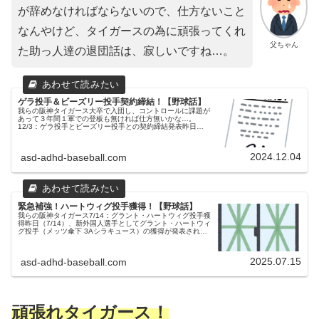
が辞めなければならないので、仕方ないこと
なんやけど、タイガースの為に頑張ってくれ
父ちゃん
た助っ人達の退団話は、寂しいですね…。
ゲラ投手＆ビーズリー投手契約締結！【野球話】
我らの阪神タイガース大卒で入団し、コントロールに課題が
あって３年間１軍での登板も無ければ仕方無いかな…。
12/3：ゲラ投手とビーズリー投手との契約締結発表昨日
（12/3）、ハビー・ゲラ投手とジェレミー・ビーズリー投手
との来シーズンの契約締結...
2024.12.04
asd-adhd-baseball.com
緊急補強！ハートウィグ投手獲得！【野球話】
我らの阪神タイガース7/14：グラント・ハートウィグ投手獲
得昨日（7/14）、新外国人選手としてグラント・ハートウィ
グ投手（メッツ傘下 3Aシラキュース）の獲得が発表されま
した。背番号は「82」に決まりました。父ちゃん育成から
移行の早川投手...
2025.07.15
asd-adhd-baseball.com
頑張れタイガース！