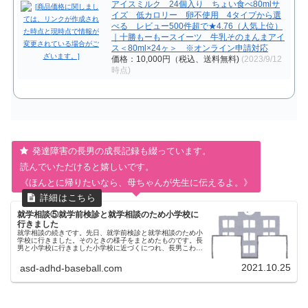
アイスミルク 24個入り ちょい食べ80mlサ
イズ 低カロリー 卵不使用 4タイプから選
べる レビュー500件超で★4.76（人気上位）
｜十勝もーもースイーツ 牛乳そのまんまアイ
ス＜80ml×24ヶ＞ ※オンライン申請対応
価格：10,000円（税込、送料無料)
(2023/9/12
時点)
発達障害の長男の成長記録も綴っています。
読んでいただけると嬉しいです。
《ほんとに帰りたいなら、母ちゃんが先生に伝えるよ。》
就学相談⑤就学前検診と就学相談のため小学校に
行きました
就学相談の続きです。先日、就学前検診と就学相談のため小
学校に行きました。そのときの様子をまとめたものです。長
男と小学校に行きました小学校に近づくにつれ、長男こわい
こわい・・・と言い出しました。知らない親子が小学校に向
けて何組も歩いていく姿を...
2021.10.25
asd-adhd-baseball.com