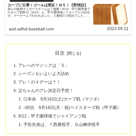
カープに引導！ゴールは間近！Ｍ５！【野球話】
我らの阪神タイガースチームは７連勝！9/10：甲子園球場で
のカープ戦昨日（9/10）も、甲子園球場にてカープとの試合
が、デーゲームで行われました。３連戦の３戦目でした。両
チームの予告先発阪神タイガース 27 伊藤将司投手広島東洋
カープ 11...
2023.09.11
asd-adhd-baseball.com
目次
アレへのマジックは「５」
シーズンもいよいよ大詰め
アレ！のＸデーは？！
父ちゃんのアレ決定日予想！
◎本命 9月16日(土)カープ戦（マツダ）
○対抗 9月18日(月・祝)ベイスターズ戦（甲子園）
9/12：甲子園球場でジャイアンツ戦
予告先発は、Ｔ西勇投手、Ｇ山﨑伊投手