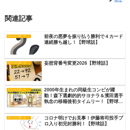
朔空
関連記事
前夜の悪夢を振り払う勝利で４カード
父ちゃんの話（タイガース）
連続勝ち越し！【野球話】
妄想背番号変更2026【野球話】
父ちゃんの話（タイガース）
2000年生まれの同級生コンビが躍
父ちゃんの話（タイガース）
動！森下選劇的的サヨナラ＆濱田選手
執念の移籍後初タイムリー！【野球
話】
コロナ明けでお見事！伊藤将司投手プ
父ちゃんの話（タイガース）
ロ入り初完封勝利！【野球話】