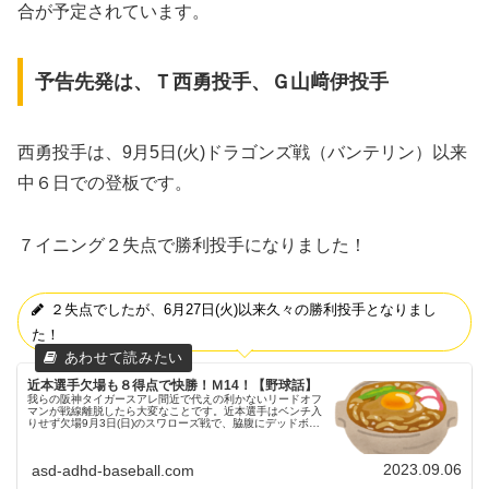
合が予定されています。
予告先発は、Ｔ西勇投手、Ｇ山﨑伊投手
西勇投手は、9月5日(火)ドラゴンズ戦（バンテリン）以来
中６日での登板です。
７イニング２失点で勝利投手になりました！
２失点でしたが、6月27日(火)以来久々の勝利投手となりまし
た！
近本選手欠場も８得点で快勝！Ｍ14！【野球話】
我らの阪神タイガースアレ間近で代えの利かないリードオフ
マンが戦線離脱したら大変なことです。近本選手はベンチ入
りせず欠場9月3日(日)のスワローズ戦で、脇腹にデッドボー
ルを食らい、その後の検査で打撲と診断された近本選手。最
悪の事態は免れました...
2023.09.06
asd-adhd-baseball.com