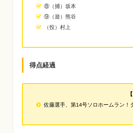
⑧（捕）坂本
⑨（遊）熊谷
（投）村上
得点経過
【
佐藤選手、第14号ソロホームラン！