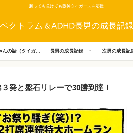
勝っても負けても阪神タイガースを応援
ペクトラム＆ADHD長男の成長記
父ちゃんの話（タイガース）
長男の成長記録
次男の成長記
ク兄弟３発と盤石リレーで30勝到達！