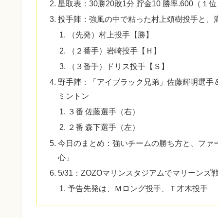
星取表：30勝20敗1分 貯金10 勝率.600（１位 
投手陣：強風の中で粘った村上頌樹投手と、
（先発）村上投手【勝】
（２番手）岩崎投手【Ｈ】
（３番手）ドリス投手【Ｓ】
野手陣：「アイブラック兄弟」佐藤輝明選手
ミントン
３番 佐藤選手（右）
２番 森下選手（左）
​今日のまとめ：強いチームの勝ち方と、ファ
心」
5/31：ZOZOマリンスタジアムでマリーンズ
予告先発は、Ｍロング投手、Ｔ才木投手