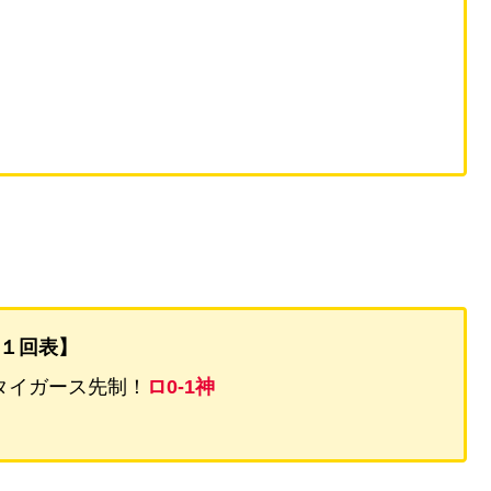
１回表】
タイガース先制！
ロ0-1神