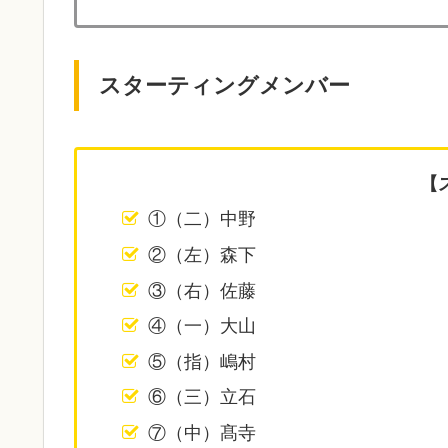
スターティングメンバー
【
①（二）中野
②（左）森下
③（右）佐藤
④（一）大山
⑤（指）嶋村
⑥（三）立石
⑦（中）髙寺