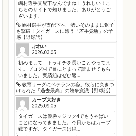
嶋村選手支配下なんですね！うれしい！こ
ちらのサイトで知りました。ありがとうご
ざいます。
嶋村選手が支配下へ！勢いそのままに獅子
も撃破！タイガースに漂う「若手覚醒」の予
感【野球話】
ぷれい
2026.03.05
初めまして。トラキチを長いことやってま
す。ブログ村で目にとまって読ませてもら
いました。実績組はぜひ返...
教育リーグにベテランの姿。彼らに突きつ
けられた「過去最高」の競争意識【野球話】
カープ大好き
2025.09.05
タイガースは優勝マジック4でもうやばい
ことになってきました。今日からはカープ
戦ですが、タイガースは絶...