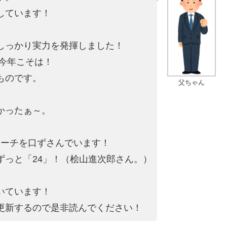
しています！
しっかり実力を発揮しました！
を今年こそは！
ものです。
父ちゃん
かったぁ～。
。
マーチを口ずさんでいます！
ずっと「24」！（桧山進次郎さん。）
いています！
更新するので是非読んでください！