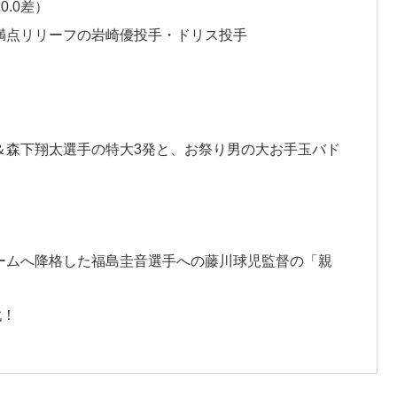
0.0差）
満点リリーフの岩崎優投手・ドリス投手
＆森下翔太選手の特大3発と、お祭り男の大お手玉バド
ームへ降格した福島圭音選手への藤川球児監督の「親
戦！