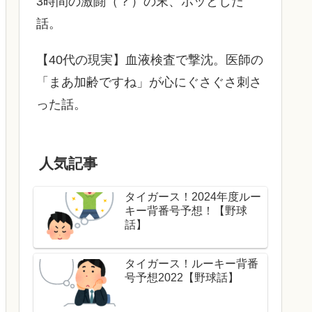
3時間の激闘（？）の末、ホッとした
話。
【40代の現実】血液検査で撃沈。医師の
「まあ加齢ですね」が心にぐさぐさ刺さ
った話。
人気記事
タイガース！2024年度ルー
キー背番号予想！【野球
話】
タイガース！ルーキー背番
号予想2022【野球話】