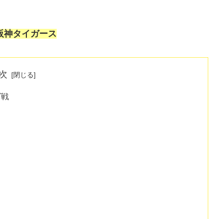
阪神タイガース
次
ズ戦