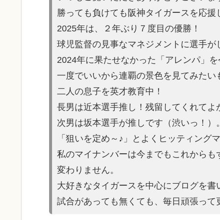
勝っても負けても阪神タイガースを応援
2025年は、２年ぶり７度目の優勝！
球児監督の見事なマネジメントに選手が
2024年に果たせなかった「アレンパ」
一度でいいから連覇の景色を見てみたい
二人の息子を英才教育中！
長男は近本選手推し！残留してくれてよ
次男は坂本選手が推しです（渋いっ！）
「狙いを定め～♪」とよくヒッティング
私のマイナンバーは今までもこれからも
変わりません。
大好きなタイガースを中心にブログを書
試合があっても無くても、毎日頑張って