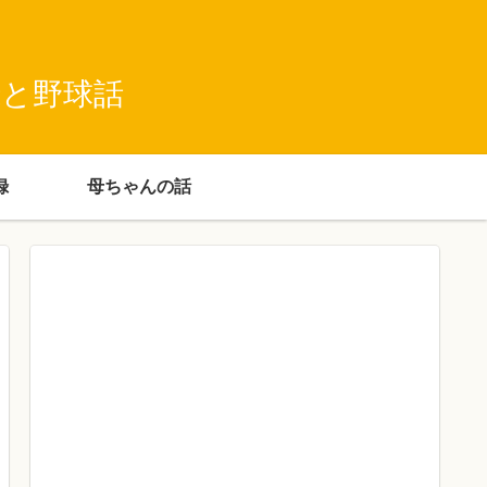
録と野球話
録
母ちゃんの話