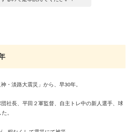
年
阪神・淡路大震災」から、早30年。
球団社長、平田２軍監督、自主トレ中の新人選手、球
した。
たが、程なくして震災にて被災。