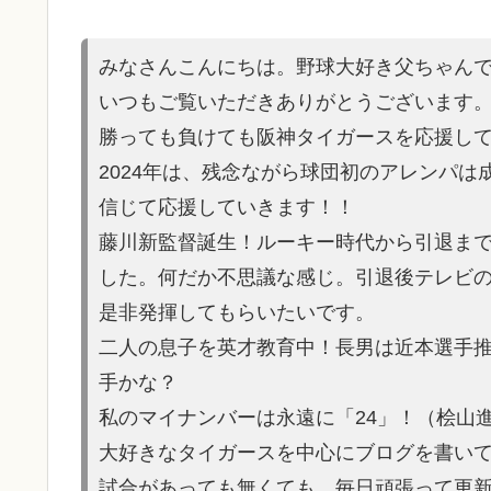
みなさんこんにちは。野球大好き父ちゃん
いつもご覧いただきありがとうございます
勝っても負けても阪神タイガースを応援し
2024年は、残念ながら球団初のアレンパ
信じて応援していきます！！
藤川新監督誕生！ルーキー時代から引退ま
した。何だか不思議な感じ。引退後テレビ
是非発揮してもらいたいです。
二人の息子を英才教育中！長男は近本選手
手かな？
私のマイナンバーは永遠に「24」！（桧山
大好きなタイガースを中心にブログを書い
試合があって
も無くても、毎日頑張って更