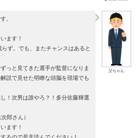
です。
。
ています！
は成らず。でも、またチャンスはあると
でずっと見てきた選手が監督になりま
父ちゃん
の解説で見せた明瞭な頭脳を現場でも
推し！次男は誰やろ？！多分佐藤輝選
進次郎さん）
ています！
新するので是非読んでください！