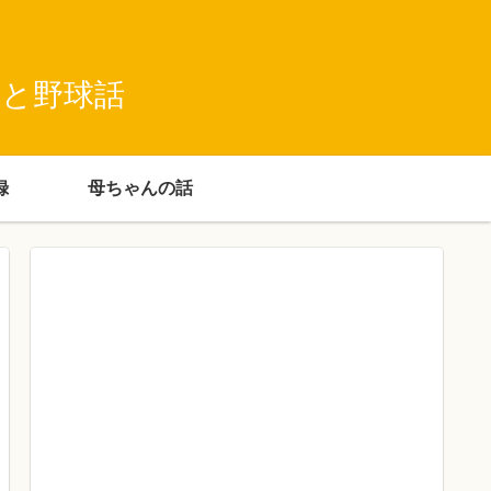
録と野球話
録
母ちゃんの話