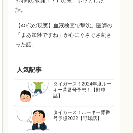
3時間の激闘（？）の末、ホッとした
話。
【40代の現実】血液検査で撃沈。医師の
「まあ加齢ですね」が心にぐさぐさ刺さ
った話。
人気記事
タイガース！2024年度ルー
キー背番号予想！【野球
話】
タイガース！ルーキー背番
号予想2022【野球話】