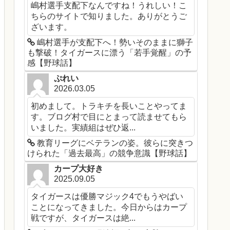
嶋村選手支配下なんですね！うれしい！こ
ちらのサイトで知りました。ありがとうご
ざいます。
嶋村選手が支配下へ！勢いそのままに獅子
も撃破！タイガースに漂う「若手覚醒」の予
感【野球話】
ぷれい
2026.03.05
初めまして。トラキチを長いことやってま
す。ブログ村で目にとまって読ませてもら
いました。実績組はぜひ返...
教育リーグにベテランの姿。彼らに突きつ
けられた「過去最高」の競争意識【野球話】
カープ大好き
2025.09.05
タイガースは優勝マジック4でもうやばい
ことになってきました。今日からはカープ
戦ですが、タイガースは絶...