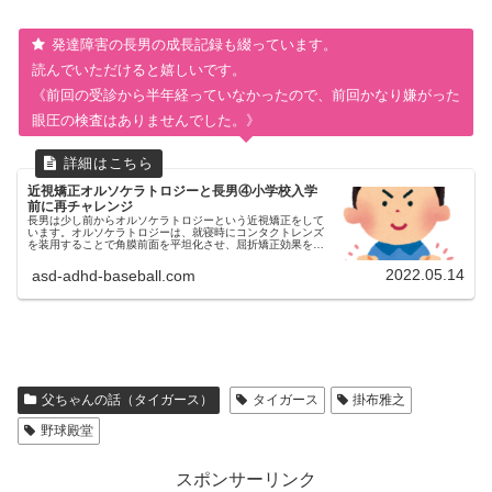
発達障害の長男の成長記録も綴っています。
読んでいただけると嬉しいです。
《前回の受診から半年経っていなかったので、前回かなり嫌がった
眼圧の検査はありませんでした。》
近視矯正オルソケラトロジーと長男④小学校入学
前に再チャレンジ
長男は少し前からオルソケラトロジーという近視矯正をして
います。オルソケラトロジーは、就寝時にコンタクトレンズ
を装用することで角膜前面を平坦化させ、屈折矯正効果を得
て近視を矯正する治療法です。今回は自閉症スペクトラム
（ASD）とADHD診断済...
2022.05.14
asd-adhd-baseball.com
父ちゃんの話（タイガース）
タイガース
掛布雅之
野球殿堂
スポンサーリンク