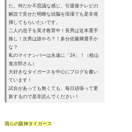
た。何だか不思議な感じ。引退後テレビの
解説で見せた明瞭な頭脳を現場でも是非発
揮してもらいたいです。
二人の息子を英才教育中！長男は近本選手
推し！次男は誰やろ？！多分佐藤輝選手か
な？
私のマイナンバーは永遠に「24」！（桧山
進次郎さん）
大好きなタイガースを中心にブログを書い
ています！
試合があって
も無くても、毎日頑張って更
新するので是非読んでください！
我らの阪神タイガース