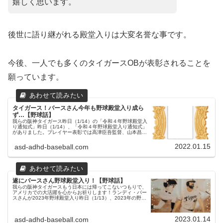
嬉しく思います。
後世に語り継がれる殿堂入りは大変名誉な事です。
今後、一人でも多くのタイガースOBが表彰されることを
願っています。
タイガース！バースさん今年も野球殿堂入り成ら
ず…【野球話】
我らの阪神タイガース昨日（1/14）の「令和４年野球殿堂入
り通知式」昨日（1/14）、「令和４年野球殿堂入り通知式」
がありました。プレイヤー表彰では高津臣吾監督、山本昌さ
んが選出プレイヤー表彰で、スワローズの高津臣吾監督、元
ドラゴンズの山本...
2022.01.15
asd-adhd-baseball.com
遂にバースさん野球殿堂入り！【野球話】
我らの阪神タイガースもう日本には帰ってこないつもりで、
アメリカでの大活躍を心からお祈りします！ランディ・バー
スさんが2023年野球殿堂入り昨日（1/13）、2023年の野球
殿堂入りが発表され、タイガースのレジェンド助っ人だっ
た、ランディ・バ...
2023.01.14
asd-adhd-baseball.com