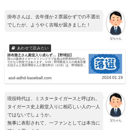
掛布さんは、去年僅か２票届かずでの不選出
でしたが、ようやく吉報が届きました！
父ちゃん
掛布雅之さん殿堂入り成らず…【野球話】
我らの阪神タイガースファンクラブ会員は外野席800円なの
でかなり割安ではあります。1/18：野球殿堂入りの発表谷繁
元信さんと黒田博樹さんが選出昨日（1/18）は、野球殿堂博
物館の野球殿堂入りの発表があり、プレーヤー表彰で谷繁元
信さん（横浜→...
2024.01.19
asd-adhd-baseball.com
現役時代は、ミスタータイガースと呼ばれ、
タイガース史上殿堂入りに相応しい人の一人
ではないでしょうか。
父ちゃん
無事に表彰されて、一ファンとしては本当に