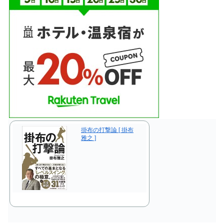
掛布の打撃論 [ 掛布
雅之 ]