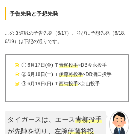
予告先発と予想先発
この３連戦の予告先発（6/17）、並びに予想先発（6/18、
6/19）は下記の通りです。
① 6月17日(金) Ｔ
青柳投手
×DB今永投手
② 6月18日(土) Ｔ
伊藤将投手
×DB濵口投手
③ 6月19日(日) Ｔ
西純投手
×京山投手
タイガースは、エース
青柳投手
が先陣を切り、左腕
伊藤将投