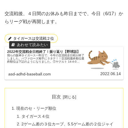
交流戦後、４日間のお休みも昨日までで、今日（6/17）か
らリーグ戦が再開します。
タイガースは交流戦２位
2022年交流戦全日程終了！振り返り【野球話】
我らの阪神タイガース一昨日で、今年の交流戦全日程が終了
しました。バファローズ相手に３タテ！！交流戦最終順位最
終順位は下記のようになりました。①ヤクルト 14-4-0
.778②阪神 12-6-0 .667（2.0）③ロッテ 10-8-0 ....
2022.06.14
asd-adhd-baseball.com
目次
現在のセ・リーグ順位
タイガース４位
2ゲーム差の３位カープ、5.5ゲーム差の２位ジャイ