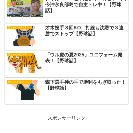
今沖永良部島で自主トレ中！【野球
話】
才木投手３回KO…打線も沈黙で３連
父ちゃんの話（タイガース）
勝でストップ【野球話】
「ウル虎の夏2025」ユニフォーム発
父ちゃんの話（タイガース）
表！【野球話】
森下選手神の手で勝利をもぎ取った！
父ちゃんの話（タイガース）
【野球話】
スポンサーリンク