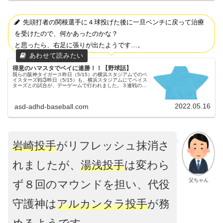
先頭打者の関根選手に４球投げた後に一旦ベンチに戻って治療
を受けたので、何かあったのかな？
と思ったら、右足に張りが出たようです…。
得意のハマスタでベイに連勝！！【野球話】
我らの阪神タイガース昨日（5/15）の横浜スタジアムでのベ
イスターズ戦③昨日（5/15）も、横浜スタジアムにてベイス
ターズとの試合が、デーゲームで行われました。３連戦の３
戦目でした。通算12度目の雨天中止で歴代１位にタイガー
ス、快勝！！連敗...
2022.05.16
asd-adhd-baseball.com
岩崎投手
がリフレッシュ抹消さ
れましたが、
湯浅投手
は変わら
父ちゃん
ず８回のマウンドを担い、代役
守護神は
アルカンタラ投手
が務