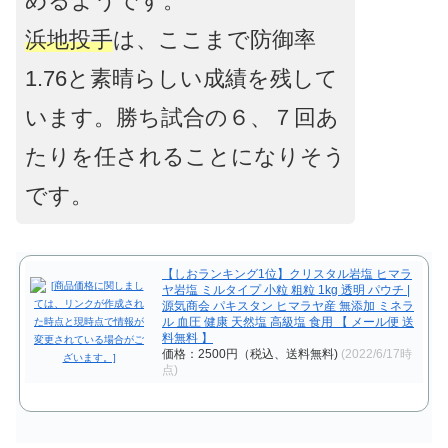
めるようです。
浜地投手
は、ここまで防御率
1.76と素晴らしい成績を残して
います。勝ち試合の６、７回あ
たりを任されることになりそう
です。
【しおランキング1位】クリスタル岩塩 ヒマラ
ヤ岩塩 ミルタイプ 小粒 粗粒 1kg 透明 パウチ |
源気商会 パキスタン ヒマラヤ産 無添加 ミネラ
ル 血圧 健康 天然塩 高級塩 食用 【 メール便 送
料無料 】
価格：2500円（税込、送料無料)
(2022/6/17時
点)