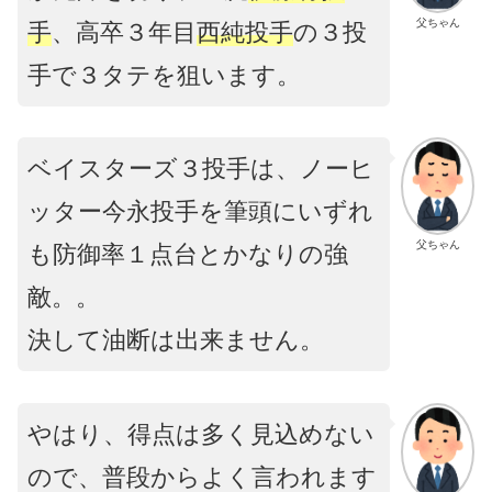
父ちゃん
手
、高卒３年目
西純投手
の３投
手で３タテを狙います。
ベイスターズ３投手は、ノーヒ
ッター今永投手を筆頭にいずれ
父ちゃん
も防御率１点台とかなりの強
敵。。
決して油断は出来ません。
やはり、得点は多く見込めない
ので、普段からよく言われます