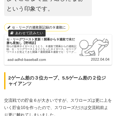
という印象です。
セ・リーグの連敗新記録の９連敗に
セ・リーグワースト更新！開幕から９連敗で未だ
勝ち星無し【野球話】
我らの阪神タイガースとうとう、８連敗で開幕からの連敗記
録、セ・リーグワーストタイとなったタイガース。セリーグ
ワーストが見えてきた開幕７連敗開幕８連敗でセ・リーグワ
ーストタイ昨日（4/3）の東京ドームでの読売ジャイアンツ
③昨日（4/3）も、東...
2022.04.04
asd-adhd-baseball.com
2ゲーム差の３位カープ、5.5ゲーム差の２位ジ
ャイアンツ
交流戦での貯金６が大きいですが、スワローズは更に上を
いく貯金10を作ったので、スワローズだけは交流戦前よ
り更に離れてしまいました。