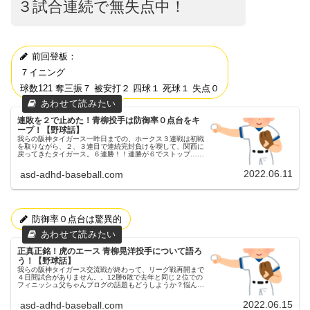
３試合連続で無失点中！
前回登板：
７イニング
球数121 奪三振７ 被安打２ 四球１ 死球１ 失点０
連敗を２で止めた！青柳投手は防御率０点台をキ
ープ！【野球話】
我らの阪神タイガース一昨日までの、ホークス３連戦は初戦
を取りながら、２、３連目で連続完封負けを喫して、関西に
戻ってきたタイガース。６連勝！！連勝が６でストップ…６
月初黒星。今シーズン15度目の完封負けを喫しました昨日
（6/10）の京セラドー...
2022.06.11
asd-adhd-baseball.com
防御率０点台は驚異的
正真正銘！虎のエース 青柳晃洋投手について語ろ
う！【野球話】
我らの阪神タイガース交流戦が終わって、リーグ戦再開まで
４日間試合がありません。。12勝6敗で去年と同じ２位での
フィニッシュ父ちゃんブログの話題もどうしようか？悩んで
いる日々です(苦笑)青柳投手について語りたい父ちゃん今日
は久々に、○○選手に...
2022.06.15
asd-adhd-baseball.com