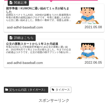
就学準備！KUMONに通い始めて１ヶ月が経ちま
した
自閉症スペクトラムASD、ADHDの診断をうけた発達障害の
年長の長男の成長記録のブログです。年長に進級した4月か
ら公文に通い始めました。算数の一教科です。宿題も頑張っ
ています。学研のドリルやこどもちゃれんじのワークもやり
ながら就学準備も進めています。
2021.05.08
asd-adhd-baseball.com
公文の算数スタートから１年２か月経過
年長の4月から小学校就学準備のため公文の算数に通い始
め、2022年6月で１年と２か月が経ちました。今までの公文
の経過はコチラです。公文の宿題の様子プリント5枚を20分
弱で終わらせています。前回、小学校の宿題と公文の宿題を
別のタイミング（例：...
2022.06.05
asd-adhd-baseball.com
父ちゃんの話（タイガース）
タイガース
スポンサーリンク