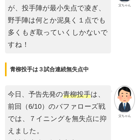
父ちゃん
が、投手陣が最小失点で凌ぎ、
野手陣は何とか泥臭く１点でも
多くもぎ取っていくしかないで
すね！
青柳投手は３試合連続無失点中
今日、予告先発の
青柳投手
は、
前回（6/10）のバファローズ戦
父ちゃん
では、７イニングを無失点に抑
えました。