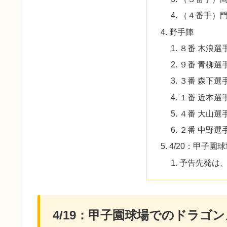
（４番手）
野手陣
８番 木浪選
９番 青柳選
３番 森下選
１番 近本選
４番 大山選
２番 中野選
4/20：甲子園
予告先発は
4/19：甲子園球場でのドラゴ