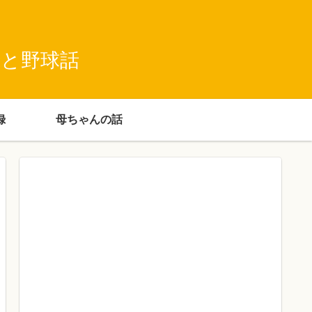
録と野球話
録
母ちゃんの話