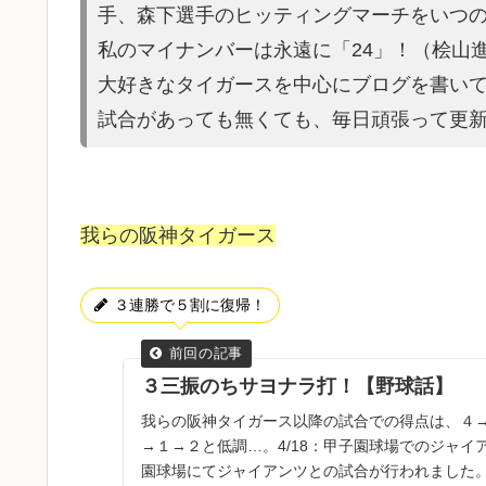
手、森
下選手のヒッティングマーチをいつの
私のマイナンバーは永遠に「24」！（桧山
大好きなタイガースを中心にブログを書い
試合があって
も無くても、毎日頑張って更
我らの阪神タイガース
３連勝で５割に復帰！
３三振のちサヨナラ打！【野球話】
我らの阪神タイガース以降の試合での得点は、４
→１→２と低調…。4/18：甲子園球場でのジャイア
園球場にてジャイアンツとの試合が行われました