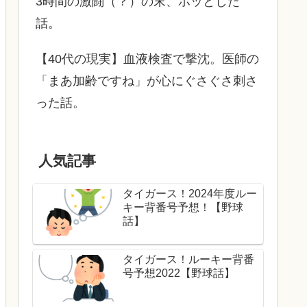
3時間の激闘（？）の末、ホッとした
話。
【40代の現実】血液検査で撃沈。医師の
「まあ加齢ですね」が心にぐさぐさ刺さ
った話。
人気記事
タイガース！2024年度ルー
キー背番号予想！【野球
話】
タイガース！ルーキー背番
号予想2022【野球話】