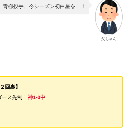
青柳投手、今シーズン初白星を！！
父ちゃん
２回裏】
ガース先制！
神1-0中