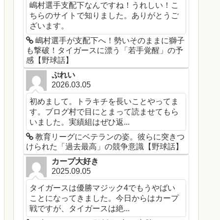
嶋村選手支配下なんですね！うれしい！こ
ちらのサイトで知りました。ありがとうご
ざいます。
嶋村選手が支配下へ！勢いそのままに獅子
も撃破！タイガースに漂う「若手覚醒」の予
感【野球話】
ぷれい
2026.03.05
初めまして。トラキチを長いことやってま
す。ブログ村で目にとまって読ませてもら
いました。実績組はぜひ返...
教育リーグにベテランの姿。彼らに突きつ
けられた「過去最高」の競争意識【野球話】
カープ大好き
2025.09.05
タイガースは優勝マジック4でもうやばい
ことになってきました。今日からはカープ
戦ですが、タイガースは絶...