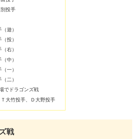
門別投手
手（遊）
手（投）
手（右）
手（中）
手（一）
手（二）
球場でドラゴンズ戦
、Ｔ大竹投手、Ｄ大野投手
ンズ戦