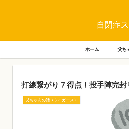
自閉症ス
ホーム
打線繋がり７得点！投手陣完封
父ちゃんの話（タイガース）