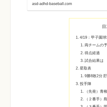
合開始18:00...
asd-adhd-baseball.com
目
4/19：甲子園
両チームの
得点経過
試合結果は
星取表
9勝8敗2分 
投手陣
（先発）青
（２番手）
（３番手）