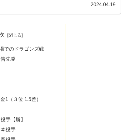
2024.04.19
次
球場でのドラゴンズ戦
予告先発
貯金1（３位 1.5差）
柳投手【勝】
島本投手
岡留投手