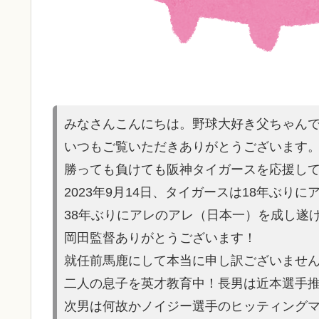
みなさんこんにちは。野球大好き父ちゃん
いつもご覧いただきありがとうございます
勝っても負けても阪神タイガースを応援し
2023年9月14日、タイガースは18年ぶり
38年ぶりにアレのアレ（日本一）を
成し遂
岡田監督ありがとうございます！
就任前馬鹿にして本当に申し訳ご
ざいませ
二人の息子を英才教育中！長男は近本選手
次男は何故かノイ
ジー選手のヒッティング