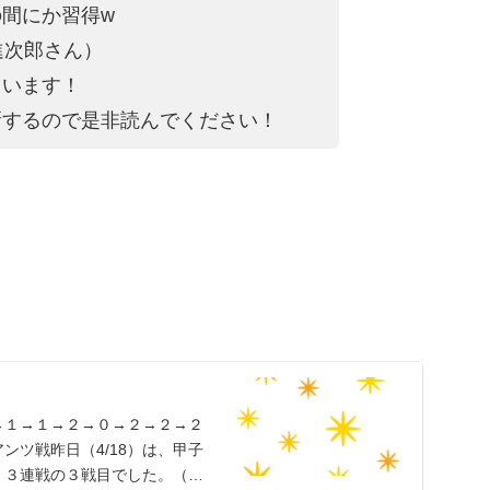
間にか習得w
進次郎さん）
ています！
新するので是非読んでください！
→１→１→２→０→２→２→２
ンツ戦昨日（4/18）は、甲子
。３連戦の３戦目でした。（試