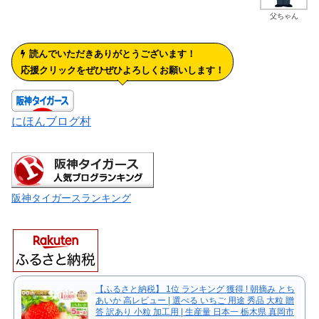
父ちゃん
読んでいただきありがとうございます！
応援クリックをぜひぜひよろしくお願いします！
にほんブログ村
阪神タイガースランキング
【ふるさと納税】 1位 ランキング 獲得 ! 朝摘み とち
あいか 高レビュー | 選べる いちご 用途 秀品 大粒 贈
答 訳あり 小粒 加工用 | 生産量 日本一 栃木県 真岡市