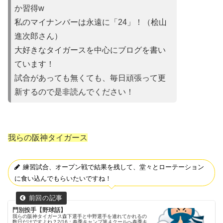
か習得w
私のマイナンバーは永遠に「24」！（桧山
進次郎さん）
大好きなタイガースを中心にブログを書い
ています！
試合があって
も無くても、毎日頑張って更
新するので是非読んでください！
我らの阪神タイガース
練習試合、オープン戦で結果を残して、堂々とローテーション
に食い込んでもらいたいですね！
門別投手【野球話】
我らの阪神タイガース森下選手と中野選手を連れてかれるの
数日だけですよね？2/16：春季キャンプ第４クールへ春季キ