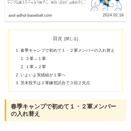
ャンプは第３クールまで終了し、昨日（2/15）は休日でし
た。今日から第４クールに入り、週末には練習試合も組ま
れ、徐々に仕上げの時...
2024.02.16
asd-adhd-baseball.com
目次
春季キャンプで初めて１・２軍メンバーの入れ替え
２軍→１軍
１軍→２軍
いよいよ実績組が１軍へ
茨木投手は２軍練習試合で３回２失点
春季キャンプで初めて１・２軍メンバー
の入れ替え