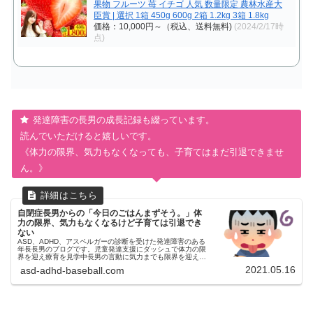
果物 フルーツ 苺 イチゴ 人気 数量限定 農林水産大
臣賞 | 選択 1箱 450g 600g 2箱 1.2kg 3箱 1.8kg
価格：10,000円～（税込、送料無料)
(2024/2/17時
点)
発達障害の長男の成長記録も綴っています。
読んでいただけると嬉しいです。
《体力の限界、気力もなくなっても、子育てはまだ引退できませ
ん。》
自閉症長男からの「今日のごはんまずそう。」体
力の限界、気力もなくなるけど子育ては引退でき
ない
ASD、ADHD、アスペルガーの診断を受けた発達障害のある
年長長男のブログです。児童発達支援にダッシュで体力の限
界を迎え療育を見学中長男の言動に気力までも限界を迎える
ことが多いです。体力の限界、気力もなくなっても子育ては
2021.05.16
asd-adhd-baseball.com
まだ引退できません。