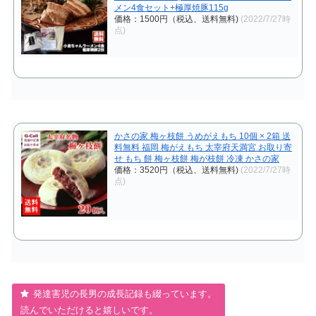
メン4食セット+極厚焼豚115g
価格：1500円（税込、送料無料)
(2022/7/27時
点)
かさの家 梅ヶ枝餅 うめがえもち 10個 × 2箱 送
料無料 福岡 梅がえもち 太宰府天満宮 お取り寄
せ もち 餅 梅ヶ枝餅 梅が枝餅 冷凍 かさの家
価格：3520円（税込、送料無料)
(2022/7/27時
点)
発達害児の長男の成長記録も綴っています。
読んでいただけると嬉しいです。