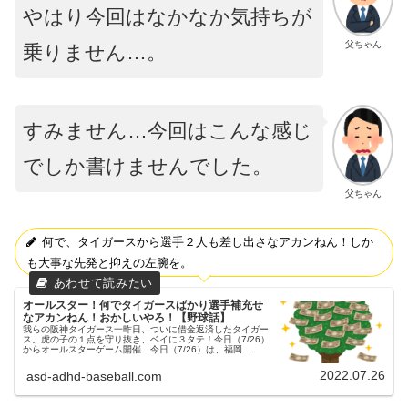
やはり今回はなかなか気持ちが
父ちゃん
乗りません…。
すみません…今回はこんな感じ
でしか書けませんでした。
父ちゃん
何で、タイガースから選手２人も差し出さなアカンねん！しか
も大事な先発と抑えの左腕を。
オールスター！何でタイガースばかり選手補充せ
なアカンねん！おかしいやろ！【野球話】
我らの阪神タイガース一昨日、ついに借金返済したタイガー
ス。虎の子の１点を守り抜き、ベイに３タテ！今日（7/26）
からオールスターゲーム開催…今日（7/26）は、福岡
PayPayドームにて、明日（7/27）は、愛媛・坊っちゃんス
タジアムにて開...
2022.07.26
asd-adhd-baseball.com