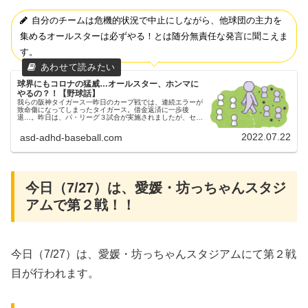
自分のチームは危機的状況で中止にしながら、他球団の主力を
集めるオールスターは必ずやる！とは随分無責任な発言に聞こえま
す。
球界にもコロナの猛威…オールスター、ホンマに
やるの？！【野球話】
我らの阪神タイガース一昨日のカープ戦では、連続エラーが
致命傷になってしまったタイガース。借金返済に一歩後
退…。昨日は、パ・リーグ３試合が実施されましたが、セ・
リーグは試合がありませんでした。コロナの「第７波」父ち
ゃん今、コロナの「第７波」が...
2022.07.22
asd-adhd-baseball.com
今日（7/27）は、愛媛・坊っちゃんスタジ
アムで第２戦！！
今日（7/27）は、愛媛・坊っちゃんスタジアムにて第２戦
目が行われます。