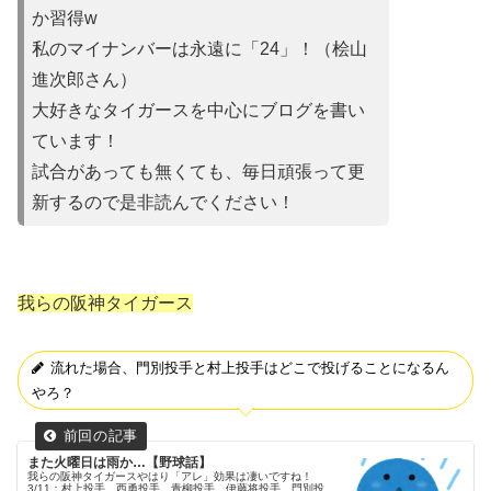
か習得w
私のマイナンバーは永遠に「24」！（桧山
進次郎さん）
大好きなタイガースを中心にブログを書い
ています！
試合があって
も無くても、毎日頑張って更
新するので是非読んでください！
我らの阪神タイガース
流れた場合、門別投手と村上投手はどこで投げることになるん
やろ？
また火曜日は雨か…【野球話】
我らの阪神タイガースやはり「アレ」効果は凄いですね！
3/11：村上投手、西勇投手、青柳投手、伊藤将投手、門別投