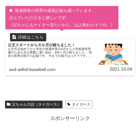
発達障害の長男の成長記録も綴っています。
読んでいただけると嬉しいです。
《父ちゃんもナイター見たいから、はよ終わらそうや。》
公文スタートから６か月が経ちました！
公文式を始めてから半年が経過年長の4月から小学校就学準
備のため公文の算数に通い始め、約6ヶ月が経ちました。 現
在の長男の様子の記録です。今までの様子はコチラです。公
文の宿題の様子1日の宿題が5枚なので、目標を10分以内に
定め取り組むようにし...
2021.10.09
asd-adhd-baseball.com
父ちゃんの話（タイガース）
タイガース
スポンサーリンク