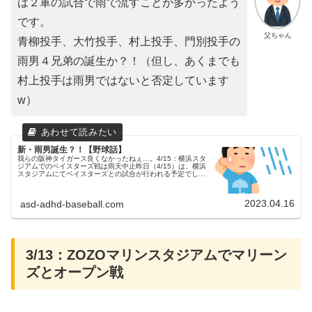
は２軍の試合で雨で流すことが多かったよう
です。
父ちゃん
青柳投手、大竹投手、村上投手、門別投手の
雨男４兄弟の誕生か？！（但し、あくまでも
村上投手は雨男ではないと否定しています
w）
新・雨男誕生？！【野球話】
我らの阪神タイガース良くなかったねぇ…。4/15：横浜スタ
ジアムでのベイスターズ戦は雨天中止昨日（4/15）は、横浜
スタジアムにてベイスターズとの試合が行われる予定でした
が、降雨の為試合中止となりました。父ちゃん4月5日(水)の
カープ戦以来...
2023.04.16
asd-adhd-baseball.com
3/13：ZOZOマリンスタジアムでマリーン
ズとオープン戦