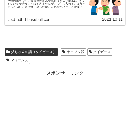
※愚痴記事です。曾祖母の言葉が忘れられない最近はコロナ
でなかなか会うことはできませんが、今年に入って、１年ち
ょっとぶりに曾祖母に会った時に言われたひとことがずっと
モヤモヤして心に引っかかっています。私にとっては母方の
祖母の言葉です。兄弟で比...
2021.10.11
asd-adhd-baseball.com
父ちゃんの話（タイガース）
オープン戦
タイガース
マリーンズ
スポンサーリンク