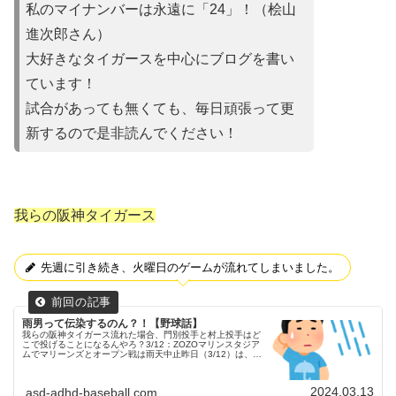
私のマイナンバーは永遠に「24」！（桧山
進次郎さん）
大好きなタイガースを中心にブログを書い
ています！
試合があって
も無くても、毎日頑張って更
新するので是非読んでください！
我らの阪神タイガース
先週に引き続き、火曜日のゲームが流れてしまいました。
雨男って伝染するのん？！【野球話】
我らの阪神タイガース流れた場合、門別投手と村上投手はど
こで投げることになるんやろ？3/12：ZOZOマリンスタジア
ムでマリーンズとオープン戦は雨天中止昨日（3/12）は、
ZOZOマリンスタジアムにてマリーンズとのオープン戦が行
われる予定でし...
2024.03.13
asd-adhd-baseball.com