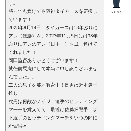
す。
勝っても負けても阪神タイガースを応援し
父ちゃん
ています！
2023年9月14日、タイガースは18年ぶりに
アレ（優勝）を
、2023年11月5日には38年
ぶりにアレのアレ（日本一）を
成し遂げて
くれました！
岡田監督ありがとうございます！
就任前馬鹿にして本当に申し訳ご
ざいませ
んでした。。
二人の息子を英才教育中！長男は近本選手
推し！
次男は何故かノイ
ジー選手のヒッティング
マーチを覚えてて、最近は佐藤輝選手、森
下選手のヒッティングマーチをいつの間に
か習得w