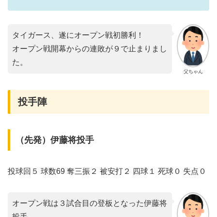
タイガース、遂にオープン戦初勝利！
オープン戦開幕からの連敗が９で止まりまし
た。
父ちゃん
投手陣
（先発）伊藤将投手
投球回５ 球数69 奪三振２ 被安打２ 四球１ 死球０ 失点０
オープン戦は３試合目の登板となった伊藤将
投手。