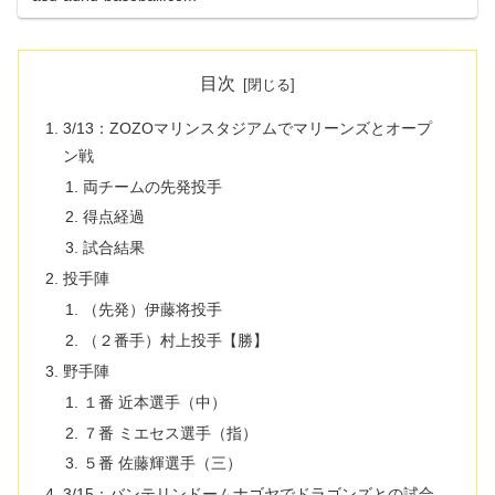
目次
3/13：ZOZOマリンスタジアムでマリーンズとオープ
ン戦
両チームの先発投手
得点経過
試合結果
投手陣
（先発）伊藤将投手
（２番手）村上投手【勝】
野手陣
１番 近本選手（中）
７番 ミエセス選手（指）
５番 佐藤輝選手（三）
3/15：バンテリンドームナゴヤでドラゴンズとの試合