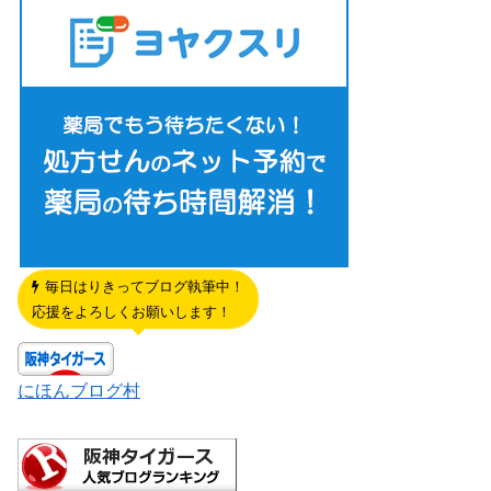
毎日はりきってブログ執筆中！
応援をよろしくお願いします！
にほんブログ村