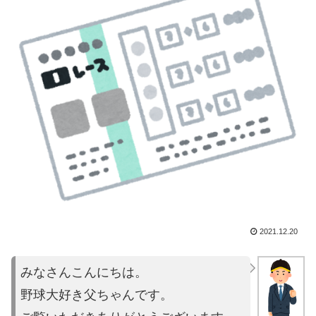
2021.12.20
みなさんこんにちは。
野球大好き父ちゃんです。