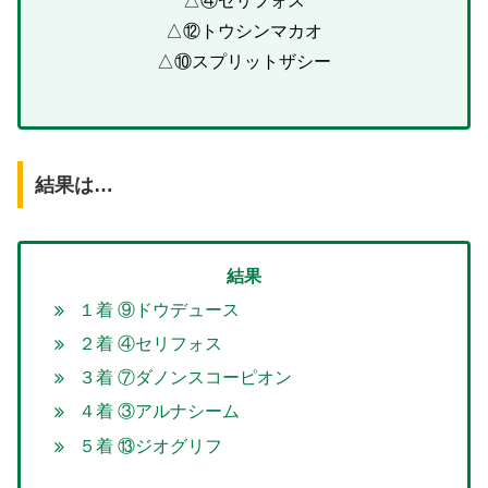
△④セリフォス
△⑫トウシンマカオ
△⑩スプリットザシー
結果は…
結果
１着 ⑨ドウデュース
２着 ④セリフォス
３着 ⑦ダノンスコーピオン
４着 ③アルナシーム
５着 ⑬ジオグリフ