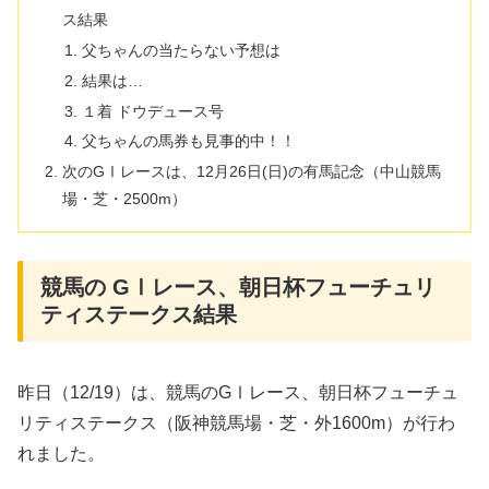
ス結果
父ちゃんの当たらない予想は
結果は…
１着 ドウデュース号
父ちゃんの馬券も見事的中！！
次のGⅠレースは、12月26日(日)の有馬記念（中山競馬
場・芝・2500m）
競馬の GⅠレース、朝日杯フューチュリ
ティステークス結果
昨日（12/19）は、競馬のGⅠレース、朝日杯フューチュ
リティステークス（阪神競馬場・芝・外1600m）が行わ
れました。