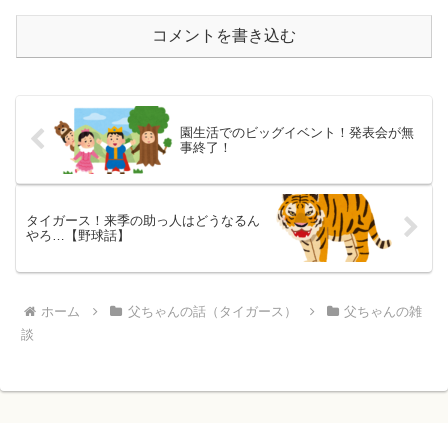
コメントを書き込む
園生活でのビッグイベント！発表会が無
事終了！
タイガース！来季の助っ人はどうなるん
やろ…【野球話】
ホーム
父ちゃんの話（タイガース）
父ちゃんの雑
談