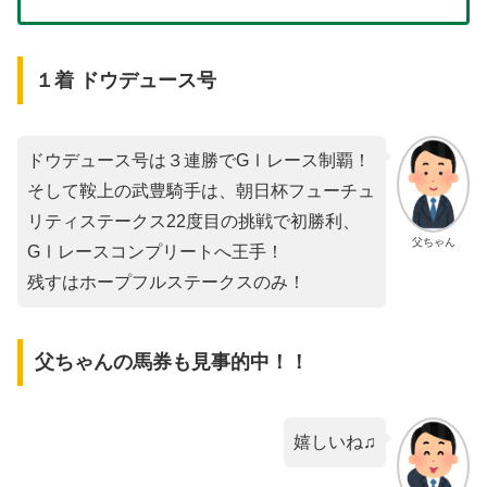
１着 ドウデュース号
ドウデュース号は３連勝でGⅠレース制覇！
そして鞍上の武豊騎手は、朝日杯フューチュ
リティステークス22度目の挑戦で初勝利、
父ちゃん
GⅠレースコンプリートへ王手！
残すはホープフルステークスのみ！
父ちゃんの馬券も見事的中！！
嬉しいね♫