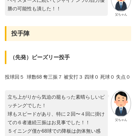
ベイスターズに続いてジャイアンツの自力優
勝の可能性も潰した！！
父ちゃん
投手陣
（先発）ビーズリー投手
投球回５ 球数68 奪三振７ 被安打３ 四球０ 死球０ 失点０
立ち上がりから気迫の籠もった素晴らしいピ
ッチングでした！
球もスピードがあり、特に２回〜４回に掛け
父ちゃん
ての６者連続三振はお見事でした！！
５イニング僅か68球での降板は勿体無い感