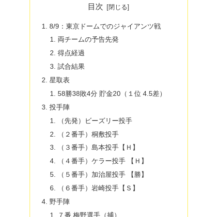
目次
8/9：東京ドームでのジャイアンツ戦
両チームの予告先発
得点経過
試合結果
星取表
58勝38敗4分 貯金20（１位 4.5差）
投手陣
（先発）ビーズリー投手
（２番手）桐敷投手
（３番手）島本投手【Ｈ】
（４番手）ケラー投手 【Ｈ】
（５番手）加治屋投手 【勝】
（６番手）岩崎投手【Ｓ】
野手陣
７番 梅野選手（捕）