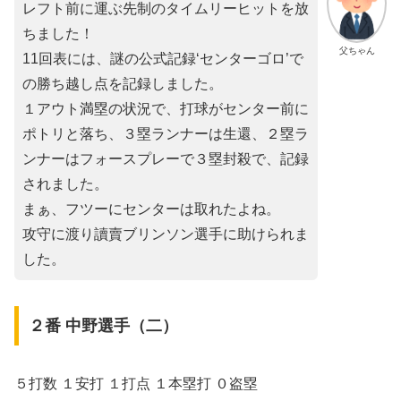
レフト前に運ぶ先制のタイムリーヒットを放
ちました！
父ちゃん
11回表には、謎の公式記録‘センターゴロ’で
の勝ち越し点を記録しました。
１アウト満塁の状況で、打球がセンター前に
ポトリと落ち、３塁ランナーは生還、２塁ラ
ンナーはフォースプレーで３塁封殺で、記録
されました。
まぁ、フツーにセンターは取れたよね。
攻守に渡り讀賣ブリンソン選手に助けられま
した。
２番 中野選手（二）
５打数 １安打 １打点 １本塁打 ０盗塁