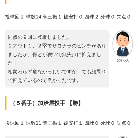
投球回１ 球数14 奪三振１ 被安打０ 四球２ 死球０ 失点０
同点の９回に登板しました。
２アウト１、２塁でサヨナラのピンチがあり
ましたが、何とか凌いで無失点に抑えまし
父ちゃん
た！
相変わらず危なかっしいですが、でも結果０
で抑えているので良かったです。
（５番手）加治屋投手 【勝】
投球回１ 球数11 奪三振１ 被安打１ 四球０ 死球０ 失点０