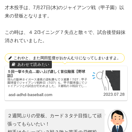
才木投手は、7月27日(木)のジャイアンツ戦（甲子園）以
来の登板となります。
この時は、４ 2/3イニング７失点と散々で、試合後登録抹
消されていました。
これやと、また岡田監督がおかんむりになってしまいますよ。
５回一挙６失点…追い上げ虚しく首位陥落【野球
話】
我らの阪神タイガース連夜の逆転勝ちで３連勝！7/27：甲子
園球場でジャイアンツ戦昨日（7/27）も、甲子園球場にてジ
ャイアンツとの試合が行われました。３連戦の３戦目でし
た。両チームの予告先発阪神タイガース 35 才木浩人投手読
売ジャイアンツ...
2023.07.28
asd-adhd-baseball.com
２週間ぶりの登板、カード３タテ目指して頑
張ってもらいたい！