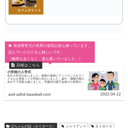
発達障害児の長男の成長記録も綴っています。
読んでいただけると嬉しいです。
《離席も全くなく、落ち着いていました。》
小学校の入学式
先日入学式がありました。細身の身体にアンバランスなラン
ドセルを背負って小学校に向かいました。途中、満開の桜の
木の下で写真を撮りました。卒園式の様子会場での長男の様
子会場の講堂ではクラスごとに席が決められていました。ラ
ッキーなことに、たまたま...
2022.04.12
asd-adhd-baseball.com
父ちゃんの話（タイガース）
ジャイアンツ
タイガース