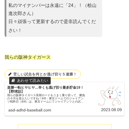
私のマイナンバーは永遠に「24」！（桧山
進次郎さん）
日々頑張って更新するので是非読んでくだ
さい！
我らの阪神タイガース
苦しい試合を何とか逃げ切り５連勝！
楽勝一転ヒヤヒヤ…辛くも逃げ切り最多貯金19！
【野球話】
我らの阪神タイガース長期ロードをうまく乗り切って、勝負
の９月を迎えたいですね！8/8：東京ドームでのジャイアン
ツ戦昨日（8/8）は、東京ドームにてジャイアンツとの試合
が行われました。３連戦の初戦でした。両チームの予告先発
読売ジャイアンツ 1...
2023.08.09
asd-adhd-baseball.com