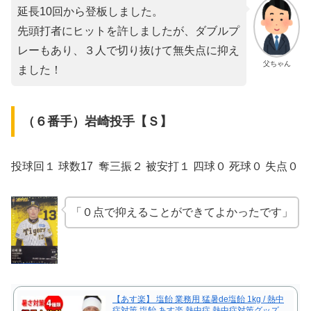
延長10回から登板しました。
先頭打者にヒットを許しましたが、ダブルプ
レーもあり、３人で切り抜けて無失点に抑え
父ちゃん
ました！
（６番手）岩崎投手【Ｓ】
投球回１ 球数17 奪三振２ 被安打１ 四球０ 死球０ 失点０
「０点で抑えることができてよかったです」
【あす楽】 塩飴 業務用 猛暑de塩飴 1kg / 熱中
症対策 塩飴 あす楽 熱中症 熱中症対策グッズ