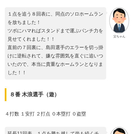
１点を追う８回表に、同点のソロホームラン
を放ちました！
ツボにハマればスタンドまで運ぶパンチ力を
父ちゃん
見せてくれました！！
直前の７回裏に、島田選手のエラーを切っ掛
けに逆転されて、嫌な雰囲気を直ぐに追いつ
いたので、本当に貴重なホームランとなりま
した！！
８番 木浪選手（遊）
４打数 １安打 ２打点 ０本塁打 ０盗塁
延長11回表、１点を勝ち越して尚も続くチ