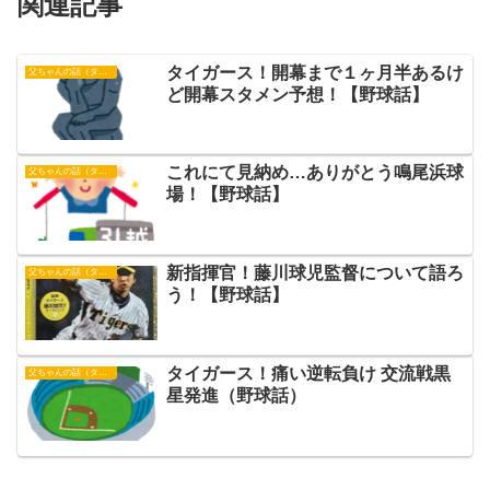
関連記事
タイガース！開幕まで１ヶ月半あるけ
父ちゃんの話（タイガース）
ど開幕スタメン予想！【野球話】
これにて見納め…ありがとう鳴尾浜球
父ちゃんの話（タイガース）
場！【野球話】
新指揮官！藤川球児監督について語ろ
父ちゃんの話（タイガース）
う！【野球話】
タイガース！痛い逆転負け 交流戦黒
父ちゃんの話（タイガース）
星発進（野球話）