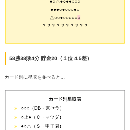
●○△●○●●○○○
●●●○●○○○●○
△○○●○○○○○
○
？？？？？？？？？？
58勝38敗4分 貯金20（１位 4.5差）
カード別に星取を並べると…
カード別星取表
○○○（DB・京セラ）
○止●（Ｃ・マツダ）
●○△（Ｓ・甲子園）