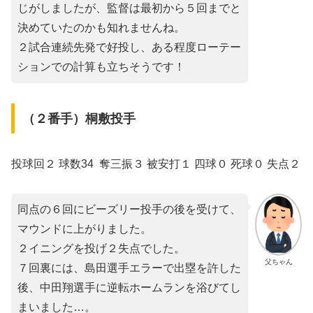
じがしましたが、監督は最初から５回までと
決めていたのかも知れませんね。
２試合連続先発で好投し、ある程度ローテー
ションでの計算も立ちそうです！
（２番手）桐敷投手
投球回２ 球数34 奪三振３ 被安打１ 四球０ 死球０ 失点２
同点の６回にビーズリー投手の後を受けて、
マウンドに上がりました。
２イニングを投げ２失点でした。
父ちゃん
７回裏には、島田選手エラーで出塁を許した
後、中田翔選手に逆転ホームランを浴びてし
まいました…。