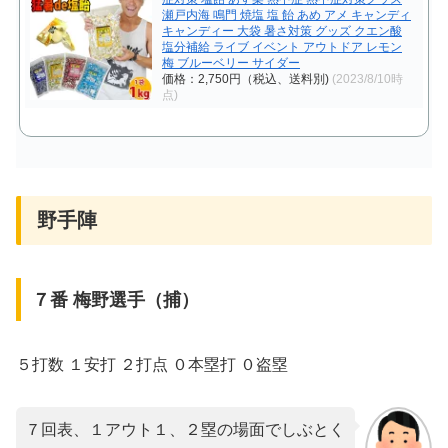
瀬戸内海 鳴門 焼塩 塩 飴 あめ アメ キャンディ
キャンディー 大袋 暑さ対策 グッズ クエン酸
塩分補給 ライブ イベント アウトドア レモン
梅 ブルーベリー サイダー
価格：2,750円（税込、送料別)
(2023/8/10時
点)
野手陣
７番 梅野選手（捕）
５打数 １安打 ２打点 ０本塁打 ０盗塁
７回表、１アウト１、２塁の場面でしぶとく