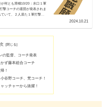
何とも滑稽10/20：水口１軍
軍打撃コーチの退団が発表されま
れていて、２人居た１軍打撃コ
2024.10.21
次
ズンの監督、コーチ発表
置かず藤本総合コーチ
復帰！
ら小谷野コーチ、梵コーチ！
キャッチャーから抜擢！