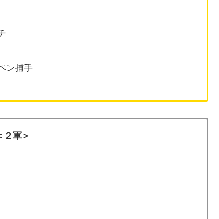
チ
ペン捕手
＜２軍＞