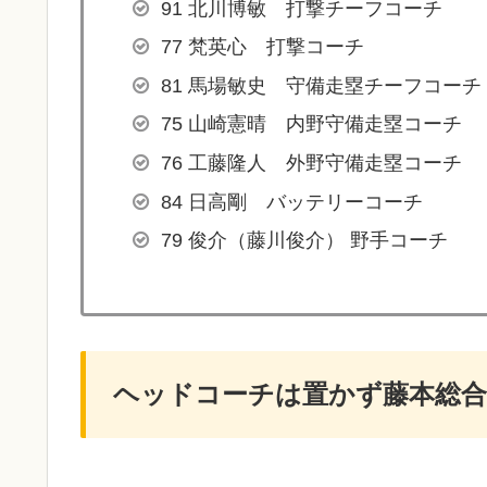
91 北川博敏 打撃チーフコーチ
77 梵英心 打撃コーチ
81 馬場敏史 守備走塁チーフコーチ
75 山崎憲晴 内野守備走塁コーチ
76 工藤隆人 外野守備走塁コーチ
84 日高剛 バッテリーコーチ
79 俊介（藤川俊介） 野手コーチ
ヘッドコーチは置かず藤本総