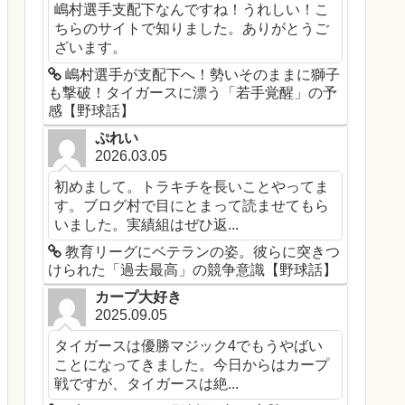
嶋村選手支配下なんですね！うれしい！こ
ちらのサイトで知りました。ありがとうご
ざいます。
嶋村選手が支配下へ！勢いそのままに獅子
も撃破！タイガースに漂う「若手覚醒」の予
感【野球話】
ぷれい
2026.03.05
初めまして。トラキチを長いことやってま
す。ブログ村で目にとまって読ませてもら
いました。実績組はぜひ返...
教育リーグにベテランの姿。彼らに突きつ
けられた「過去最高」の競争意識【野球話】
カープ大好き
2025.09.05
タイガースは優勝マジック4でもうやばい
ことになってきました。今日からはカープ
戦ですが、タイガースは絶...