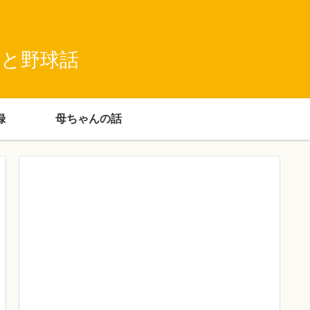
録と野球話
録
母ちゃんの話