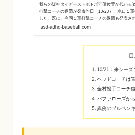
我らの阪神タイガーストボトボ守備位置が代わる姿が
打撃コーチの退団が発表昨日（10/20）、水口１
した。既に、今岡１軍打撃コーチの退団も発表さ
ーチは共に退...
asd-adhd-baseball.com
目
10/21：来シー
ヘッドコーチは
金村投手コーチ
バファローズか
異例のブルペン