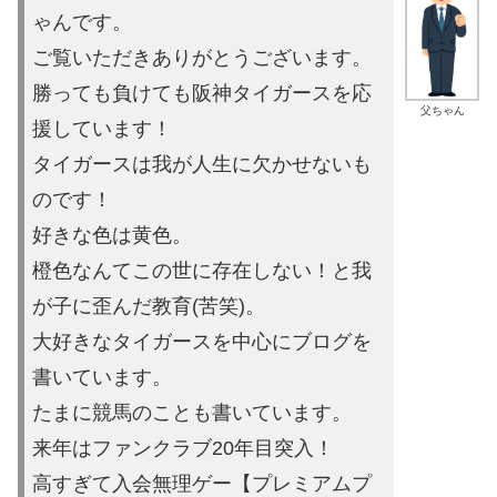
ゃんです。
ご覧いただきあり
がとうございます。
勝っても負けても阪神タイガースを応
父ちゃん
援しています！
タイガースは
我が人生に欠かせないも
のです！
好きな色は黄色。
橙色なんてこの世に存在しない！と我
が子に歪ん
だ教育(苦笑)。
大好きなタイガースを中心にブログを
書いています。
たまに競馬の
ことも書いています。
来年はファンクラブ20年目突入！
高すぎて入会無理ゲー【プレミ
アムプ