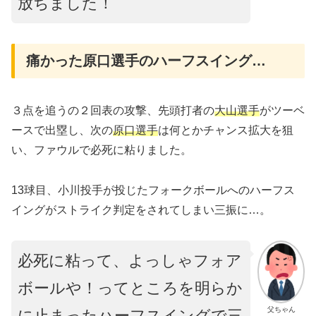
放ちました！
痛かった原口選手のハーフスイング…
３点を追うの２回表の攻撃、先頭打者の
大山選手
がツーベ
ースで出塁し、次の
原口選手
は何とかチャンス拡大を狙
い、ファウルで必死に粘りました。
13球目、小川投手が投じたフォークボールへのハーフス
イングがストライク判定をされてしまい三振に…。
必死に粘って、よっしゃフォア
ボールや！ってところを明らか
父ちゃん
に止まったハーフスイングで三