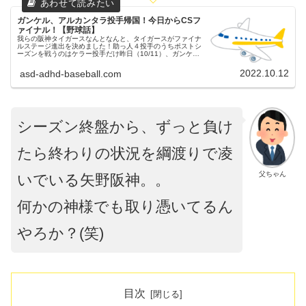
ガンケル、アルカンタラ投手帰国！今日からCSフ
ァイナル！【野球話】
我らの阪神タイガースなんとなんと、タイガースがファイナ
ルステージ進出を決めました！助っ人４投手のうちポストシ
ーズンを戦うのはケラー投手だけ昨日（10/11）、ガンケル
投手とアルカンタラ投手が帰国したと球団から発表がありま
した。また、奥様の出...
2022.10.12
asd-adhd-baseball.com
シーズン終盤から、ずっと負け
たら終わりの状況を綱渡りで凌
父ちゃん
いでいる矢野阪神。。
何かの神様でも取り憑いてるん
やろか？(笑)
目次