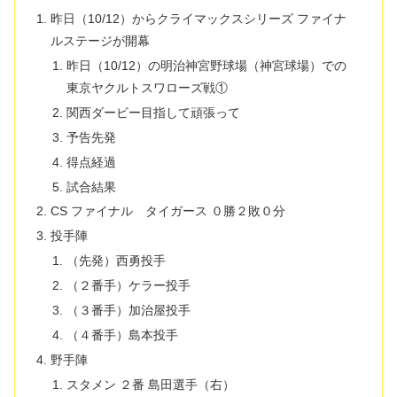
昨日（10/12）からクライマックスシリーズ ファイナ
ルステージが開幕
昨日（10/12）の明治神宮野球場（神宮球場）での
東京ヤクルトスワローズ戦①
関西ダービー目指して頑張って
予告先発
得点経過
試合結果
CS ファイナル タイガース ０勝２敗０分
投手陣
（先発）西勇投手
（２番手）ケラー投手
（３番手）加治屋投手
（４番手）島本投手
野手陣
スタメン ２番 島田選手（右）