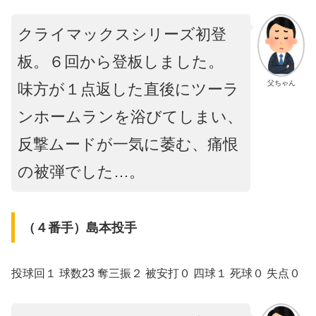
クライマックスシリーズ初登
板。６回から登板しました。
父ちゃん
味方が１点返した直後にツーラ
ンホームランを浴びてしまい、
反撃ムードが一気に萎む、痛恨
の被弾でした…。
（４番手）島本投手
投球回１ 球数23 奪三振２ 被安打０ 四球１ 死球０ 失点０