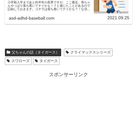
小学校入学まであと約半年の長男ですが、ここ最近、母ちゃ
んやっぱり落ち着いてナイかも！？と感じたことがあるので
記録しておきます。コチラは落ち着いてナイかも？！な項目
をまとめたものです。前半は少し落ち着いてきたかも ？！
と思ったできごとをまとめ...
2021.09.25
asd-adhd-baseball.com
父ちゃんの話（タイガース）
クライマックスシリーズ
スワローズ
タイガース
スポンサーリンク