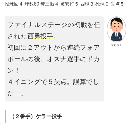
投球回４ 球数80 奪三振４ 被安打５ 四球３ 死球０ 失点５
ファイナルステージの初戦を任
された
西勇投手
。
父ちゃん
初回に２アウトから連続フォア
ボールの後、オスナ選手にドカ
ン！
４イニングで５失点。誤算でし
た…。
（２番手）ケラー投手