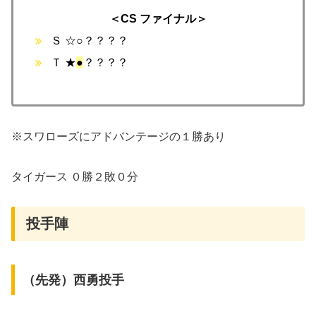
＜CS ファイナル＞
Ｓ ☆○？？？？
Ｔ ★
●
？？？？
※スワローズにアドバンテージの１勝あり
タイガース ０勝２敗０分
投手陣
（先発）西勇投手