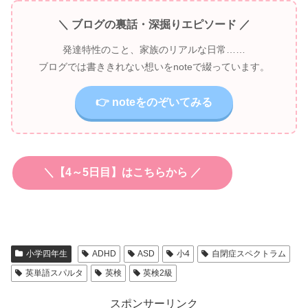
＼ ブログの裏話・深掘りエピソード ／
発達特性のこと、家族のリアルな日常……
ブログでは書ききれない想いをnoteで綴っています。
👉 noteをのぞいてみる
＼【4～5日目】はこちらから ／
小学四年生
ADHD
ASD
小4
自閉症スペクトラム
英単語スパルタ
英検
英検2級
スポンサーリンク