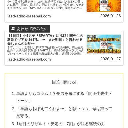
小4で英検準2級合格！しかし単語学習ではパス単EXの難し
さに親子で悶絶。日本語の意味すら怪しい小学生が、なぜあ
えて例文なしの『SPARTA スパルタ』に乗り換えたのか？
リアルタイム連載スタート！
2026.01.26
asd-adhd-baseball.com
【1日目】小4男子『SPARTA』に挑戦！関先生の
激励でギアを上げる。〜「また明日」と言わせる
母ちゃんの采配〜
さて、いよいよ本日、英検準2級合格への新相棒、関正生先
生の『大学入試 英単語 SPARTA1』での1000語マラソンが
プレイボールです！完璧主義は最大の敵。1時間で200語を
駆け抜ける。今回の「1日目」を始めるにあたり、母ちゃん
2026.01.27
asd-adhd-baseball.com
が自分に課し...
目次
単語よりもコラム！？長男を虜にする「関正生先生・
トーク」
「単語もおぼえてくれよ〜」と願いつつ、母は黙って
見守る。
1週目のリザルト：安定の「7割」が語る継続の力