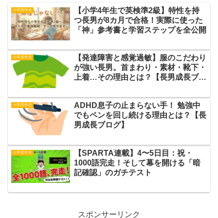
【小学4年生で英検準2級】特性を持
小学四年生
つ長男が8カ月で合格！実際に使った
「神」参考書と学習ステップを全公開
【発達障害と感覚過敏】服のこだわり
小学四年生
が強い長男。首まわり・素材・靴下・
上着…その理由とは？【長男成長ブロ
グ】
ADHD息子の止まらない手！ 勉強中
小学四年生
でもペンを回し続ける理由とは？【長
男成長ブログ】
【SPARTA連載】4〜5日目：祝・
小学四年生
1000語完走！そして幕を開ける「暗
記確認」のガチテスト
スポンサーリンク