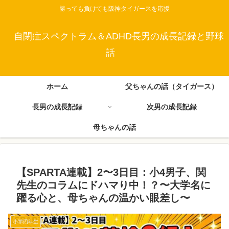
勝っても負けても阪神タイガースを応援
自閉症スペクトラム＆ADHD長男の成長記録と野球
話
ホーム
父ちゃんの話（タイガース）
長男の成長記録
次男の成長記録
母ちゃんの話
【SPARTA連載】2〜3日目：小4男子、関
先生のコラムにドハマり中！？〜大学名に
躍る心と、母ちゃんの温かい眼差し〜
小学四年生