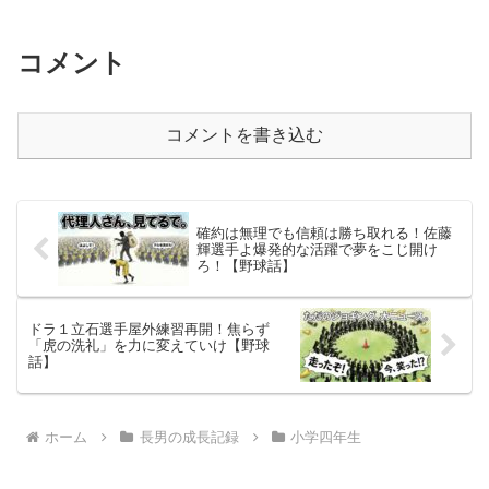
コメント
コメントを書き込む
確約は無理でも信頼は勝ち取れる！佐藤
輝選手よ爆発的な活躍で夢をこじ開け
ろ！【野球話】
ドラ１立石選手屋外練習再開！焦らず
「虎の洗礼」を力に変えていけ【野球
話】
ホーム
長男の成長記録
小学四年生