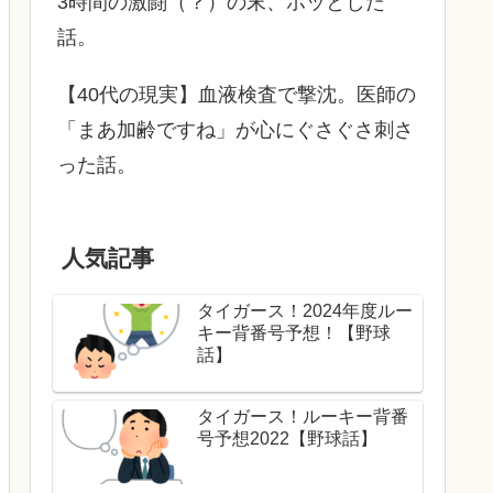
3時間の激闘（？）の末、ホッとした
話。
【40代の現実】血液検査で撃沈。医師の
「まあ加齢ですね」が心にぐさぐさ刺さ
った話。
人気記事
タイガース！2024年度ルー
キー背番号予想！【野球
話】
タイガース！ルーキー背番
号予想2022【野球話】