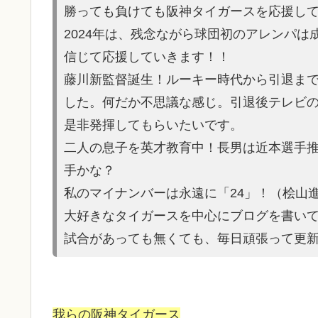
勝っても負けても阪神タイガースを応援し
2024年は、残念ながら球団初のアレンパ
信じて応援していきます！！
藤川新監督誕生！ルーキー時代から引退ま
した。何だか不思議な感じ。引退後テレビ
是非発揮してもらいたいです。
二人の息子を英才教育中！長男は近本選手
手かな？
私のマイナンバーは永遠に「24」！（桧山
大好きなタイガースを中心にブログを書い
試合があって
も無くても、毎日頑張って更
我らの阪神タイガース