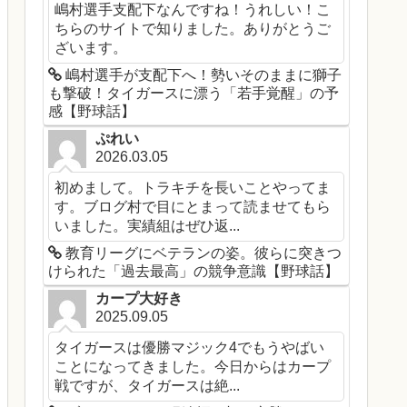
嶋村選手支配下なんですね！うれしい！こ
ちらのサイトで知りました。ありがとうご
ざいます。
嶋村選手が支配下へ！勢いそのままに獅子
も撃破！タイガースに漂う「若手覚醒」の予
感【野球話】
ぷれい
2026.03.05
初めまして。トラキチを長いことやってま
す。ブログ村で目にとまって読ませてもら
いました。実績組はぜひ返...
教育リーグにベテランの姿。彼らに突きつ
けられた「過去最高」の競争意識【野球話】
カープ大好き
2025.09.05
タイガースは優勝マジック4でもうやばい
ことになってきました。今日からはカープ
戦ですが、タイガースは絶...