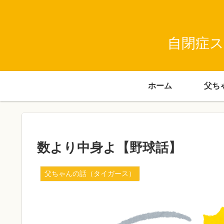
自閉症ス
ホーム
数より中身よ【野球話】
父ちゃんの話（タイガース）