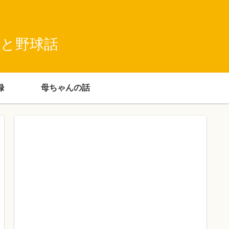
録と野球話
録
母ちゃんの話