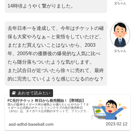
父ちゃん
14時頃ようやく繋がりました。
去年日本一を達成して、今年はチケットの確
保も大変やろなぁ～と覚悟をしていたけど、
まだまだ買えないことはないから、2003
父ちゃん
年、2005年の優勝後の爆発的な人気に比べ
たら随分落ちついたような気がします。
また試合日が近づいたら徐々に売れて、最終
的に完売していくような感じになるのかな？
FC先行チケット 昨日から発売開始！【野球話】
我らの阪神タイガース何か確執とか煽りたいんやろか？？タ
イガース公式戦のチケットファンクラブの先行発売昨日
（2/11）は、タイガース公式戦のチケットで、ファンクラブ
の先行発売がありました。父ちゃんファンクラブ会員で観戦
計画を練られている方も多...
2023.02.12
asd-adhd-baseball.com