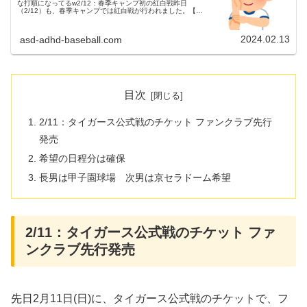
な打順になってるw2/12：春季キャンプ初の紅白戦昨日
（2/12）も、春季キャンプでは紅白戦が行われました。【紅
組】①（右）森下②（一）原口③（中）小野寺④（三）糸原
⑤（左）井上⑥（二）...
2024.02.13
asd-adhd-baseball.com
目次
2/11：タイガース公式戦のチケット ファンクラブ先行
発売
希望の日程分は確保
長男は甲子園球場 次男は京セラドーム希望
2/11：タイガース公式戦のチケット ファ
ンクラブ先行発売
先日2月11日(日)に、タイガース公式戦のチケットで、フ