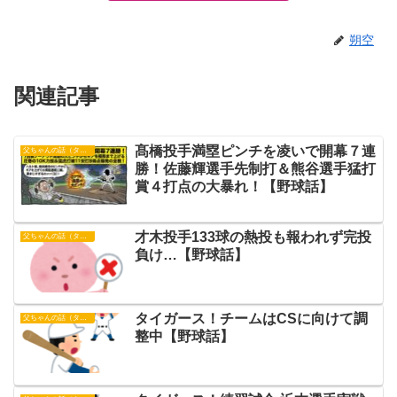
朔空
関連記事
髙橋投手満塁ピンチを凌いで開幕７連
父ちゃんの話（タイガース）
勝！佐藤輝選手先制打＆熊谷選手猛打
賞４打点の大暴れ！【野球話】
才木投手133球の熱投も報われず完投
父ちゃんの話（タイガース）
負け…【野球話】
タイガース！チームはCSに向けて調
父ちゃんの話（タイガース）
整中【野球話】