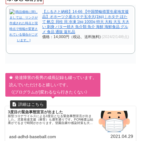
【ふるさと納税】14-66 【中国禁輸措置生産地支援
品】オホーツク産ホタテ玉冷大(1kg)｜ホタテ ほた
て 帆立 貝柱 貝 冷凍 1kg 1000g 特大 大粒 大玉 大き
い 刺身 バター焼き 魚介類 魚介 海鮮 海鮮食品 グル
メ 食品 通販 返礼品
価格：14,000円（税込、送料無料)
(2024/2/14時点)
発達障害の長男の成長記録も綴っています。
読んでいただけると嬉しいです。
《(プログラムが)変わるなら行きたくない》
3度目の緊急事態宣言が出ました
新型コロナウイルスによる3度目となる緊急事態宣言が出ま
した。児童発達支援（療育）も通常通りです。PCR検査は結
果がでるまで時間がかかります。登園自粛や感染対策も大変
です。ADHD、自閉症スペクトラムASDの診断をうけた発達
障害のある年長の長男の成長記録です。
2021.04.29
asd-adhd-baseball.com