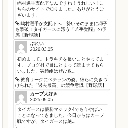
嶋村選手支配下なんですね！うれしい！こ
ちらのサイトで知りました。ありがとうご
ざいます。
嶋村選手が支配下へ！勢いそのままに獅子
も撃破！タイガースに漂う「若手覚醒」の予
感【野球話】
ぷれい
2026.03.05
初めまして。トラキチを長いことやってま
す。ブログ村で目にとまって読ませてもら
いました。実績組はぜひ返...
教育リーグにベテランの姿。彼らに突きつ
けられた「過去最高」の競争意識【野球話】
カープ大好き
2025.09.05
タイガースは優勝マジック4でもうやばい
ことになってきました。今日からはカープ
戦ですが、タイガースは絶...