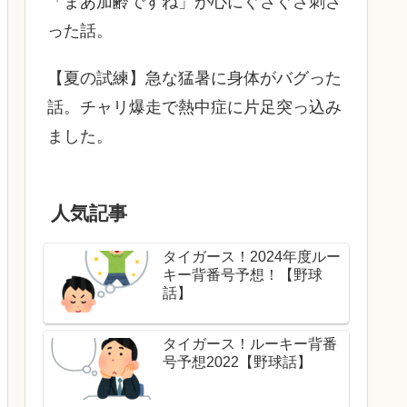
「まあ加齢ですね」が心にぐさぐさ刺さ
った話。
【夏の試練】急な猛暑に身体がバグった
話。チャリ爆走で熱中症に片足突っ込み
ました。
人気記事
タイガース！2024年度ルー
キー背番号予想！【野球
話】
タイガース！ルーキー背番
号予想2022【野球話】