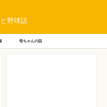
録と野球話
録
母ちゃんの話