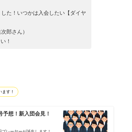
ました！いつかは入会
したい【ダイヤ
進次郎さん）
さい！
います！
番号予想！新入団会見！
円プレーヤーが誕生します！