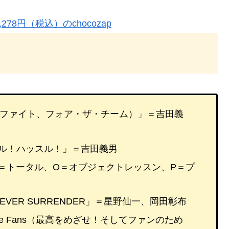
8円（税込）のchocozap
シュ、ファイト、フォア・ザ・チーム）」＝吉田義
ッスル！ハッスル！」＝吉田義男
球（T＝トータル、O＝オブジェクトレッスン、P＝プ
R NEVER SURRENDER」＝星野仙一、岡田彰布
For the Fans（最高をめざせ！そしてファンのため