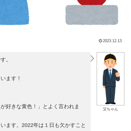
2023.12.13
です。
ています！
！
んが好きな黄色！」とよ
く言われま
父ちゃん
ます。2022年は
１日も欠かすこと