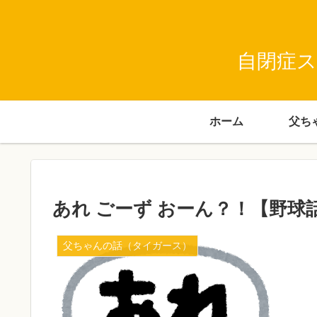
自閉症ス
ホーム
あれ ごーず おーん？！【野球
父ちゃんの話（タイガース）