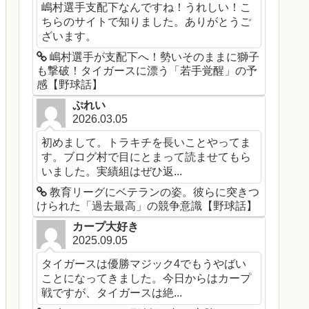
嶋村選手支配下なんですね！うれしい！こ
ちらのサイトで知りました。ありがとうご
ざいます。
嶋村選手が支配下へ！勢いそのままに獅子
も撃破！タイガースに漂う「若手覚醒」の予
感【野球話】
ぷれい
2026.03.05
初めまして。トラキチを長いことやってま
す。ブログ村で目にとまって読ませてもら
いました。実績組はぜひ返...
教育リーグにベテランの姿。彼らに突きつ
けられた「過去最高」の競争意識【野球話】
カープ大好き
2025.09.05
タイガースは優勝マジック4でもうやばい
ことになってきました。今日からはカープ
戦ですが、タイガースは絶...