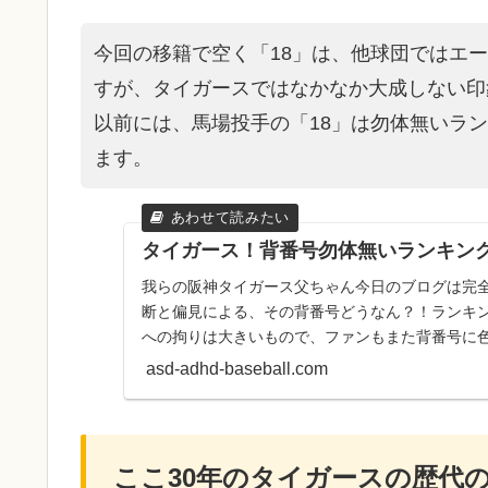
今回の移籍で空く「18」は、他球団ではエ
すが、タイガースではなかなか大成しない印
以前には、馬場投手の「18」は勿体無いラ
ます。
タイガース！背番号勿体無いランキン
我らの阪神タイガース父ちゃん今日のブログは完全
断と偏見による、その背番号どうなん？！ランキ
への拘りは大きいもので、ファンもまた背番号に
父ちゃん私父ちゃんも...
asd-adhd-baseball.com
ここ30年のタイガースの歴代の