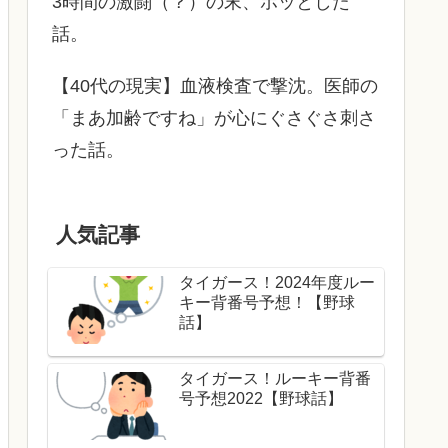
3時間の激闘（？）の末、ホッとした
話。
【40代の現実】血液検査で撃沈。医師の
「まあ加齢ですね」が心にぐさぐさ刺さ
った話。
人気記事
タイガース！2024年度ルー
キー背番号予想！【野球
話】
タイガース！ルーキー背番
号予想2022【野球話】