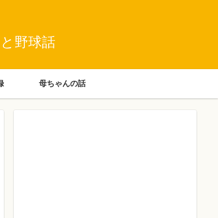
録と野球話
録
母ちゃんの話