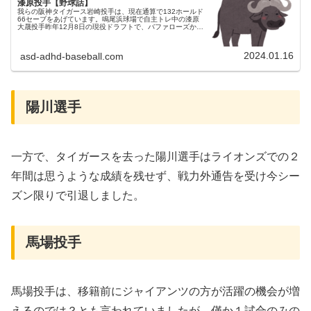
漆原投手【野球話】
我らの阪神タイガース岩崎投手は、現在通算で132ホールド
66セーブをあげています。鳴尾浜球場で自主トレ中の漆原
大晟投手昨年12月8日の現役ドラフトで、バファローズから
タイガースに移籍し、現在鳴尾浜球場にて自主トレ中の漆原
大晟投手。昨日は、今...
2024.01.16
asd-adhd-baseball.com
陽川選手
一方で、タイガースを去った陽川選手はライオンズでの２
年間は思うような成績を残せず、戦力外通告を受け今シー
ズン限りで引退しました。
馬場投手
馬場投手は、移籍前にジャイアンツの方が活躍の機会が増
えるのでは？とも言われていましたが、僅か１試合のみの