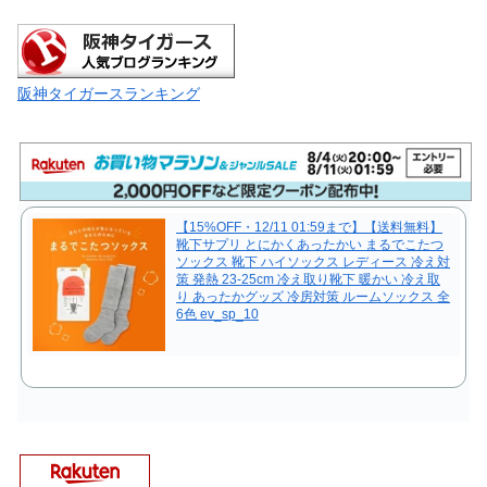
阪神タイガースランキング
【15%OFF・12/11 01:59まで】【送料無料】
靴下サプリ とにかくあったかい まるでこたつ
ソックス 靴下 ハイソックス レディース 冷え対
策 発熱 23-25cm 冷え取り靴下 暖かい 冷え取
り あったかグッズ 冷房対策 ルームソックス 全
6色 ev_sp_10