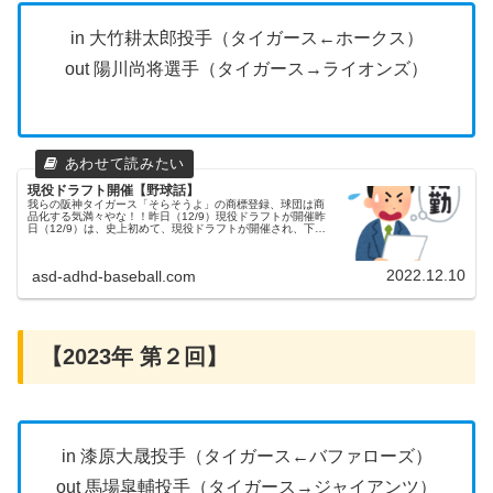
in 大竹耕太郎投手（タイガース←ホークス）
out 陽川尚将選手（タイガース→ライオンズ）
現役ドラフト開催【野球話】
我らの阪神タイガース「そらそうよ」の商標登録、球団は商
品化する気満々やな！！昨日（12/9）現役ドラフトが開催昨
日（12/9）は、史上初めて、現役ドラフトが開催され、下記
の通り12選手の移籍が決まりました。※（）内は旧所属＜
セ・リーグ＞東京...
2022.12.10
asd-adhd-baseball.com
【2023年 第２回】
in 漆原大晟投手（タイガース←バファローズ）
out 馬場皐輔投手（タイガース→ジャイアンツ）