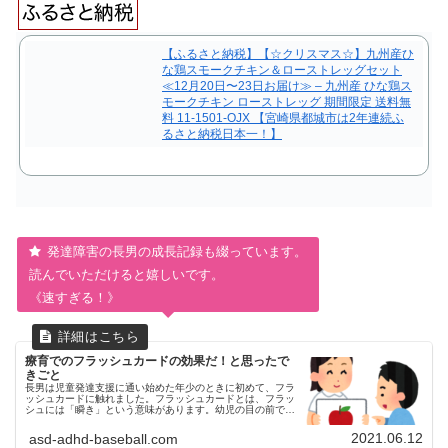
【ふるさと納税】【☆クリスマス☆】九州産ひ
な鶏スモークチキン＆ローストレッグセット
≪12月20日〜23日お届け≫ – 九州産 ひな鶏ス
モークチキン ローストレッグ 期間限定 送料無
料 11-1501-OJX 【宮崎県都城市は2年連続ふ
るさと納税日本一！】
発達障害の長男の成長記録も綴っています。
読んでいただけると嬉しいです。
《速すぎる！》
療育でのフラッシュカードの効果だ！と思ったで
きごと
長男は児童発達支援に通い始めた年少のときに初めて、フラ
ッシュカードに触れました。フラッシュカードとは、フラッ
シュには「瞬き」という意味があります。幼児の目の前でカ
ードを１秒以内のスピードで切り替えると、カードが瞬いて
見えます。その見え方を「...
2021.06.12
asd-adhd-baseball.com