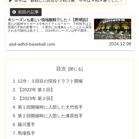
去年は、観戦した試合が５戦５勝、今年は４戦４勝でした！
今シーズンも楽しい現地観戦でした！【野球話】
我らの阪神タイガース今年のドラ１ルーキー、下村投手は入
団後の手術の影響で１、２軍共に出場無かったことから採用
される可能性は低そう…。2024年のシーズンは甲子園球場
に２回、京セラドームに２回観戦シーズンオフは、ブログに
する内容でなかなか苦労...
2024.12.08
asd-adhd-baseball.com
目次
12/9：３回目の現役ドラフト開催
【2022年 第１回】
【2023年 第２回】
第１回開催時に入団した大竹投手
第２回開催時に入団した漆原投手
陽川選手
馬場投手