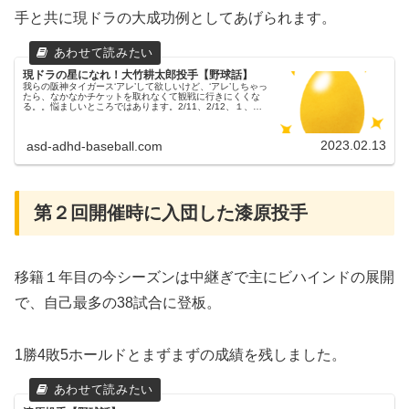
手と共に現ドラの大成功例としてあげられます。
現ドラの星になれ！大竹耕太郎投手【野球話】
我らの阪神タイガース‘アレ’して欲しいけど、‘アレ’しちゃっ
たら、なかなかチケットを取れなくて観戦に行きにくくな
る。。悩ましいところではあります。2/11、2/12、１、２
軍合同の紅白戦この週末（2/11、2/12）は、１、２軍合同
での紅白...
2023.02.13
asd-adhd-baseball.com
第２回開催時に入団した漆原投手
移籍１年目の今シーズンは中継ぎで主にビハインドの展開
で、自己最多の38試合に登板。
1勝4敗5ホールドとまずまずの成績を残しました。