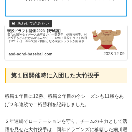
現役ドラフト開催 2023【野球話】
我らの阪神タイガース未更改の、中野選手、伊藤将投手、村
上投手もどんだけあがるんやろ～。12/8：現役ドラフト昨日
（12/8）は、今年で第２回目となる現役ドラフトが開催され
ました。父ちゃん昨年の現役ドラフトで移籍したタイガース
大竹投手、ドラゴ...
2023.12.09
asd-adhd-baseball.com
第１回開催時に入団した大竹投手
移籍１年目に12勝、移籍２年目の今シーズンも11勝をあ
げ２年連続で二桁勝利を記録しました。
２年連続でローテーションを守り、チームの主力として活
躍を見せた大竹投手は、同年ドラゴンズに移籍した細川選