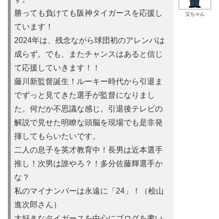
勝っても負けても阪神タイガースを応援し
父ちゃん
ています！
2024年は、残念ながら球団初のアレンパは
成らず。でも、またチャンスはあると信じ
て応援していきます！！
藤川新監督誕生！ルーキー時代から引退ま
でずっと見てきた選手が監督になりまし
た。何だか不思議な感じ。引退後テレビの
解説で見せた明瞭な頭脳を現場でも是非発
揮してもらいたいです。
二人の息子を英才教育中！長男は近本選手
推し！次男は誰やろ？！多分佐藤輝選手か
な？
私のマイナンバーは永遠に「24」！（桧山
進次郎さん）
大好きなタイガースを中心にブログを書い