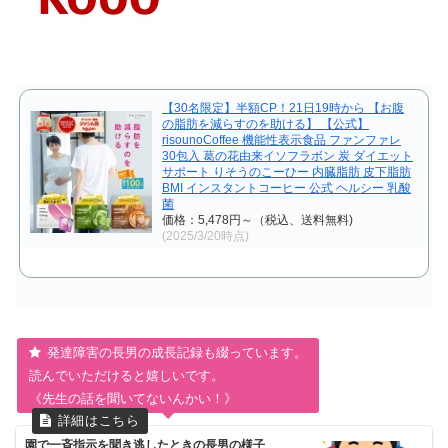
【30名限定】半額CP！21日19時から 【お腹
の脂肪を減らすのを助ける】 【公式】
risounoCoffee 機能性表示食品 ファンファレ
30包入 葛の花由来イソフラボン 炭 ダイエット
サポート りそうのこーひー 内臓脂肪 皮下脂肪
BMI インスタントコーヒー 公式 ヘルシー 乳酸
菌
価格：5,478円～（税込、送料無料)
(2025/3/20時点)
発達障害の長男の成長記録も綴っています。
読んでいただけると嬉しいです。
《先生の話を聞いてないんかい！》
園で一斉指示を聞き逃したときの長男の様子