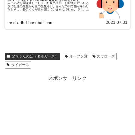
先生の話を聞き逃してしまった長男先日、お迎えに行ったと
きに担任の先生から園の先生今日、みんなの前で指示を出し
たときに、長男くんが話を聞けていませんでした。でも、周
りのお友だちの様子をみて自分で長男話聞いてなかった！と
気づいたみたいで、周りの...
2021.07.31
asd-adhd-baseball.com
父ちゃんの話（タイガース）
オープン戦
スワローズ
タイガース
スポンサーリンク