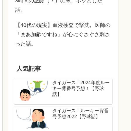
3時間の激闘（？）の末、ホッとした
話。
【40代の現実】血液検査で撃沈。医師の
「まあ加齢ですね」が心にぐさぐさ刺さ
った話。
人気記事
タイガース！2024年度ルー
キー背番号予想！【野球
話】
タイガース！ルーキー背番
号予想2022【野球話】