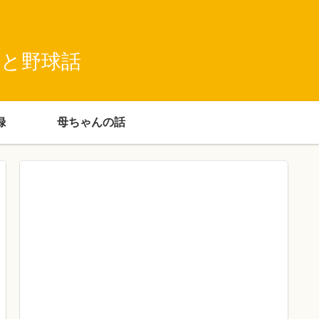
録と野球話
録
母ちゃんの話