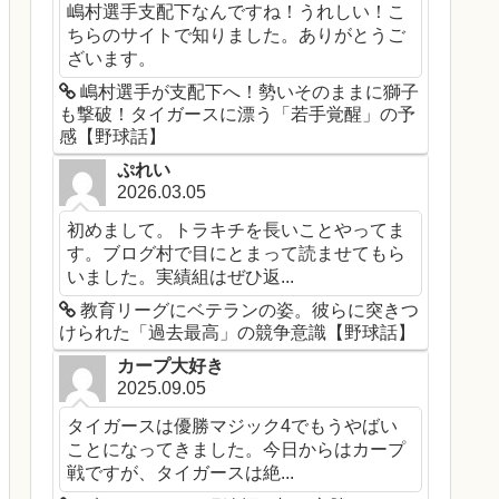
嶋村選手支配下なんですね！うれしい！こ
ちらのサイトで知りました。ありがとうご
ざいます。
嶋村選手が支配下へ！勢いそのままに獅子
も撃破！タイガースに漂う「若手覚醒」の予
感【野球話】
ぷれい
2026.03.05
初めまして。トラキチを長いことやってま
す。ブログ村で目にとまって読ませてもら
いました。実績組はぜひ返...
教育リーグにベテランの姿。彼らに突きつ
けられた「過去最高」の競争意識【野球話】
カープ大好き
2025.09.05
タイガースは優勝マジック4でもうやばい
ことになってきました。今日からはカープ
戦ですが、タイガースは絶...