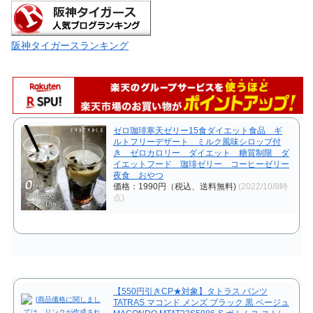
阪神タイガースランキング
ゼロ珈琲寒天ゼリー15食ダイエット食品 ギ
ルトフリーデザート ミルク風味シロップ付
き ゼロカロリー ダイエット 糖質制限 ダ
イエットフード 珈琲ゼリー コーヒーゼリー
夜食 おやつ
価格：1990円（税込、送料無料)
(2022/10/8時
点)
【550円引きCP★対象】タトラス パンツ
TATRAS マコンド メンズ ブラック 黒 ベージュ