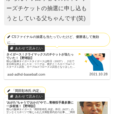
ーズチケットの抽選に申し込も
うとしている父ちゃんです(笑)
CSファイナルの抽選も当たっていたけど、優勝逃して無効
に…。
タイガース！クライマックスのチケットが当たっ
ていた！【野球話】
我らの阪神タイガースタイガースは昨日（10/27）、２位で
全日程を終えましたセ・リーグは、残すところカープvsベイ
スターズ１試合、カープvsスワローズ２試合となりました。
私は、去年に引き続いて今年も一度も公式戦を見に行くこと
が出来ませんでし...
2021.10.28
asd-adhd-baseball.com
「岡田彰布氏 内定」
‘おがた’ちゃうで‘おかだ’やで…青柳投手最多勝に
一歩前進！【野球話】
我らの阪神タイガース「岡田彰布氏 内定」昨日（9/27）の
サンケイスポーツで報じられた次期監督内定の記事。「岡田