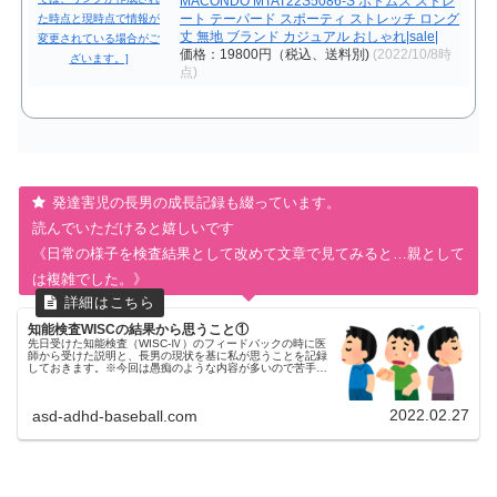
MACONDO MTAT22S5086-S ボトムス ストレ
ート テーパード スポーティ ストレッチ ロング
丈 無地 ブランド カジュアル おしゃれ|sale|
価格：19800円（税込、送料別)
(2022/10/8時
点)
発達害児の長男の成長記録も綴っています。
読んでいただけると嬉しいです
《日常の様子を検査結果として改めて文章で見てみると…親として
は複雑でした。》
知能検査WISCの結果から思うこと①
先日受けた知能検査（WISC-Ⅳ）のフィードバックの時に医
師から受けた説明と、長男の現状を基に私が思うことを記録
しておきます。※今回は愚痴のような内容が多いので苦手な
方はご注意ください！いままでの流れはコチラをご覧くださ
い「検査中の様子」の...
2022.02.27
asd-adhd-baseball.com