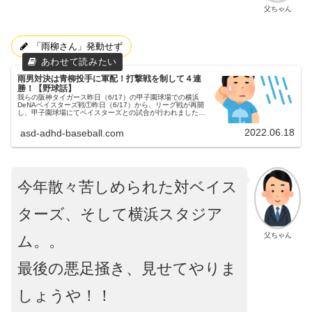
父ちゃん
「雨柳さん」発動せず
雨男対決は青柳投手に軍配！打撃戦を制して４連
勝！【野球話】
我らの阪神タイガース昨日（6/17）の甲子園球場での横浜
DeNAベイスターズ戦①昨日（6/17）から、リーグ戦が再開
し、甲子園球場にてベイスターズとの試合が行われました。
３連戦の初戦でした。リーグ戦再開予告先発この試合の両チ
ームの予告先発は...
2022.06.18
asd-adhd-baseball.com
今年散々苦しめられた対ベイス
ターズ、そして横浜スタジア
父ちゃん
ム。。
最後の悪足掻き、見せてやりま
しょうや！！