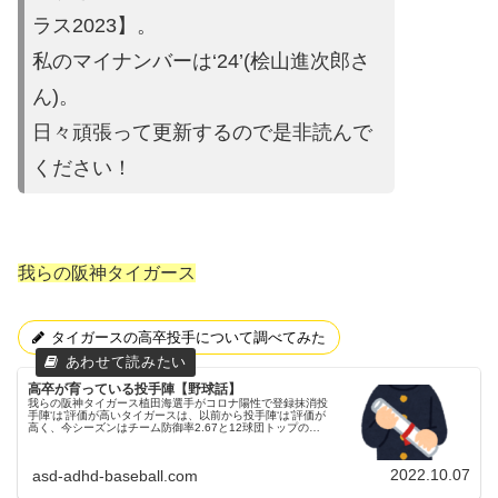
ラス2023】。
私のマイナンバーは‘24’(桧山進次郎
さ
ん)。
日々頑張って更新するので是非読んで
ください
！
我らの阪神タイガース
タイガースの高卒投手について調べてみた
高卒が育っている投手陣【野球話】
我らの阪神タイガース植田海選手がコロナ陽性で登録抹消投
手陣‘は’評価が高いタイガースは、以前から投手陣‘は’評価が
高く、今シーズンはチーム防御率2.67と12球団トップの数
字を叩き出しました。父ちゃん１試合３点取れば負けない計
算やのに、何で...
2022.10.07
asd-adhd-baseball.com