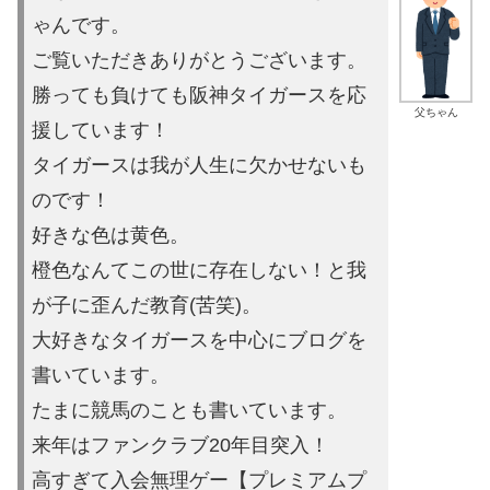
ゃんです。
ご覧いただきあり
がとうございます。
勝っても負けても阪神タイガースを応
父ちゃん
援しています！
タイガースは
我が人生に欠かせないも
のです！
好きな色は黄色。
橙色なんてこの世に存在しない！と我
が子に歪ん
だ教育(苦笑)。
大好きなタイガースを中心にブログを
書いています。
たまに競馬の
ことも書いています。
来年はファンクラブ20年目突入！
高すぎて入会無理ゲー【プレミ
アムプ