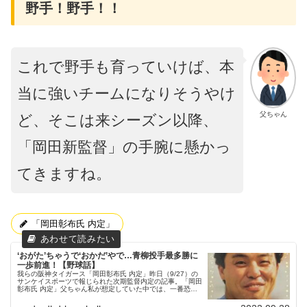
野手！野手！！
これで野手も育っていけば、本
当に強いチームになりそうやけ
父ちゃん
ど、そこは来シーズン以降、
「岡田新監督」の手腕に懸かっ
てきますね。
「岡田彰布氏 内定」
‘おがた’ちゃうで‘おかだ’やで…青柳投手最多勝に
一歩前進！【野球話】
我らの阪神タイガース「岡田彰布氏 内定」昨日（9/27）の
サンケイスポーツで報じられた次期監督内定の記事。「岡田
彰布氏 内定」父ちゃん私が想定していた中では、一番恐れ
ていたことでした…。私は元カープ監督の緒方孝市さんを希
望していたので残念で...