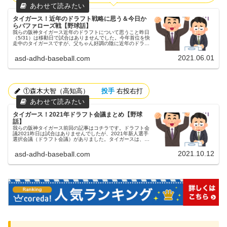
タイガース！近年のドラフト戦略に思う＆今日か
らバファローズ戦【野球話】
我らの阪神タイガース近年のドラフトについて思うこと昨日
（5/31）は移動日で試合はありませんでした。今年首位を快
走中のタイガースですが、父ちゃん好調の陰に近年のドラフ
トでの指名が大きいと思いブログを書こうとしたら昨日のデ
イリースポーツに記事...
2021.06.01
asd-adhd-baseball.com
①森木大智（高知高）
投手
右投右打
タイガース！2021年ドラフト会議まとめ【野球
話】
我らの阪神タイガース前回の記事はコチラです。ドラフト会
議2021昨日は試合はありませんでしたが、2021年新人選手
選択会議（ドラフト会議）がありました。タイガースは、支
配下で７人、育成で１人の指名をしました。指名選手支配下
7人【支配下】①森...
2021.10.12
asd-adhd-baseball.com