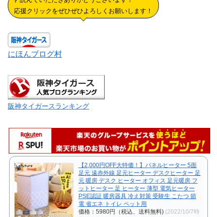
応援クリックをぜひぜひよろしくお願いします！
にほんブログ村
阪神タイガースランキング
【2,000円OFF大特価！】パネルヒーター 5面
足元 遠赤外線 足元ヒーター デスクヒーター 足
元 暖房 デスク ヒーター オフィス 足元暖房 フ
ットヒーター 足 ヒーター 薄型 電気ヒーター
PSE認証 暖房器具 冷え対策 受験生 こたつ 節
電 省エネ トイレ ペット用
価格：5980円（税込、送料無料)
(2022/10/7時