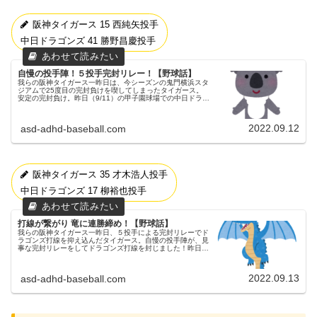
阪神タイガース 15 西純矢投手
中日ドラゴンズ 41 勝野昌慶投手
自慢の投手陣！５投手完封リレー！【野球話】
我らの阪神タイガース一昨日は、今シーズンの鬼門横浜スタ
ジアムで25度目の完封負けを喫してしまったタイガース。
安定の完封負け。昨日（9/11）の甲子園球場での中日ドラゴ
ンズ戦①昨日（9/11）からは、甲子園球場にてドラゴンズと
試合を行いました...
2022.09.12
asd-adhd-baseball.com
阪神タイガース 35 才木浩人投手
中日ドラゴンズ 17 柳裕也投手
打線が繋がり 竜に連勝締め！【野球話】
我らの阪神タイガース一昨日、５投手による完封リレーでド
ラゴンズ打線を抑え込んだタイガース。自慢の投手陣が、見
事な完封リレーをしてドラゴンズ打線を封じました！昨日
（9/12）の甲子園球場での中日ドラゴンズ戦②昨日
（9/12）は、甲子園球場にて...
2022.09.13
asd-adhd-baseball.com