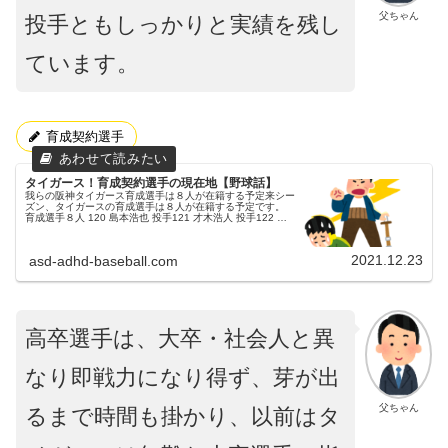
父ちゃん
投手ともしっかりと実績を残し
ています。
育成契約選手
タイガース！育成契約選手の現在地【野球話】
我らの阪神タイガース育成選手は８人が在籍する予定来シー
ズン、タイガースの育成選手は８人が在籍する予定です。
育成選手８人 120 島本浩也 投手121 才木浩人 投手122 岩
田将貴 投手124 望月惇志 投手125 伊藤稜 投手126 牧...
2021.12.23
asd-adhd-baseball.com
高卒選手は、大卒・社会人と異
なり即戦力になり得ず、芽が出
父ちゃん
るまで時間も掛かり、以前はタ