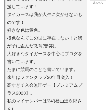
父ちゃん
援しています！
タイガースは
我が人生に欠かせないも
のです！
好きな色は黄色。
橙色なんてこの世に存在しない！と我
が子に歪ん
だ教育(苦笑)。
大好きなタイガースを中心にブログを
書いています。
たまに競馬の
ことも書いています。
来年はファンクラブ20年目突入！
高すぎて入会無理ゲー【プレミ
アムプ
ラス2023】。
私のマイナンバーは‘24’(桧山進次郎
さ
ん)。