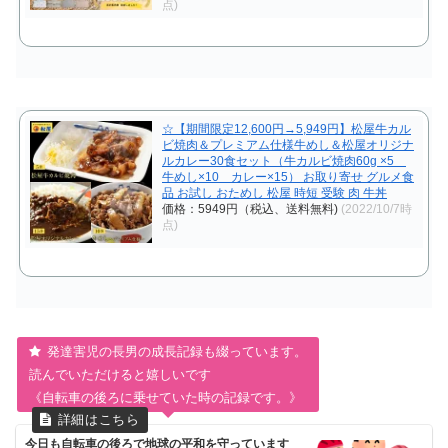
点)
☆【期間限定12,600円→5,949円】松屋牛カル
ビ焼肉＆プレミアム仕様牛めし＆松屋オリジナ
ルカレー30食セット（牛カルビ焼肉60g ×5
牛めし×10 カレー×15） お取り寄せ グルメ食
品 お試し おためし 松屋 時短 受験 肉 牛丼
価格：5949円（税込、送料無料)
(2022/10/7時
点)
発達害児の長男の成長記録も綴っています。
読んでいただけると嬉しいです
《自転車の後ろに乗せていた時の記録です。》
今日も自転車の後ろで地球の平和を守っています