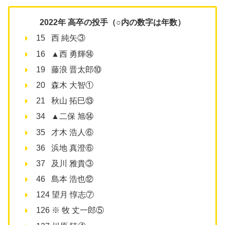
2022年 高卒の投手（○内の数字は年数）
15 西 純矢③
16 ▲西 勇輝⑭
19 藤浪 晋太郎⑩
20 森木 大智①
21 秋山 拓巳⑬
34 ▲二保 旭⑭
35 才木 浩人⑥
36 浜地 真澄⑥
37 及川 雅貴③
46 島本 浩也⑫
124 望月 惇志⑦
126 ※ 牧 丈一郎⑤