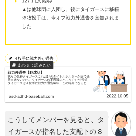
127 川原 陸④
▲は他球団に入団し、後にタイガースに移籍
※牧投手は、今オフ戦力外通告を宣告されま
した
４投手に戦力外が通告
戦力外通告【野球話】
我らの阪神タイガースこれだけのタイトルホルダーが居て優
勝出来ないのも、タイガースの不思議なところですが(苦笑)
タイガースは４投手に戦力外通告毎年、この時期になると各
球団とも行われる「戦力外通告」。父ちゃんタイガースで
は、昨日４投手に戦力外が...
2022.10.05
asd-adhd-baseball.com
こうしてメンバーを見ると、タ
イガースが指名した支配下の８