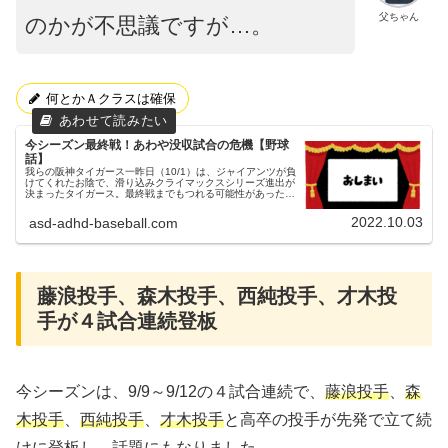
父ちゃん
のかが不思議ですが…。
何とかＡクラスは確保
今シーズン最終戦！あわや没収試合の危機【野球
話】
我らの阪神タイガース一昨日（10/1）は、ジャイアンツが負
けてくれたお陰で、滑り込みクライマックスシリーズ進出が
決まったタイガース。最終戦までもつれる可能性があったの
に、まさかタイガース３連勝、カープと讀賣は３連敗で、１
試合残して決まるとは...
2022.10.03
asd-adhd-baseball.com
藤浪投手、森木投手、西純投手、才木投
手が４試合連続登板
今シーズンは、9/9～9/12の４試合連続で、
藤浪投手
、
森
木投手
、
西純投手
、
才木投手
と高卒の投手が先発で立て続
けに登板し、話題にもなりました。