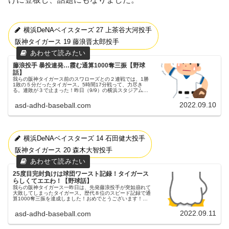
横浜DeNAベイスターズ 27 上茶谷大河投手
阪神タイガース 19 藤浪晋太郎投手
藤浪投手 暴投連発…霞む通算1000奪三振【野球
話】
我らの阪神タイガース前のスワローズとの２連戦では、1勝
1敗の５分だったタイガース。5時間17分戦って、力尽き
る。連敗が３で止まった！昨日（9/9）の横浜スタジアムで
の横浜DeNAベイスターズ戦①昨日（9/9）から、横浜スタ
ジアムにてベイスタ...
2022.09.10
asd-adhd-baseball.com
横浜DeNAベイスターズ 14 石田健大投手
阪神タイガース 20 森木大智投手
25度目完封負けは球団ワースト記録！タイガース
らしくてエエわ！【野球話】
我らの阪神タイガース一昨日は、先発藤浪投手が突如崩れて
大敗してしまったタイガース。歴代８位のスピード記録で通
算1000奪三振を達成しました！おめでとうございます！と
言いたいたところやのに、それも霞んでしまう大乱調が本当
に残念でした…。昨日（...
2022.09.11
asd-adhd-baseball.com