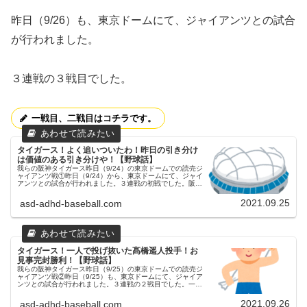
昨日（9/26）も、東京ドームにて、ジャイアンツとの試合
が行われました。
３連戦の３戦目でした。
一戦目、二戦目はコチラです。
タイガース！よく追いついたわ！昨日の引き分け
は価値のある引き分けや！【野球話】
我らの阪神タイガース昨日（9/24）の東京ドームでの読売ジ
ャイアンツ戦①昨日（9/24）から、東京ドームにて、ジャイ
アンツとの試合が行われました。３連戦の初戦でした。阪神
西勇投手、讀賣メルセデス投手の予告先発でした。西勇投手
は、首の寝違いで...
2021.09.25
asd-adhd-baseball.com
タイガース！一人で投げ抜いた髙橋遥人投手！お
見事完封勝利！【野球話】
我らの阪神タイガース昨日（9/25）の東京ドームでの読売ジ
ャイアンツ戦②昨日（9/25）も、東京ドームにて、ジャイア
ンツとの試合が行われました。３連戦の２戦目でした。一戦
目はコチラです。阪神髙橋投手、讀賣菅野投手の予告先発で
した。【７回表】...
2021.09.26
asd-adhd-baseball.com