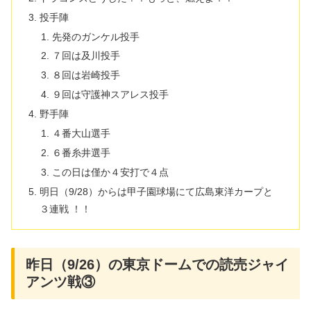
投手陣
先発のガンケル投手
７回は及川投手
８回は岩崎投手
９回は守護神スアレス投手
野手陣
４番大山選手
６番糸井選手
この日は僅か４安打で４点
明日（9/28）からは甲子園球場にて広島東洋カープと
３連戦 ！！
昨日（9/26）の東京ドームでの読売ジャイ
アンツ戦③