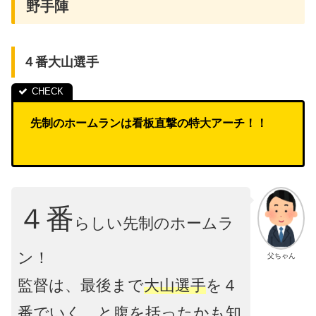
野手陣
４番大山選手
先制のホームランは看板直撃の特大アーチ！！
４番
らしい先制のホームラ
ン！
父ちゃん
監督は、最後まで
大山選手
を４
番でいく、と腹を括ったかも知