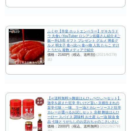
ふくや【辛皇 ホットエンペラー】ゲキカラド
ウ 大食いYouTuber ロシアン佐藤さん紹介 #ご
飯一升LIVE ギフト プレゼント グルメ 博多グ
ルメ 明太子 食べ比べ 食べ物 人気 たらこ すけ
とうだら 複数メディアで紹介
価格：2160円（税込、送料別)
(2021/9/27時
点)
【≪送料無料≫舞妓はんひぃ〜ひぃ〜セット】
激辛を超えた狂辛 辛いけど旨い 京都生まれの
旨辛七味・一味、ラー油とカレーソースと狂辛
カレーが選べるお試しセット 京都 舞妓はんひ
ーひー スパイス 調味料 お土産 らー油 辣油 食
品 七味とうがらしのお店おちゃのこさいさい
価格：2000円（税込、送料無料)
(2021/9/27時