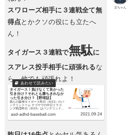
父ちゃん
スワローズ相手に３連戦全て無
得点
とかクソの役にも立たへ
ん！
無駄
タイガース３連戦で
に
スアレス投手相手に頑張れる
な
ら、他でも頑張れよ！
タイガース！負けなくて良かった
引き分け？それとも勝ちきれなか
った引き分け？【野球話】
我らの阪神タイガース昨日（9/23）のバ
ンテリンドーム ナゴヤでの中日ドラゴ
ンズ戦③昨日（9/23）はバンテリンドー
ム ナゴヤにて、ドラゴンズとの試合が
2021.09.24
asd-adhd-baseball.com
行われました。３戦目でした。一戦目、
二戦目はコチラです。阪神伊藤将投手、
中日笠原投手の予...
昨日は16失点
とかヤル気あるん