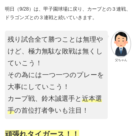
明日（9/28）は、甲子園球場に戻り、カープとの３連戦、
ドラゴンズとの３連戦と続いていきます。
残り試合全て勝つことは無理や
けど、極力無駄な敗戦は無くし
父ちゃん
ていこう！
その為には一つ一つのプレーを
大事にしていこう！
カープ戦、鈴木誠選手と
近本選
手
の首位打者争いも注目！
頑張れタイガース！！