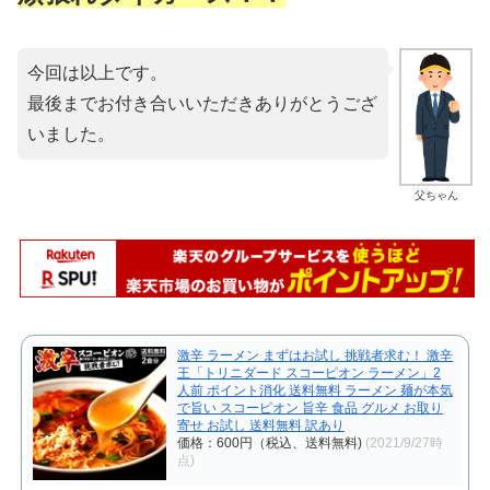
今回は以上です。
最後までお付き合いいただきありがとうござ
いました。
父ちゃん
激辛 ラーメン まずはお試し 挑戦者求む！ 激辛
王「トリニダード スコーピオン ラーメン」2
人前 ポイント消化 送料無料 ラーメン 麺が本気
で旨い スコーピオン 旨辛 食品 グルメ お取り
寄せ お試し 送料無料 訳あり
価格：600円（税込、送料無料)
(2021/9/27時
点)