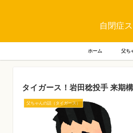
自閉症ス
ホーム
タイガース！岩田稔投手 来期
父ちゃんの話（タイガース）