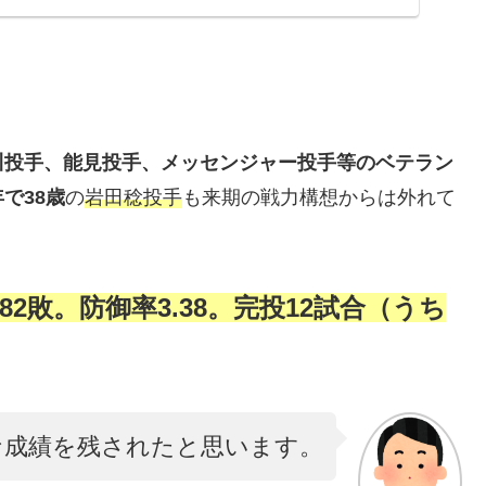
川投手、能見投手、メッセンジャー投手等のベテラン
で38歳
の
岩田稔投手
も来期の戦力構想からは外れて
82敗。防御率3.38。完投12試合（うち
な成績を残されたと思います。