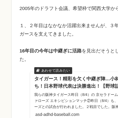
2005年のドラフト会議、希望枠で関西大学
１、２年目はなかなか活躍出来ませんが、３
ガースを支えてきました。
16年目の今年は中継ぎに活路
を見出だそうと
た。
タイガース！精彩を欠く中継ぎ陣…小林
ち！日本野球代表は決勝進出！【野球
我らの阪神タイガース昨日（8/4）の 京セラドーム
ァローズ エキシビションマッチ②昨日（8/4）も
ーズとの試合が行われました。２戦目でした。阪
つてタイ...
asd-adhd-baseball.com