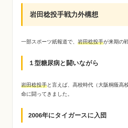
岩田稔投手戦力外構想
一部スポーツ紙報道で、
岩田稔投手
が来期の
１型糖尿病と闘いながら
岩田稔投手
と言えば、高校時代（大阪桐蔭高
命に闘ってきました。
2006年にタイガースに入団