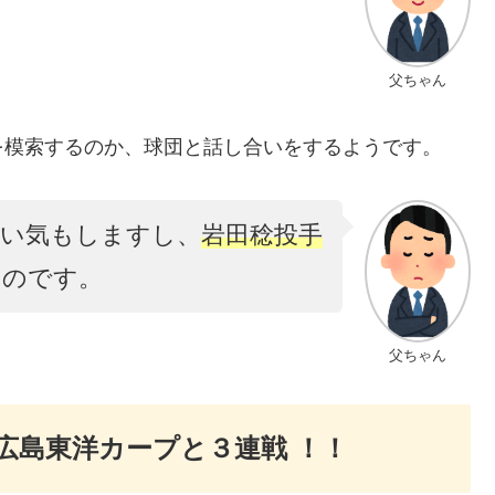
父ちゃん
を模索するのか、球団と話し合いをするようです。
無い気もしますし、
岩田稔投手
ものです。
父ちゃん
で広島東洋カープと３連戦 ！！