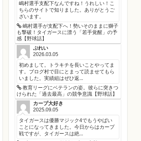
嶋村選手支配下なんですね！うれしい！こ
ちらのサイトで知りました。ありがとうご
ざいます。
嶋村選手が支配下へ！勢いそのままに獅子
も撃破！タイガースに漂う「若手覚醒」の予
感【野球話】
ぷれい
2026.03.05
初めまして。トラキチを長いことやってま
す。ブログ村で目にとまって読ませてもら
いました。実績組はぜひ返...
教育リーグにベテランの姿。彼らに突きつ
けられた「過去最高」の競争意識【野球話】
カープ大好き
2025.09.05
タイガースは優勝マジック4でもうやばい
ことになってきました。今日からはカープ
戦ですが、タイガースは絶...