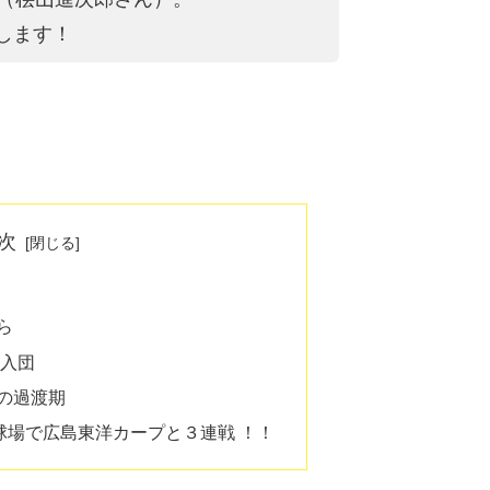
します！
次
ら
に入団
の過渡期
園球場で広島東洋カープと３連戦 ！！