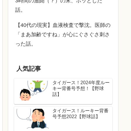
3時間の激闘（？）の末、ホッとした
話。
【40代の現実】血液検査で撃沈。医師の
「まあ加齢ですね」が心にぐさぐさ刺さ
った話。
人気記事
タイガース！2024年度ルー
キー背番号予想！【野球
話】
タイガース！ルーキー背番
号予想2022【野球話】