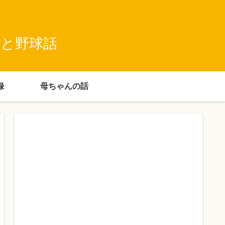
録と野球話
録
母ちゃんの話