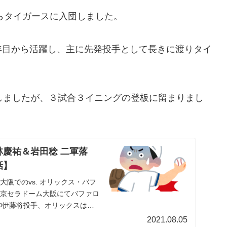
からタイガースに入団しました。
年目から活躍し、主に先発投手として長きに渡りタイ
しましたが、３試合３イニングの登板に留まりまし
慶祐＆岩田稔 二軍落
話】
大阪でのvs. オリックス・バフ
、京セラドーム大阪にてバファロ
神伊藤将投手、オリックスはか
2021.08.05