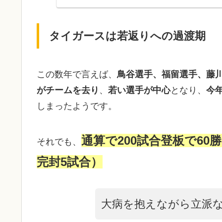
タイガースは若返りへの過渡期
この数年で言えば、
鳥谷選手、福留選手、藤
がチームを去り
、
若い選手が中心
となり、
今年
しまったようです。
通算で200試合登板で60勝
それでも、
完封5試合）
大病を抱えながら立派