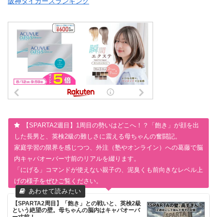
阪神タイガースランキング
【SPARTA2週目】1周目の勢いはどこへ！？「飽き」が顔を出
した長男と、英検2級の難しさに震える母ちゃんの奮闘記。
家庭学習の限界を感じつつ、外注（塾やオンライン）への葛藤で脳
内キャパオーバー寸前のリアルを綴ります。
「にげる」コマンドが使えない親子の、泥臭くも前向きなレベル上
げの様子をぜひご覧ください。
【SPARTA2周目】「飽き」との戦いと、英検2級
という絶望の壁。母ちゃんの脳内はキャパオーバ
ー寸前！