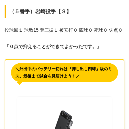
​（５番手）岩崎投手【Ｓ】
​投球回１ 球数15 奪三振１ 被安打０ 四球０ 死球０ 失点０
「０点で抑えることができてよかったです。」
＼外出中のバッテリー切れは『押し出し四球』級のミ
ス。最後まで試合を見届けよう！／