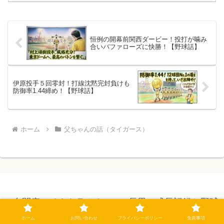
恒例の開幕前関西ダービー！投打が噛み
合いバファローズに快勝！【野球話】
伊原投手５回零封！打線沈黙完封負けも
防御率1.44締め！【野球話】
ホーム
父ちゃんの話（タイガース）
自閉症スペクトラム＆ADHD長男の成長記録と野球
話
ホーム
お問い合わせ
プライバシーポリシー
免責事項