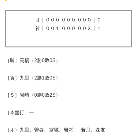
オ｜０００ ０００ ０００｜０
神｜００１ ０００ ００Ｘ｜１
​［勝］高橋（2勝0敗0S）
［負］九里（2勝1敗0S）
［Ｓ］岩崎（0勝0敗2S）
​［本塁打］―
（オ）九里、曽谷、宮城、岩嵜 － 若月、森友