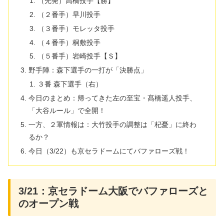
（先発）高橋投手【勝】
​（２番手）早川投手
​（３番手）モレッタ投手
​（４番手）桐敷投手
​（５番手）岩崎投手【Ｓ】
野手陣：森下選手の一打が「決勝点」
​３番 森下選手（右）
​今日のまとめ​：帰ってきた左の至宝・髙橋遥人投手、
「大谷ルール」で全開！
一方、２軍情報は：大竹投手の調整は「杞憂」に終わ
るか？
今日（3/22）も京セラドームにてバファローズ戦！
3/21：京セラドーム大阪でバファローズと
のオープン戦