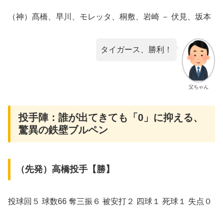
（神）髙橋、早川、モレッタ、桐敷、岩崎 － 伏見、坂本
タイガース、勝利！
父ちゃん
投手陣：誰が出てきても「0」に抑える、
驚異の鉄壁ブルペン
（先発）高橋投手【勝】
​投球回５ 球数66 奪三振６ 被安打２ 四球１ 死球１ 失点０