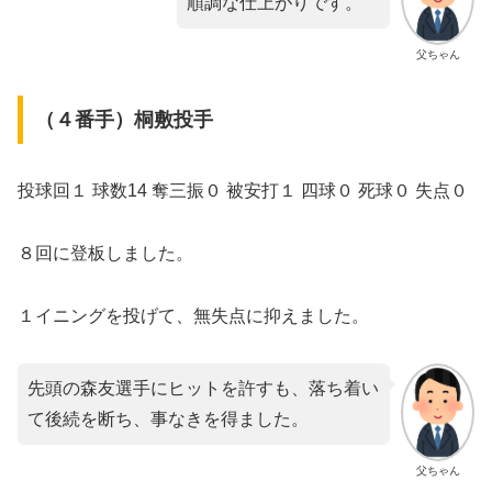
順調な仕上がりです。
父ちゃん
​（４番手）桐敷投手
​投球回１ 球数14 奪三振０ 被安打１ 四球０ 死球０ 失点０
８回に登板しました。
１イニングを投げて、無失点に抑えました。
先頭の森友選手にヒットを許すも、落ち着い
て後続を断ち、事なきを得ました。
父ちゃん