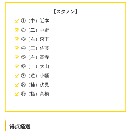
【スタメン】
①（中）近本
②（二）中野
③（右）森下
④（三）佐藤
⑤（左）髙寺
⑥（一）大山
⑦（遊）小幡
⑧（捕）伏見
⑨（指）髙橋
得点経過