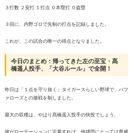
３打数 ２安打 １打点 ０本塁打 ０盗塁
３回に、内野ゴロで先制の打点を記録しました。
これが、この試合の唯一の得点となりました。
​今日のまとめ​：帰ってきた左の至宝・髙
橋遥人投手、「大谷ルール」で全開！
​昨日は「１点を守り抜く」タイガースらしい野球で、バフ
ァローズとの接戦を制しました。
​最大の収穫は、やはり髙橋遥人投手の快投でしょう。
彼がローテーションに定着すれば、他球団にとっては脅威