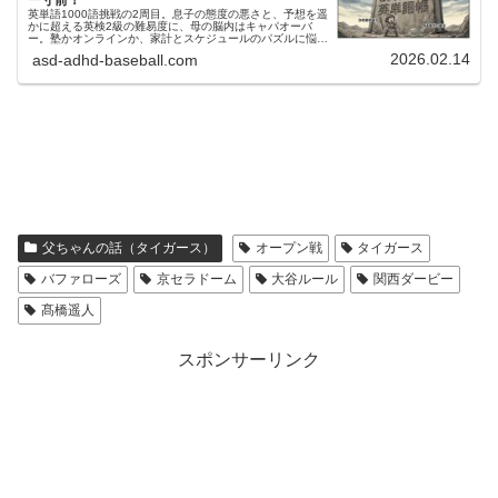
英単語1000語挑戦の2周目。息子の態度の悪さと、予想を遥
かに超える英検2級の難易度に、母の脳内はキャパオーバ
ー。塾かオンラインか、家計とスケジュールのパズルに悩む
ワーママのリアルな葛藤を綴ります。
2026.02.14
asd-adhd-baseball.com
父ちゃんの話（タイガース）
オープン戦
タイガース
バファローズ
京セラドーム
大谷ルール
関西ダービー
髙橋遥人
スポンサーリンク