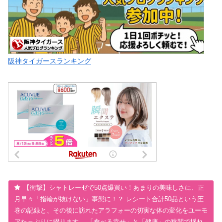
阪神タイガースランキング
【衝撃】シャトレーゼで50点爆買い！あまりの美味しさに、正
月早々「指輪が抜けない」事態に！？ レシート合計50品という圧
巻の記録と、その後に訪れたアラフォーの切実な体の変化をユーモ
アたっぷりに綴ります。 「食べる幸せ」と「健康」の狭間で揺れ