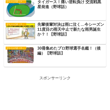
タイガース！痛い逆転負け 交流戦黒
父ちゃんの話（タイガース）
星発進（野球話）
先輩後輩対決は雨に泣く…今シーズン
父ちゃんの話（タイガース）
11度目の雨天中止で新たな雨男誕生
か？！【野球話】
30冊集めたプロ野球選手名鑑！（後
父ちゃんの話（タイガース）
編）【野球話】
スポンサーリンク