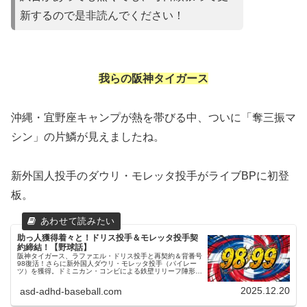
新するので是非読んでください！
我らの阪神タイガース
​沖縄・宜野座キャンプが熱を帯びる中、ついに「奪三振マ
シン」の片鱗が見えましたね。
新外国人投手のダウリ・モレッタ投手がライブBPに初登
板。
助っ人獲得着々と！ドリス投手＆モレッタ投手契
約締結！【野球話】
阪神タイガース、ラファエル・ドリス投手と再契約＆背番号
98復活！さらに新外国人ダウリ・モレッタ投手（パイレー
ツ）を獲得。ドミニカン・コンビによる鉄壁リリーフ陣形成
への期待と、契約の裏側を考察します。
2025.12.20
asd-adhd-baseball.com