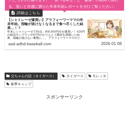
る、笑いと共感に満ちた年末年始レポートをぜひご覧ください。
【シャトレーゼ爆買い】アラフォーワーママの年
末年始。指輪が抜けなくなるまで食べ尽くした結
果…！？
年末にシャトレーゼで50点、約8,000円分を爆買い！ 626円
の絶品モンブランや97円のかりんとう饅頭を堪能した結
果、指輪が抜けない事態に…。 アラフォーワーママのリア
ルな奮闘記と、新しく始める「月イチゆる体重管理」への決
2026.01.08
asd-adhd-baseball.com
意を綴ります。
父ちゃんの話（タイガース）
タイガース
モレッタ
春季キャンプ
スポンサーリンク