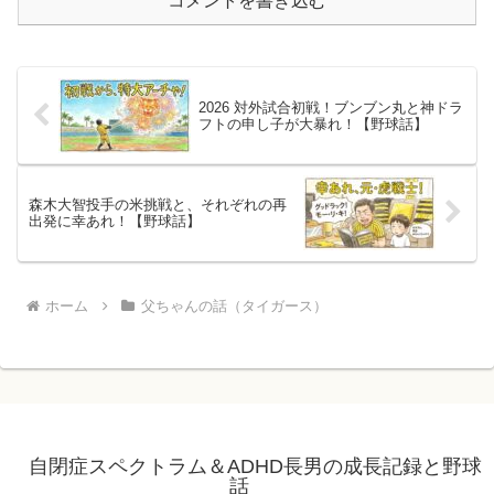
コメントを書き込む
2026 対外試合初戦！ブンブン丸と神ドラ
フトの申し子が大暴れ！【野球話】
森木大智投手の米挑戦と、それぞれの再
出発に幸あれ！【野球話】
ホーム
父ちゃんの話（タイガース）
自閉症スペクトラム＆ADHD長男の成長記録と野球
話