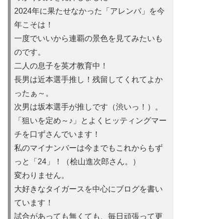
2024年に果たせなかった「アレンパ」を今
年こそは！
一度でいいから連覇の景色を見てみたいも
のです。
二人の息子を英才教育中！
長男は近本選手推し！残留してくれてよか
ったぁ～。
次男は坂本選手が推しです（渋いっ！）。
「狙いを定め～♪」とよくヒッティングマー
チを口ずさんでいます！
私のマイナンバーは今までもこれからもず
っと「24」！（桧山進次郎さん。）
変わりません。
大好きなタイガースを中心にブログを書い
ています！
試合があっても無くても、毎日頑張って更