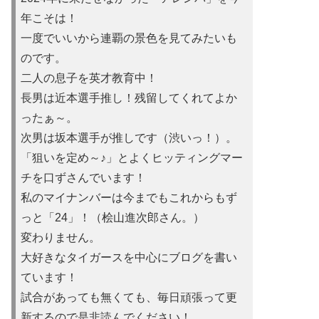
年こそは！
一度でいいから連覇の景色を見てみたいも
のです。
二人の息子を英才教育中！
長男は近本選手推し！残留してくれてよか
ったぁ～。
次男は坂本選手が推しです（渋いっ！）。
「狙いを定め～♪」とよくヒッティングマー
チを口ずさんでいます！
私のマイナンバーは今までもこれからもず
っと「24」！（桧山進次郎さん。）
変わりません。
大好きなタイガースを中心にブログを書い
ています！
試合があっても無くても、毎日頑張って更
新するので是非読んでください！