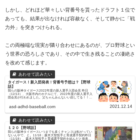
しかし、どれほど華々しい背番号を貰ったドラフト１位で
あっても、結果が出なければ容赦なく、そして静かに「戦
力外」を突きつけられる。
​この両極端な現実が隣り合わせにあるのが、プロ野球とい
う世界の恐ろしさであり、その中で生き残ることの凄絶さ
を改めて感じます。
タイガース！新入団発表！背番号予想は？【野球
話】
我らの阪神タイガース2022年度の新人選手入団会見 昨日
（12/13）、大阪市内のホテルにて、2022年度の新人選手入
団会見が行われました。父ちゃんみんないい顔してる！！父
ちゃん希望に満ち溢れた、入団会見のこの日を忘れずに精進
してください！...
2021.12.14
asd-adhd-baseball.com
１２０【野球話】
我らの阪神タイガースいつまでも多くチャンスは転がってい
ないんやで、と。11/18：森木大智投手と育成選手契約昨日
（11/18）、森木大智投手と育成選手契約を結んだと発表が