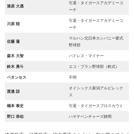
引退・タイガースアカデミーコ
漆原 大晟
ーチ
引退・タイガースアカデミーコ
川原 陸
ーチ
マルハン北日本カンパニー硬式
佐藤 蓮
野球部
森木 大智
パドレス・マイナー
鈴木 勇斗
エコ・プラン野球部（軟式）
ベタンセス
不明
オイシックス新潟アルビレック
渡邉 諒
ス
楠本 泰史
引退・タイガースプロスカウト
野口 恭佑
ハヤテベンチャーズ静岡