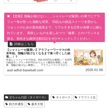
【悲報】指輪が抜けない……シャトレーゼ爆買いの果てにアラ
フォー母が悟った過酷な現実。 50品もの絶品スイーツ全景から、
リセットのための黒烏龍茶まで、リアルすぎる日常が赤裸々に綴ら
れています。 美味しいものを楽しみつつ「健康」とのバランスを
探る、前向きな維持活動日記をぜひチェックしてください。
【シャトレーゼ爆買い】アラフォーワーママの年
末年始。指輪が抜けなくなるまで食べ尽くした結
果…！？
年末にシャトレーゼで50点、約8,000円分を爆買い！ 626円
の絶品モンブランや97円のかりんとう饅頭を堪能した結
果、指輪が抜けない事態に…。 アラフォーワーママのリア
ルな奮闘記と、新しく始める「月イチゆる体重管理」への決
2026.01.08
asd-adhd-baseball.com
意を綴ります。
父ちゃんの話（タイガース）
タイガース
ドラフト１位
戦力外通告
森木大智