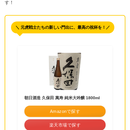
す！
＼ 元虎戦士たちの新しい門出に、最高の祝杯を！／
朝日酒造 久保田 萬寿 純米大吟醸 1800ml
Amazonで探す
楽天市場で探す