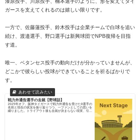
漆原投手、川原投手、楠本選手のように、形を変えてタイ
ガースを支えてくれるのは嬉しい限りです。
一方で、佐藤蓮投手、鈴木投手は企業チームで白球を追い
続け、渡邉選手、野口選手は新興球団でNPB復帰を目指
す道。
​唯一、ベタンセス投手の動向だけが分かっていませんが、
どこかで彼らしい投球ができていることを祈るばかりで
す。
戦力外通告選手の去就【野球話】
2025年オフ、阪神タイガースで戦力外通告を受けた9選手の
名前と現在の状況を振り返りつつ、一ファンとしての思いを
綴りました。トライアウト後も去就が決まらない現実、引退
を選んだ楠本選手・川原投手への感謝、そしてユニフォーム
を脱いだあとも続く人生へのエールを書いています。