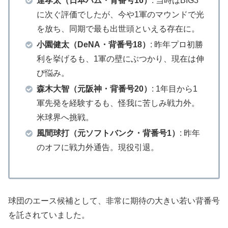
達孝太（日本ハム・背番号16）
: 当時はBIG3
に次ぐ評価でしたが、今や1軍のマウンドで光
を放ち、同期で最も出世頭といえる存在に。
小園健太（DeNA・背番号18）
: 昨年プロ初勝
利を挙げるも、1軍の壁にぶつかり、現在は伸
び悩み。
森木大智（元阪神・背番号20）
: 1年目から1
軍先発を経験するも、怪我に苦しみ戦力外。
米球界へ挑戦。
風間球打（元ソフトバンク・背番号1）
: 昨年
のオフに戦力外通告。現役引退。
​球団のエース候補として、非常に期待の大きい若い背番号
を託されていました。