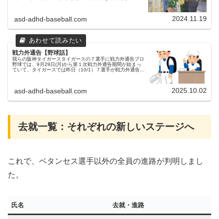
ありました。背番号は「20」から「120」へ変更となりま
す。また契約交...
2024.11.19
asd-adhd-baseball.com
戦力外通告【野球話】
我らの阪神タイガースタイガースの７選手に戦力外通告プロ
野球では、9月29日(月)から第１次戦力外通告期間が始まっ
ていて、タイガースでは昨日（10/1）７選手が戦力外通告を
受けました。92 川原陸 投手（24）98 佐藤蓮 投手（27）
25 ...
2025.10.02
asd-adhd-baseball.com
​去就一覧：それぞれの新しいステージへ
​これで、ベタンセス選手以外の全員の進路が判明しまし
た。
氏名
去就・進路