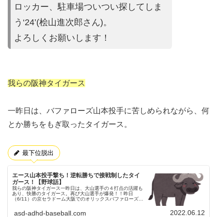
ロッカー、駐車場ついつい探してしま
う‘24’(桧山進次郎さん)。
よろしくお願いします！
我らの阪神タイガース
一昨日は、バファローズ山本投手に苦しめられながら、何
とか勝ちをもぎ取ったタイガース。
最下位脱出
エース山本投手撃ち！逆転勝ちで接戦制したタイ
ガース！【野球話】
我らの阪神タイガース一昨日は、大山選手の４打点の活躍も
あり、快勝のタイガース。再び大山選手が爆発！！昨日
（6/11）の京セラドーム大阪でのオリックスバファローズ戦
②昨日（6/11）も、バファローズとの試合が京セラドーム大
阪にて行われました。...
2022.06.12
asd-adhd-baseball.com