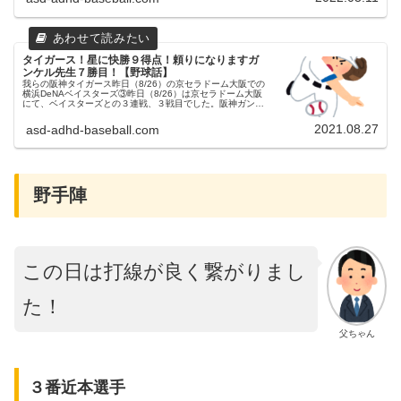
タイガース！星に快勝９得点！頼りになりますガ
ンケル先生７勝目！【野球話】
我らの阪神タイガース昨日（8/26）の京セラドーム大阪での
横浜DeNAベイスターズ③昨日（8/26）は京セラドーム大阪
にて、ベイスターズとの３連戦、３戦目でした。阪神ガンケ
ル投手、DeNA坂本投手の予告先発でした。得点経過です。
【１回裏】近...
2021.08.27
asd-adhd-baseball.com
野手陣
この日は打線が良く繋がりまし
た！
父ちゃん
３番近本選手