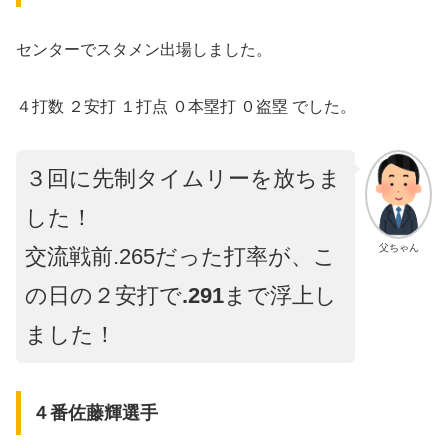
センターでスタメン出場しました。
４打数 ２安打 １打点 ０本塁打 ０盗塁 でした。
３回に先制タイムリーを放ちま
した！
父ちゃん
交流戦前.265だった打率が、こ
の日の２安打で
.291
まで浮上し
ました！
４番佐藤輝選手