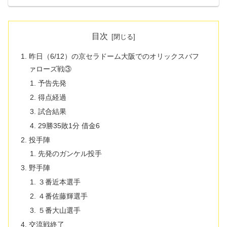
目次
昨日（6/12）の京セラドーム大阪でのオリックスバフ
ァローズ戦③
予告先発
得点経過
試合結果
29勝35敗1分 借金6
投手陣
先発のガンケル投手
野手陣
３番近本選手
４番佐藤輝選手
５番大山選手
交流戦終了