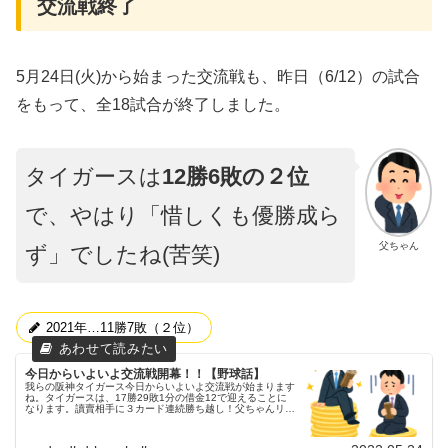
交流戦終了
5月24日(火)から始まった交流戦も、昨日（6/12）の試合
をもって、全18試合が終了しました。
タイガースは
12勝6敗の２位
で、やはり「惜しくも優勝成ら
父ちゃん
ず」でしたね(苦笑)
2021年…11勝7敗（２位）
今日からいよいよ交流戦開幕！！【野球話】
我らの阪神タイガース今日からいよいよ交流戦が始まります
ね。タイガースは、17勝29敗1分の借金12で迎えることに
なります。讀賣相手に３カード連続勝ち越し！父ちゃんリー
グ戦で思ったように詰められなかった差をどこまで詰めるこ
とが出来るでしょうか...