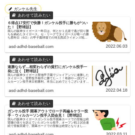
ガンケル先生
６得点17安打で快勝！ガンケル投手に勝ちがつい
た！【野球話】
我らの阪神タイガース一昨日は、何とか１点差で逃げ切り勝
ちを納めたタイガース。セ・リーグでタイガースが唯一の勝
ち星昨日（6/2）の甲子園球場での埼玉西武ライオンズ戦③
昨日（6/2）も、甲子園球場にてライオンズとの試合が行わ
れました。３連戦の３...
2022.06.03
asd-adhd-baseball.com
連勝ならず…相変わらずの貧打にガンケル投手一
発に泣く【野球話】
我らの阪神タイガース聖地甲子園でジャイアンツに連勝した
タイガース。菅野投手相手に勝てた～！！奇跡や～(笑)ウィ
ルカーソン投手来日初勝利、本当におめでとうございます！
昨日（4/17）の甲子園球場でのジャイアンツ戦③昨日
（4/17）も、甲子園球...
2022.04.18
asd-adhd-baseball.com
ガンケル投手 開幕アウトでローテ再編＆ケラー投
手・ウィルカーソン投手入団会見！【野球話】
我らの阪神タイガースガンケル投手開幕カードでの登板は絶
望腰の張りを訴えていたガンケル投手、オープン戦２試合連
続で登板回避で、開幕カードでの登板は絶望となりまし
た…。各スポーツ紙によると、ガンケル投手は開幕３試合目
での登板が有力視されていまし...
2022.03.11
asd-adhd-baseball.com