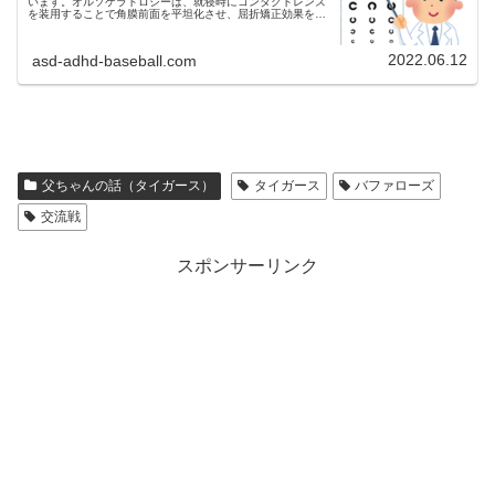
います。オルソケラトロジーは、就寝時にコンタクトレンズ
を装用することで角膜前面を平坦化させ、屈折矯正効果を得
て近視を矯正する治療法です。今回は自閉症スペクトラム
（ASD）とADHD診断済...
2022.06.12
asd-adhd-baseball.com
父ちゃんの話（タイガース）
タイガース
バファローズ
交流戦
スポンサーリンク