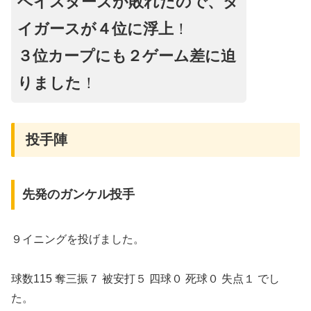
ベイスターズが敗れたので、タ
イガースが４位に浮上
！
３位カープにも２ゲーム差に迫
りました
！
投手陣
先発のガンケル投手
９イニングを投げました。
球数115 奪三振７ 被安打５ 四球０ 死球０ 失点１ でし
た。