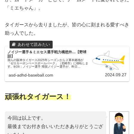
「ミエちゃん」。
タイガースから去りましたが、皆の心に刻まれる愛すべき
助っ人でした。
ノイジー選手＆ミエセス選手戦力構想外…【野球
話】
我らの阪神タイガース2025年シーズンから２軍本拠地が
「ゼロカーボンベースボールパーク」（尼崎市）に移転しま
す。9/26：ノイジー選手 帰国ノイジー選手が、昨日
（9/26）帰国の途についたと球団からの発表がありました。
優勝争い、３位以上が確...
2024.09.27
asd-adhd-baseball.com
頑張れタイガース！
今回は以上です。
最後までお付き合いいただきありがとうござ