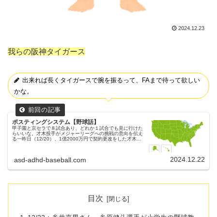
2024.12.23
我らの阪神タイガース
出来れば長くタイガースで腕を振るって、FAまで待って欲しい
かな。
ポスティングシステム【野球話】
甲子園と京セラで８試合あり、どれか１試合でも見に行けた
らいいな。才木投手がメジャーリーグへの挑戦の意向を伝え
る一昨日（12/20）、1億2000万円で契約更改をした才木投
手。交渉の際に、将来的な米メジャーリーグへの挑戦の意向
を伝えた、と報じ...
2024.12.22
asd-adhd-baseball.com
目次