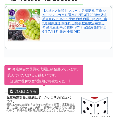
【ふるさと納税】 フルーツ 定期便 桃 巨峰 シ
ャインマスカット 選べる 2回 3回 2025年発送
盛り合わせ ぶどう 果物 白桃 白鳳 1kg 2kg 1房
2房 農家直送 朝採れ 山梨県 数量限定 種無し
旬 産地直送 果実 贈答 ギフト 家庭用 期間限定
6月 7月 8月 発送 冷蔵 (HK)
発達障害の長男の成長記録も綴っています。
読んでいただけると嬉しいです。
《
形態の理解や空間認知
が得意なんだ！》
児童発達支援の課題にて「さいころの▢はいく
つ？」
長男はASDの診断をうけた年少の時から療育（児童発達支
援）に通い始めました。先日、 療育中に長男が答えた課題
の中で、長男の思考回路が垣間見えたできごとがあったので
記録に残しておきます。発達検査の際にパズルや空間認知は
得意という結果が出ていた...